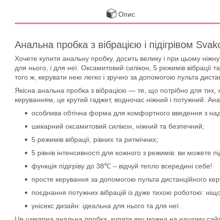
Опис
Анальна пробка з вібрацією і підігрівом Sva
Хочете купити анальну пробку, досить велику і при цьому ніжну
для нього, і для неї. Оксамитовий силікон, 5 режимів вібрації 
того ж, керувати нею легко і зручно за допомогою пульта диста
Якісна анальна пробка з вібрацією — те, що потрібно для тих,
керуванням, це крутий гаджет, водночас ніжний і потужний. Ана
особлива обтічна форма для комфортного введення з на
шикарний оксамитовий силікон, ніжний та безпечний;
5 режимів вібрації, рівних та ритмічних;
5 рівнів інтенсивності для кожного з режимів: ви можете
функція підігріву до 38℃ – відчуй тепло всередині себе!
просте керування за допомогою пульта дистанційного кер
поєднання потужних вібрацій із дуже тихою роботою: ніщо 
унісекс дизайн: ідеальна для нього та для неї.
Це шикарна анальна пробка, купити яку можна на нашому сайті.