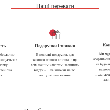
Наші переваги
Кон
сть
Подарунки і знижки
Ми чуд
абсолютно
В посилці подарунок для
асортимент
ковується в
кажного нашого клієнта, а ще
на будь-я
овку і
всім нашим клієнтам, залишить
вашого
увенірна
відгук – 10% знижки на всі
працюють
я»
наступні замовлення
хлоп