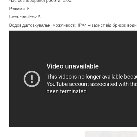
Час безперервної роботи: 2:00.
Режими: 5.
Інтенсивність: 5.
Водовідштовхувальні можливості: IPX4 – захист від бризок вод