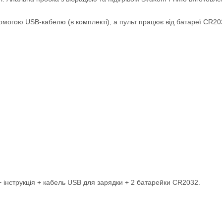
могою USB-кабелю (в комплекті), а пульт працює від батареї CR2032
 інструкція + кабель USB для зарядки + 2 батарейки CR2032.