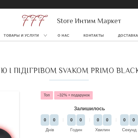
Store Интим Маркет
ТОВАРЫ И УСЛУГИ
О НАС
КОНТАКТЫ
ДОСТАВКА
Ю І ПІДІГРІВОМ SVAKOM PRIMO BLACK
Топ
–32%
Залишилось
0
0
0
0
0
0
0
0
Днів
Годин
Хвилин
Секунд