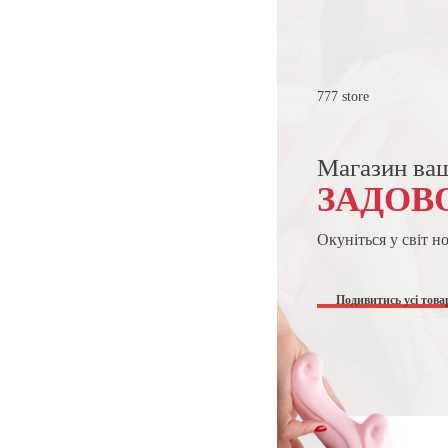
777 store
Магазин ва
ЗАДОВ
Окуніться у світ н
Подивитись усі това