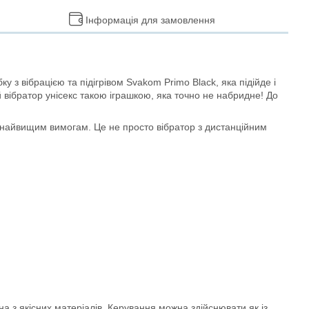
Інформація для замовлення
 з вібрацією та підігрівом Svakom Primo Black, яка підійде і
ей вібратор унісекс такою іграшкою, яка точно не набридне! До
є найвищим вимогам. Це не просто вібратор з дистанційним
а з якісних матеріалів. Керування можна здійснювати як із