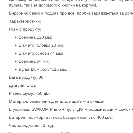
пульта, так і за допомогою кнопки на корпусі.
Виробник Сваком подбав про все: пробка заряджається за допо
Характеристики:
Розмір продукту:
довжина 120 мм;
діаметр головки 23 мм;
діаметр основи 44 мм;
довжина 94 мм;
пульт ДК – 56х34х16 мм.
Вага продукту: 86 г.
Двигуни: 1 шт.
Рівень шуму: <50 дБ.
Матеріал: безпечний для тіла, надм'який силікон.
В упаковці: SVAKOM Primo + пульт Д/У + оксамитовий мішечок +
Батарея: полімерна літієва батарея ємністю 400 мАг.
Час заряджання: 1 год.