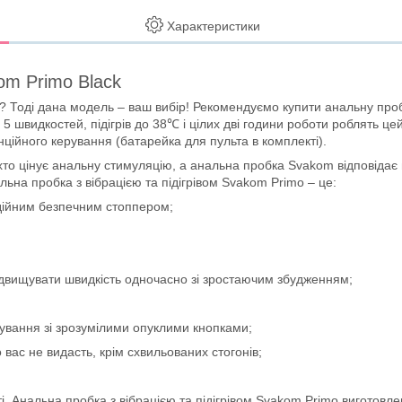
Характеристики
kom Primo Black
? Тоді дана модель – ваш вибір! Рекомендуємо купити анальну пробку
та 5 швидкостей, підігрів до 38℃ і цілих дві години роботи роблять ц
нційного керування (батарейка для пульта в комплекті).
 хто цінує анальну стимуляцію, а анальна пробка Svakom відповіда
льна пробка з вібрацією та підігрівом Svakom Primo – це:
дійним безпечним стоппером;
 підвищувати швидкість одночасно зі зростаючим збудженням;
ування зі зрозумілими опуклими кнопками;
вас не видасть, крім схвильованих стогонів;
 Анальна пробка з вібрацією та підігрівом Svakom Primo виготовлен