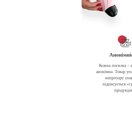
Анонімні
Кожна посилка – 
анонімна. Товар упа
непрозору упак
підписується «с
продукці