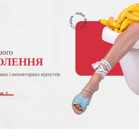
шого
ОЛЕННЯ
ових і неповторних відчуттів
ри