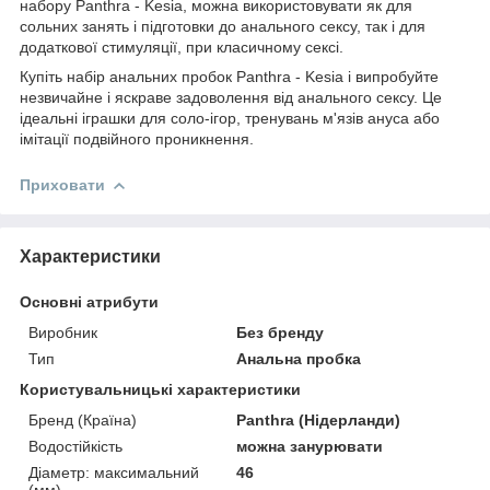
набору Panthra - Kesia, можна використовувати як для
сольних занять і підготовки до анального сексу, так і для
додаткової стимуляції, при класичному сексі.
Купіть набір анальних пробок Panthra - Kesia і випробуйте
незвичайне і яскраве задоволення від анального сексу. Це
ідеальні іграшки для соло-ігор, тренувань м'язів ануса або
імітації подвійного проникнення.
Приховати
Характеристики
Основні атрибути
Виробник
Без бренду
Тип
Анальна пробка
Користувальницькі характеристики
Бренд (Країна)
Panthra (Нідерланди)
Водостійкість
можна занурювати
Діаметр: максимальний
46
(мм)