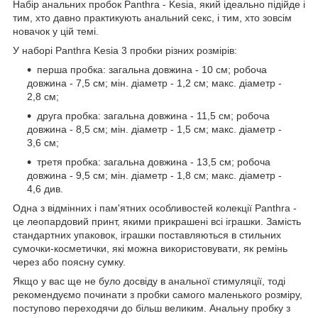
Набір анальних пробок Panthra - Kesia, який ідеально підійде і
тим, хто давно практикують анальний секс, і тим, хто зовсім
новачок у цій темі.
У наборі Panthra Kesia 3 пробки різних розмірів:
перша пробка: загальна довжина - 10 см; робоча
довжина - 7,5 см; мін. діаметр - 1,2 см; макс. діаметр -
2,8 см;
друга пробка: загальна довжина - 11,5 см; робоча
довжина - 8,5 см; мін. діаметр - 1,5 см; макс. діаметр -
3,6 см;
третя пробка: загальна довжина - 13,5 см; робоча
довжина - 9,5 см; мін. діаметр - 1,8 см; макс. діаметр -
4,6 див.
Одна з відмінних і пам'ятних особливостей колекції Panthra -
це леопардовий принт, якими прикрашені всі іграшки. Замість
стандартних упаковок, іграшки поставляються в стильних
сумочки-косметички, які можна використовувати, як ремінь
через або поясну сумку.
Якщо у вас ще не було досвіду в анальної стимуляції, тоді
рекомендуємо починати з пробки самого маленького розміру,
поступово переходячи до більш великим. Анальну пробку з