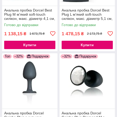
Анальна пробка Dorcel Best
Анальна пробка Dorcel Best
Plug M м'який soft-touch
Plug L м'який soft-touch
силікон, макс. діаметр 4,1 см,
силікон, макс. діаметр 5,1 см,
звужений і округлений кінчик,
звужений і округлений кінчик,
Готово до відправки
Готово до відправки
м'який силікон
м'який силікон
1 138,15
1 478,15
₴
₴
1 673,75 ₴
2 173,75 ₴
Купити
Купити
Топ
–32%
Подарунок
–32%
Подарунок
Анальна пробка Dorcel
Анальна пробка Dorcel