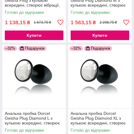
Geisha Plug з кулькою
Geisha Plug Diamond M з
всередині, створює вібрації,
кулькою всередині, створює
макс. діаметр 3,2 см,
вібрації, макс. діаметр 3,2 см
Готово до відправки
Готово до відправки
силіконова
777Store.com.ua
1 138,15
1 563,15
₴
₴
1 673,75 ₴
2 298,75 ₴
Купити
Купити
–32%
Подарунок
–32%
Подарунок
Анальна пробка Dorcel
Анальна пробка Dorcel
Geisha Plug Diamond L з
Geisha Plug Diamond XL з
кулькою всередині, створює
кулькою всередині, створює
вібрації, макс. діаметр 4см
вібрації, макс діаметр 4,5 см
Готово до відправки
Готово до відправки
777Store.com.ua
777Store.com.ua