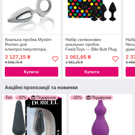
Анальна пробка Mystim
Набір силіконових
Набі
Romeo для
анальних пробок
Nexu
електростимулятора,
FeelzToys — Bibi Butt Plug
діам
ширина 2см
Set 3 pcs Black
777S
3 127,15
1 061,65
2 3
₴
₴
777Store.com.ua
777Store.com.ua
4 598,75 ₴
1 561,25 ₴
3 486
Купити
Купити
Акційні пропозиції та новинки
Топ
–32%
Подарунок
–32%
Подарунок