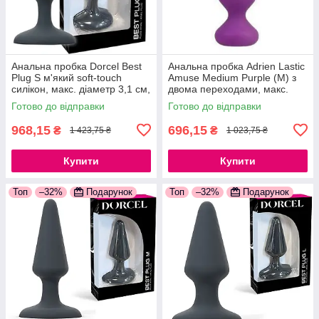
Анальна пробка Dorcel Best
Анальна пробка Adrien Lastic
Plug S м'який soft-touch
Amuse Medium Purple (M) з
силікон, макс. діаметр 3,1 см,
двома переходами, макс.
звужений і округлений кінчик,
діаметр 3,6 см
Готово до відправки
Готово до відправки
м'який силікон
777Store.com.ua
968,15
696,15
₴
₴
1 423,75 ₴
1 023,75 ₴
Купити
Купити
Топ
–32%
Подарунок
Топ
–32%
Подарунок