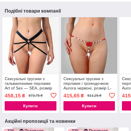
Подібні товари компанії
Сексуальні трусики з
Сексуальні трусики з
Секс
гальванічними перлами
перлами і трояндочкою
перл
Art of Sex — SEA, розмір
Aurora червоні, розмір L-
Auro
XS-2XL, колір Темно-синій
2XL 777Store.com.ua
M 77
458,15
415,65
415
₴
₴
673,75 ₴
611,25 ₴
777Store.com.ua
Купити
Купити
Акційні пропозиції та новинки
–32%
Подарунок
–32%
Подарунок