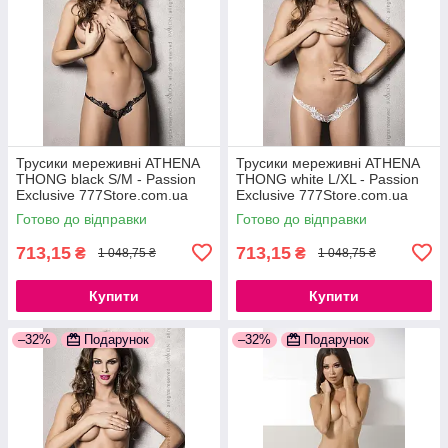
Трусики мереживні ATHENA
Трусики мереживні ATHENA
THONG black S/M - Passion
THONG white L/XL - Passion
Exclusive 777Store.com.ua
Exclusive 777Store.com.ua
Готово до відправки
Готово до відправки
713,15
713,15
₴
₴
1 048,75 ₴
1 048,75 ₴
Купити
Купити
–32%
Подарунок
–32%
Подарунок