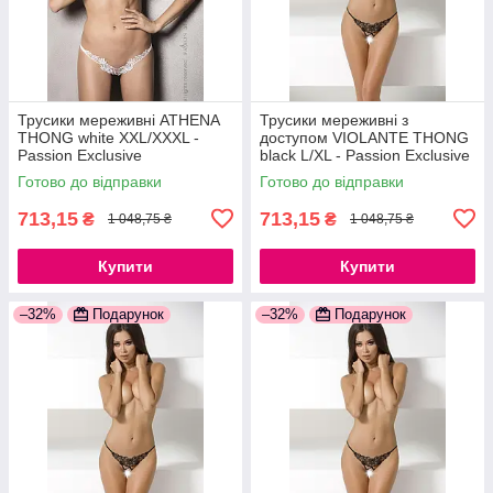
Трусики мереживні ATHENA
Трусики мереживні з
THONG white XXL/XXXL -
доступом VIOLANTE THONG
Passion Exclusive
black L/XL - Passion Exclusive
777Store.com.ua
777Store.com.ua
Готово до відправки
Готово до відправки
713,15
713,15
₴
₴
1 048,75 ₴
1 048,75 ₴
Купити
Купити
–32%
Подарунок
–32%
Подарунок