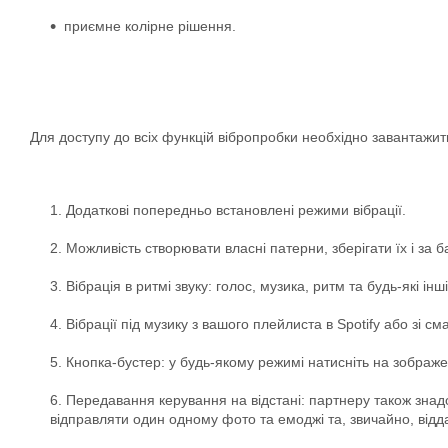
приємне колірне рішення.
Для доступу до всіх функцій вібропробки необхідно завантажити 
Додаткові попередньо встановлені режими вібрації.
Можливість створювати власні патерни, зберігати їх і за 
Вібрація в ритмі звуку: голос, музика, ритм та будь-які і
Вібрації під музику з вашого плейлиста в Spotify або зі 
Кнопка-бустер: у будь-якому режимі натисніть на зображе
Передавання керування на відстані: партнеру також знадо
відправляти один одному фото та емоджі та, звичайно, від