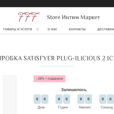
Store Интим Маркет
ТОВАРЫ И УСЛУГИ
О НАС
КОНТАКТЫ
ДОСТАВКА
ОБКА SATISFYER PLUG-ILICIOUS 2 IC
–28%
Залишилось
0
0
0
0
0
0
0
0
Днів
Годин
Хвилин
Секунд