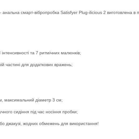
анальна смарт-вібропробка Satisfyer Plug-ilicious 2 виготовлена в 
ої інтенсивності та 7 ритмічних малюнків;
ій частині для додаткових вражень;
м, максимальний діаметр 3 см;
чного сидіння під час носіння пробки;
 або джакузі, жодних обмежень для використання!