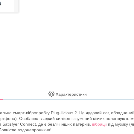
Характеристики
ьне смарт-вібропробку Plug-ilicious 2. Це чудовий лаг, обладнаний 
мартфона). Особливо гладкий силікон і звужений кінчик полегшують м
Satisfyer Connect, де є безліч інших патернів,
вібрації
під музику (я
 Повністю водонепроникна!