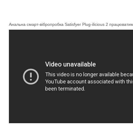
Анальна смарт-вібропробка Satisfyer Plug-ilicious 2 працюват