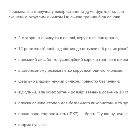
Приємна зовні, зручна у використанні та дуже функціональна — 
скошеним округлим кінчиком і щільною гранню біля основи.
2 мотори: в кінчику та в основі, керуються синхронно;
12 режимів вібрації, від ніжних до потужних: 5 рівних різн
приємний дизайн: конусоподібний корок із гранню в широк
в автономному режимі легко керується однією кнопкою;
ідеально гладкий ніжний силікон, повністю безпечний;
відчутний, але комфортний розмір: введена довжина 10 с
плоска основа-стопер для безпечного використання та зру
повна водонепроникність (IPX7) — беріть її у ванну, душ
формат унісекс;