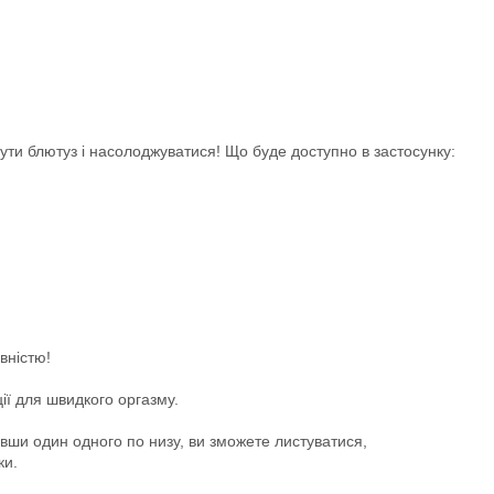
кнути блютуз і насолоджуватися! Що буде доступно в застосунку:
вністю!
ії для швидкого оргазму.
овши один одного по низу, ви зможете листуватися,
ки.