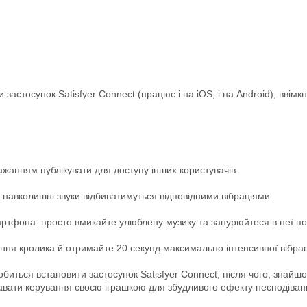
застосунок Satisfyer Connect (працює і на iOS, і на Android), ввім
бажанням публікувати для доступу інших користувачів.
нші навколишні звуки відбиватимуться відповідними вібраціями.
смартфона: просто вмикайте улюблену музику та занурюйтеся в неї по
ння кролика й отримайте 20 секунд максимально інтенсивної вібрац
биться встановити застосунок Satisfyer Connect, після чого, знайш
давати керування своєю іграшкою для збудливого ефекту несподіван