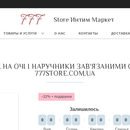
Store Интим Маркет
ТОВАРЫ И УСЛУГИ
О НАС
КОНТАКТЫ
ДОСТАВКА
 НА ОЧІ І НАРУЧНИКИ ЗАВ'ЯЗАНИМИ
777STORE.COM.UA
–32%
Залишилось
0
0
0
0
0
0
0
0
Днів
Годин
Хвилин
Секунд