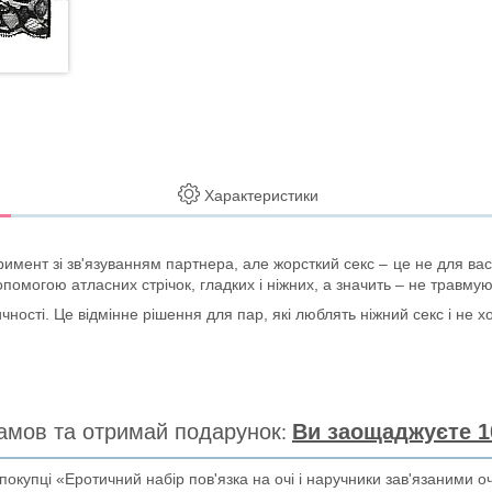
Характеристики
мент зі зв'язуванням партнера, але жорсткий секс – це не для вас?
опомогою атласних стрічок, гладких і ніжних, а значить – не травмую
ості. Це відмінне рішення для пар, які люблять ніжний секс і не хо
амов та отримай подарунок
Ви заощаджуєте 1
купці «Еротичний набір пов'язка на очі і наручники зав'язаними о