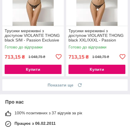
Трусики мереживні з
Трусики мереживні з
доступом VIOLANTE THONG
доступом VIOLANTE THONG
black S/M - Passion Exclusive
black XXL/XXXL - Passion
777Store.com.ua
Exclusive 777Store.com.ua
Готово до відправки
Готово до відправки
713,15
713,15
₴
₴
1 048,75 ₴
1 048,75 ₴
Купити
Купити
Показати ще
Про нас
100% позитивних з 37 відгуків за рік
Працює з 06.02.2011