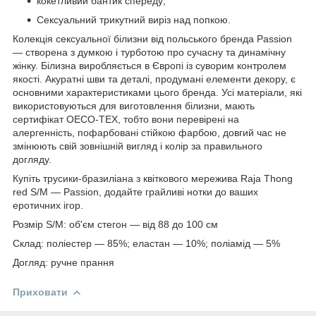
кокетливий бантик спереду;
Сексуальний трикутний виріз над попкою.
Колекція сексуальної білизни від польського бренда Passion
— створена з думкою і турботою про сучасну та динамічну
жінку. Білизна виробляється в Європі із суворим контролем
якості. Акуратні шви та деталі, продумані елементи декору, є
основними характеристиками цього бренда. Усі матеріали, які
використовуються для виготовлення білизни, мають
сертифікат OECO-TEX, тобто вони перевірені на
алергенність, пофарбовані стійкою фарбою, довгий час не
змінюють свій зовнішній вигляд і колір за правильного
догляду.
Купіть трусики-бразиліана з квіткового мережива Raja Thong
red S/M — Passion, додайте грайливі нотки до ваших
еротичних ігор.
Розмір S/M: об'єм стегон — від 88 до 100 см
Склад: поліестер — 85%; еластан — 10%; поліамід — 5%
Догляд: ручне прання
Приховати