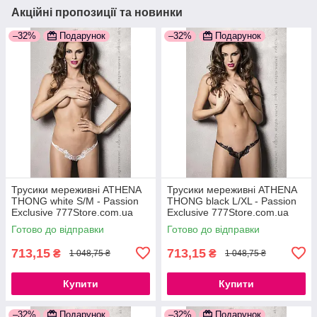
Акційні пропозиції та новинки
–32%
Подарунок
–32%
Подарунок
Трусики мереживні ATHENA
Трусики мереживні ATHENA
THONG white S/M - Passion
THONG black L/XL - Passion
Exclusive 777Store.com.ua
Exclusive 777Store.com.ua
Готово до відправки
Готово до відправки
713,15
713,15
₴
₴
1 048,75 ₴
1 048,75 ₴
Купити
Купити
–32%
Подарунок
–32%
Подарунок