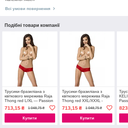
Всі умови повернення
Подібні товари компанії
Трусики-бразиліана з
Трусики-бразиліана з
Трус
квіткового мережива Raja
квіткового мережива Raja
KELI
Thong red L/XL — Passion
Thong red XXL/XXXL -
Pass
777Store.com.ua
Passion 777Store.com.ua
777S
713,15
713,15
823
₴
₴
1 048,75 ₴
1 048,75 ₴
Купити
Купити