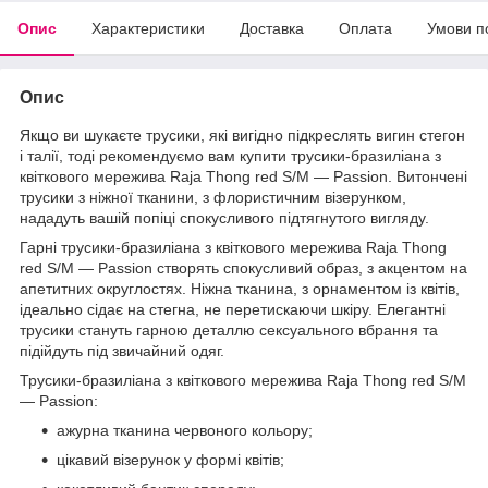
Опис
Характеристики
Доставка
Оплата
Умови п
Опис
Якщо ви шукаєте трусики, які вигідно підкреслять вигин стегон
і талії, тоді рекомендуємо вам купити трусики-бразиліана з
квіткового мережива Raja Thong red S/M — Passion. Витончені
трусики з ніжної тканини, з флористичним візерунком,
нададуть вашій попіці спокусливого підтягнутого вигляду.
Гарні трусики-бразиліана з квіткового мережива Raja Thong
red S/M — Passion створять спокусливий образ, з акцентом на
апетитних округлостях. Ніжна тканина, з орнаментом із квітів,
ідеально сідає на стегна, не перетискаючи шкіру. Елегантні
трусики стануть гарною деталлю сексуального вбрання та
підійдуть під звичайний одяг.
Трусики-бразиліана з квіткового мережива Raja Thong red S/M
— Passion:
ажурна тканина червоного кольору;
цікавий візерунок у формі квітів;