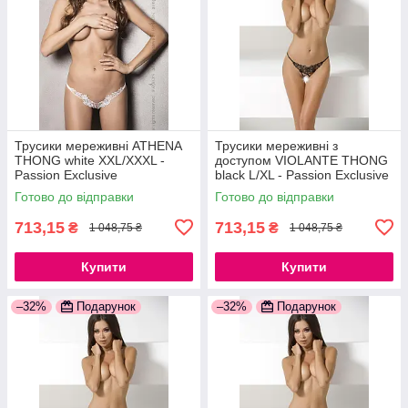
Трусики мереживні ATHENA
Трусики мереживні з
THONG white XXL/XXXL -
доступом VIOLANTE THONG
Passion Exclusive
black L/XL - Passion Exclusive
777Store.com.ua
777Store.com.ua
Готово до відправки
Готово до відправки
713,15
713,15
₴
₴
1 048,75 ₴
1 048,75 ₴
Купити
Купити
–32%
Подарунок
–32%
Подарунок