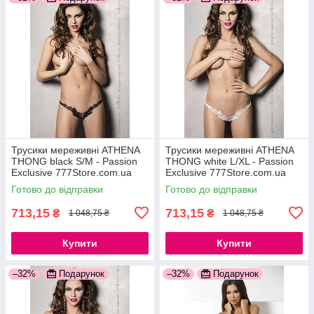
Трусики мереживні ATHENA
Трусики мереживні ATHENA
THONG black S/M - Passion
THONG white L/XL - Passion
Exclusive 777Store.com.ua
Exclusive 777Store.com.ua
Готово до відправки
Готово до відправки
713,15
713,15
₴
₴
1 048,75 ₴
1 048,75 ₴
Купити
Купити
–32%
Подарунок
–32%
Подарунок