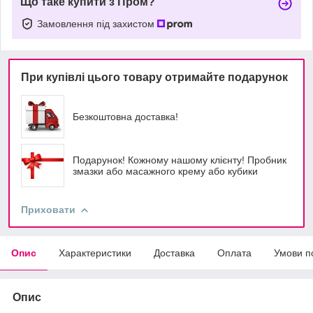
Що таке купити з Пром?
Замовлення під захистом
При купівлі цього товару отримайте подарунок
Безкоштовна доставка!
Подарунок! Кожному нашому клієнту! Пробник
змазки або масажного крему або кубики
Приховати
Опис
Характеристики
Доставка
Оплата
Умови п
Опис