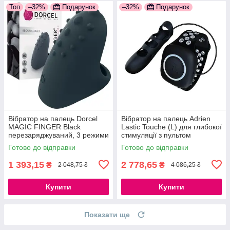
Топ
–32%
Подарунок
–32%
Подарунок
Вібратор на палець Dorcel
Вібратор на палець Adrien
MAGIC FINGER Black
Lastic Touche (L) для глибокої
перезаряджуваний, 3 режими
стимуляції з пультом
роботи, із м'якого ніжного
управління на руці
Готово до відправки
Готово до відправки
силікону
777Store.com.ua
1 393,15
2 778,65
₴
₴
2 048,75 ₴
4 086,25 ₴
Купити
Купити
Показати ще