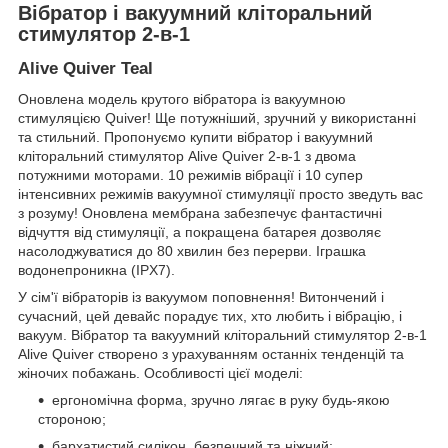
Вібратор і вакуумний кліторальний
стимулятор 2-в-1
Alive Quiver Teal
Оновлена модель крутого вібратора із вакуумною
стимуляцією Quiver! Ще потужніший, зручний у використанні
та стильний. Пропонуємо купити вібратор і вакуумний
кліторальний стимулятор Alive Quiver 2-в-1 з двома
потужними моторами. 10 режимів вібрації і 10 супер
інтенсивних режимів вакуумної стимуляції просто зведуть вас
з розуму! Оновлена мембрана забезпечує фантастичні
відчуття від стимуляції, а покращена батарея дозволяє
насолоджуватися до 80 хвилин без перерви. Іграшка
водонепроникна (IPX7).
У сім'ї вібраторів із вакуумом поповнення! Витончений і
сучасний, цей девайс порадує тих, хто любить і вібрацію, і
вакуум. Вібратор та вакуумний кліторальний стимулятор 2-в-1
Alive Quiver створено з урахуванням останніх тенденцій та
жіночих побажань. Особливості цієї моделі:
ергономічна форма, зручно лягає в руку будь-якою
стороною;
бархатистий силікон, безпечний та ніжний;