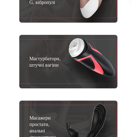
G, вібропулі
Мастурбатори,
штучні вагіни
Масажери
простати,
анальні