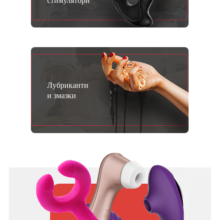
стимулятори
Лубриканти
и змазки