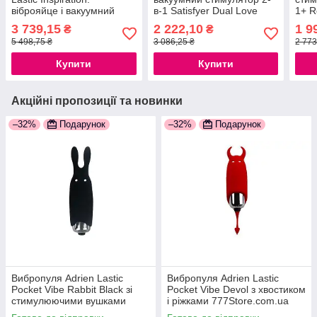
віброяйце і вакуумний
в-1 Satisfyer Dual Love
1+ R
кліторальний стимулятор з
Pink 777Store.com.ua
777S
3 739,15
2 222,10
1 9
₴
₴
управлінням з
5 498,75 ₴
3 086,25 ₴
2 773
777Store.com.ua
Купити
Купити
Акційні пропозиції та новинки
–32%
Подарунок
–32%
Подарунок
Вибропуля Adrien Lastic
Вибропуля Adrien Lastic
Pocket Vibe Rabbit Black зі
Pocket Vibe Devol з хвостиком
стимулюючими вушками
і ріжками 777Store.com.ua
777Store.com.ua