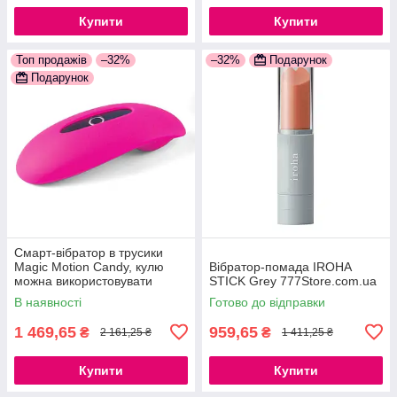
Купити
Купити
Топ продажів
–32%
–32%
Подарунок
Подарунок
Смарт-вібратор в трусики
Magic Motion Candy, кулю
Вібратор-помада IROHA
можна використовувати
STICK Grey 777Store.com.ua
окремо 777Store.com.ua
В наявності
Готово до відправки
1 469,65
959,65
₴
₴
2 161,25 ₴
1 411,25 ₴
Купити
Купити