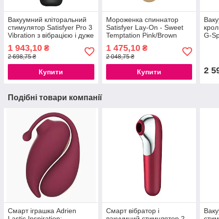
Вакуумний кліторальний
Мороженка спиннатор
Ваку
стимулятор Satisfyer Pro 3
Satisfyer Lay-On - Sweet
крол
Vibration з вібрацією і дуже
Temptation Pink/Brown
G-Sp
м'яким кінчиком
777Store.com.ua
крол
1 943,10
1 475,10
₴
₴
777Store.com.ua
вібр
2 698,75 ₴
2 048,75 ₴
2 5
Купити
Купити
Подібні товари компанії
Смарт іграшка Adrien
Смарт вібратор і
Ваку
Lastic Inspiration:
вакуумний стимулятор 2-
стим