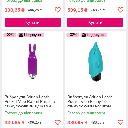
Готово до відправки
Готово до відправки
330,65
509,15
₴
₴
486,25 ₴
748,75 ₴
Купити
Купити
–32%
Подарунок
–32%
Подарунок
Вибропуля Adrien Lastic
Вибропуля Adrien Lastic
Pocket Vibe Rabbit Purple зі
Pocket Vibe Flippy 10 зі
стимулюючими вушками
стимулюючим носиком
777Store.com.ua
777Store.com.ua
Готово до відправки
Готово до відправки
330,65
330,65
₴
₴
486,25 ₴
486,25 ₴