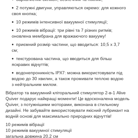
2 потужні двигуни, управляються окремо: для кожного
своя кнопка;
10 режимів інтенсивної вакуумної стимуляції;
10 режимів вібрації: три рівні та 7 різних ритмів;
оновлена мембрана для вражаючого вакууму!
приємний розмір частини, що вводиться: 10,5 х 3,7
см;
текстурована частина, що вводиться для більш
яскравих відчуттів;
водонепроникність IPX7: можна використовувати під
водою до 30 хвилин, а також промивати теплою водою
з нейтральним милом.
Вібратор та вакуумний кліторальний стимулятор 2-в-1 Alive
Quiver подарує найкращі моменти! Це вдосконалена модель
Quiver, з потужнішими моторами, виконана в стильному
дизайні. Не забувайте використовувати якісний лубрикант на
водній основі для максимально природних відчуттів!
10 режимів вібрації
10 режимів вакуумної стимуляції
загальна довжина 20,2 см