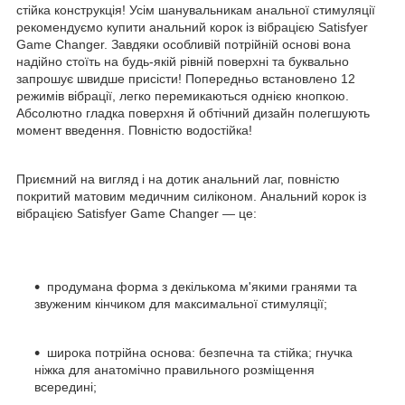
стійка конструкція! Усім шанувальникам анальної стимуляції
рекомендуємо купити анальний корок із вібрацією Satisfyer
Game Changer. Завдяки особливій потрійній основі вона
надійно стоїть на будь-якій рівній поверхні та буквально
запрошує швидше присісти! Попередньо встановлено 12
режимів вібрації, легко перемикаються однією кнопкою.
Абсолютно гладка поверхня й обтічний дизайн полегшують
момент введення. Повністю водостійка!
Приємний на вигляд і на дотик анальний лаг, повністю
покритий матовим медичним силіконом. Анальний корок із
вібрацією Satisfyer Game Changer — це:
продумана форма з декількома м'якими гранями та
звуженим кінчиком для максимальної стимуляції;
широка потрійна основа: безпечна та стійка; гнучка
ніжка для анатомічно правильного розміщення
всередині;