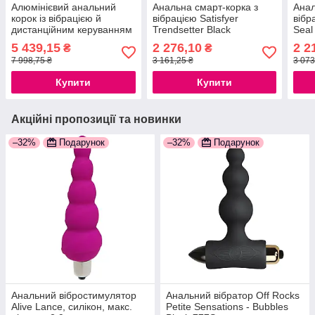
Алюмінієвий анальний
Анальна смарт-корка з
Анал
корок із вібрацією й
вібрацією Satisfyer
вібр
дистанційним керуванням
Trendsetter Black
Seal
Nexus Cestos
777Store.com.ua
777S
5 439,15
2 276,10
2 2
₴
₴
777Store.com.ua
7 998,75 ₴
3 161,25 ₴
3 073
Купити
Купити
Акційні пропозиції та новинки
–32%
Подарунок
–32%
Подарунок
Анальний вібростимулятор
Анальний вібратор Off Rocks
Alive Lance, силікон, макс.
Petite Sensations - Bubbles