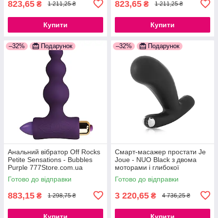
823,65
823,65
₴
₴
1 211,25 ₴
1 211,25 ₴
Купити
Купити
–32%
Подарунок
–32%
Подарунок
Анальний вібратор Off Rocks
Смарт-масажер простати Je
Petite Sensations - Bubbles
Joue - NUO Black з двома
Purple 777Store.com.ua
моторами і глибокої
вібрацією 777Store.com.ua
Готово до відправки
Готово до відправки
883,15
3 220,65
₴
₴
1 298,75 ₴
4 736,25 ₴
Купити
Купити