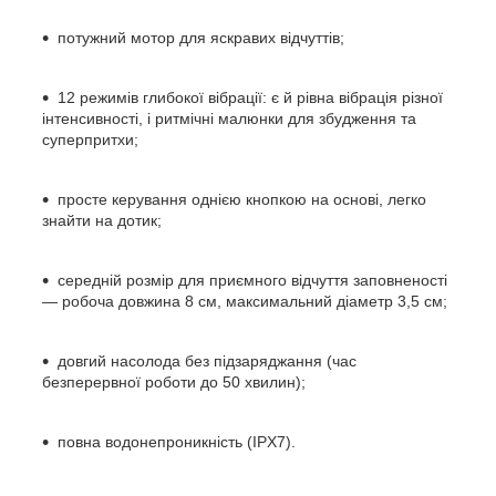
потужний мотор для яскравих відчуттів;
12 режимів глибокої вібрації: є й рівна вібрація різної
інтенсивності, і ритмічні малюнки для збудження та
суперпритхи;
просте керування однією кнопкою на основі, легко
знайти на дотик;
середній розмір для приємного відчуття заповненості
— робоча довжина 8 см, максимальний діаметр 3,5 см;
довгий насолода без підзаряджання (час
безперервної роботи до 50 хвилин);
повна водонепроникність (IPX7).