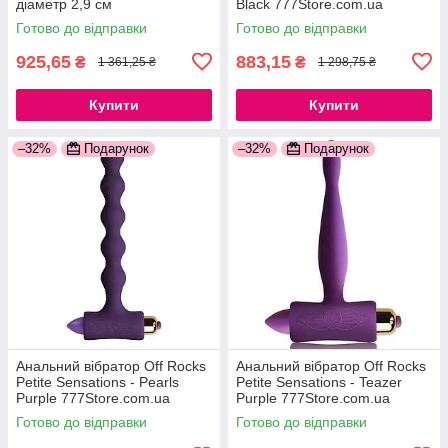
діаметр 2,9 см
Black 777Store.com.ua
(передостанній кулька)
Готово до відправки
Готово до відправки
777Store.com.ua
925,65
883,15
₴
₴
1 361,25 ₴
1 298,75 ₴
Купити
Купити
–32%
Подарунок
–32%
Подарунок
Анальний вібратор Off Rocks
Анальний вібратор Off Rocks
Petite Sensations - Pearls
Petite Sensations - Teazer
Purple 777Store.com.ua
Purple 777Store.com.ua
Готово до відправки
Готово до відправки