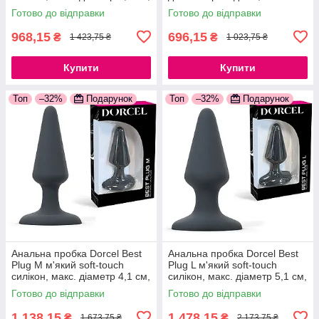
звужений і округлений кінчик,
діаметр 3,6 см
Готово до відправки
Готово до відправки
м'який силікон
777Store.com.ua
968,15
696,15
₴
₴
1 423,75 ₴
1 023,75 ₴
Купити
Купити
Топ
–32%
Подарунок
Топ
–32%
Подарунок
Анальна пробка Dorcel Best
Анальна пробка Dorcel Best
Plug M м'який soft-touch
Plug L м'який soft-touch
силікон, макс. діаметр 4,1 см,
силікон, макс. діаметр 5,1 см,
звужений і округлений кінчик,
звужений і округлений кінчик,
Готово до відправки
Готово до відправки
м'який силікон
м'який силікон
1 138,15
1 478,15
₴
₴
1 673,75 ₴
2 173,75 ₴