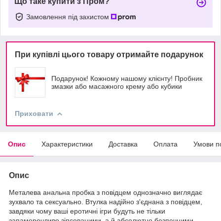
Що таке купити з Пром?
Замовлення під захистом
При купівлі цього товару отримайте подарунок
Подарунок! Кожному нашому клієнту! Пробник
змазки або масажного крему або кубики
Приховати
Опис
Характеристики
Доставка
Оплата
Умови п
Опис
Металева анальна пробка з повідцем однозначно виглядає
зухвало та сексуально. Втулка надійно з'єднана з повідцем,
завдяки чому ваші еротичні ігри будуть не тільки
запаморочливо зіпсованими, а й абсолютно безпечними.