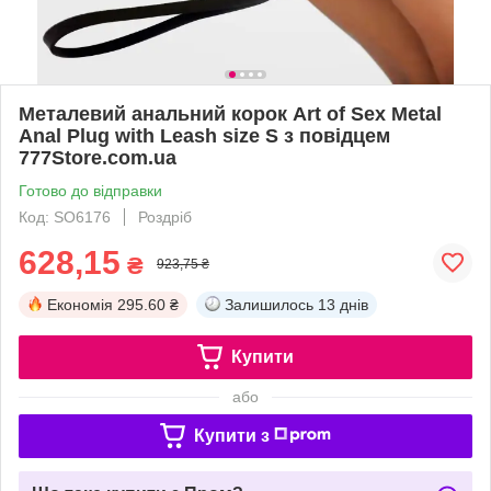
Металевий анальний корок Art of Sex Metal
Anal Plug with Leash size S з повідцем
777Store.com.ua
Готово до відправки
Код: SO6176
Роздріб
628,15
₴
923,75 ₴
Економія
295.60 ₴
Залишилось
13 днів
Купити
або
Купити з