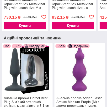
корок Art of Sex Metal Anal
корок Art of Sex Metal Anal
проб
Plug with Leash size M з
Plug with Leash size L з
Anal
повідцем 777Store.com.ua
повідцем 777Store.com.ua
з по
777S
730,15
832,15
415
₴
₴
1 073,75 ₴
1 223,75 ₴
Купити
Купити
Акційні пропозиції та новинки
Топ
–32%
Подарунок
–32%
Подарунок
Анальна пробка Dorcel Best
Анальна пробка Adrien Lastic
Plug S м'який soft-touch
Amuse Medium Purple (M) з
силікон, макс. діаметр 3,1 см,
двома переходами, макс.