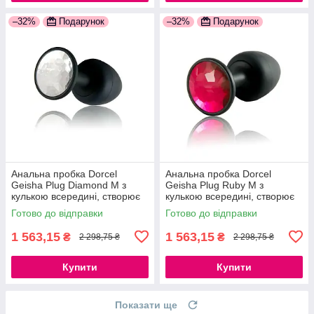
–32%
Подарунок
–32%
Подарунок
Анальна пробка Dorcel
Анальна пробка Dorcel
Geisha Plug Diamond M з
Geisha Plug Ruby M з
кулькою всередині, створює
кулькою всередині, створює
вібрації, макс. діаметр 3,2 см
вібрації, макс. діаметр 3,2 см
Готово до відправки
Готово до відправки
777Store.com.ua
777Store.com.ua
1 563,15
1 563,15
₴
₴
2 298,75 ₴
2 298,75 ₴
Купити
Купити
Показати ще