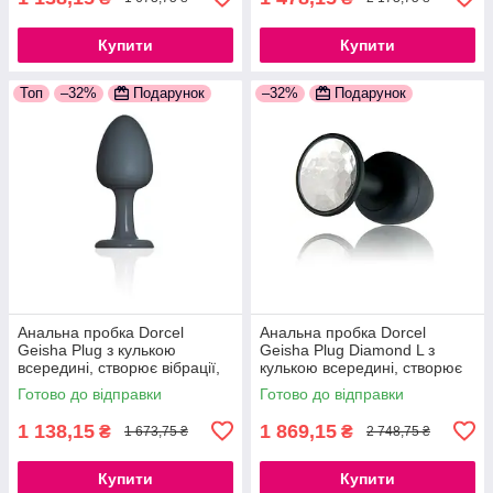
Купити
Купити
Топ
–32%
Подарунок
–32%
Подарунок
Анальна пробка Dorcel
Анальна пробка Dorcel
Geisha Plug з кулькою
Geisha Plug Diamond L з
всередині, створює вібрації,
кулькою всередині, створює
макс. діаметр 3,2 см,
вібрації, макс. діаметр 4см
Готово до відправки
Готово до відправки
силіконова
777Store.com.ua
1 138,15
1 869,15
₴
₴
1 673,75 ₴
2 748,75 ₴
Купити
Купити