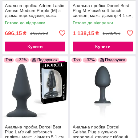
Анальна пробка Adrien Lastic
Анальна пробка Dorcel Best
Amuse Medium Purple (M) з
Plug M м'який soft-touch
двома переходами, макс.
силікон, макс. діаметр 4,1 см,
діаметр 3,6 см
звужений і округлений кінчик,
Готово до відправки
Готово до відправки
777Store.com.ua
м'який силікон
696,15
1 138,15
₴
₴
1 023,75 ₴
1 673,75 ₴
Купити
Купити
Топ
–32%
Подарунок
Топ
–32%
Подарунок
Анальна пробка Dorcel Best
Анальна пробка Dorcel
Plug L м'який soft-touch
Geisha Plug з кулькою
силікон, макс. діаметр 5,1 см,
всередині, створює вібрації,