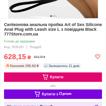
Силіконова анальна пробка Art of Sex Silicone
Anal Plug with Leash size L з повідцем Black
777Store.com.ua
Готово до відправки
Код: SO6181
Роздріб
628,15
₴
923,75 ₴
Економія
295.60 ₴
Залишилось
11 днів
Купити
або
Купити з