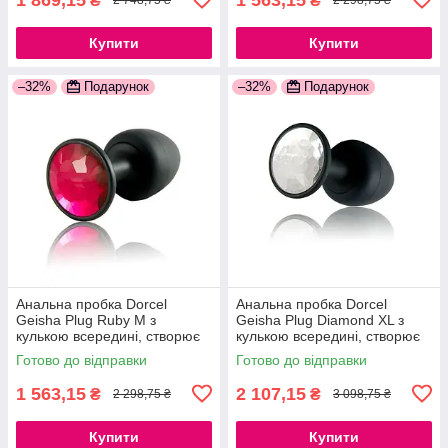
₴
₴
2 748,75 ₴
2 298,75 ₴
Купити
Купити
–32%
Подарунок
–32%
Подарунок
Анальна пробка Dorcel
Анальна пробка Dorcel
Geisha Plug Ruby M з
Geisha Plug Diamond XL з
кулькою всередині, створює
кулькою всередині, створює
вібрації, макс. діаметр 3,2 см
вібрації, макс діаметр 4,5 см
Готово до відправки
Готово до відправки
777Store.com.ua
777Store.com.ua
1 563,15
2 107,15
₴
₴
2 298,75 ₴
3 098,75 ₴
Купити
Купити