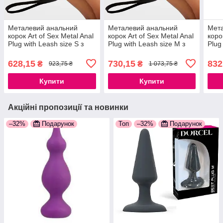
Металевий анальний
Металевий анальний
Мет
корок Art of Sex Metal Anal
корок Art of Sex Metal Anal
коро
Plug with Leash size S з
Plug with Leash size M з
Plug
повідцем 777Store.com.ua
повідцем 777Store.com.ua
пові
628,15
730,15
832
₴
₴
923,75 ₴
1 073,75 ₴
Купити
Купити
Акційні пропозиції та новинки
–32%
Подарунок
Топ
–32%
Подарунок