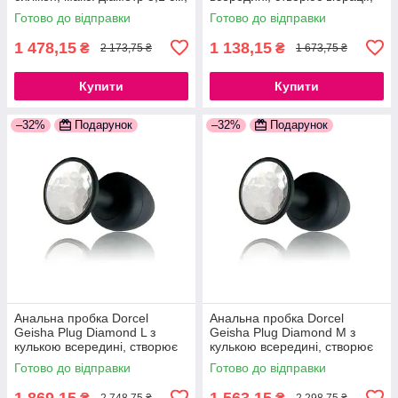
звужений і округлений кінчик,
макс. діаметр 3,2 см,
Готово до відправки
Готово до відправки
м'який силікон
силіконова
1 478,15
1 138,15
₴
₴
2 173,75 ₴
1 673,75 ₴
Купити
Купити
–32%
Подарунок
–32%
Подарунок
Анальна пробка Dorcel
Анальна пробка Dorcel
Geisha Plug Diamond L з
Geisha Plug Diamond M з
кулькою всередині, створює
кулькою всередині, створює
вібрації, макс. діаметр 4см
вібрації, макс. діаметр 3,2 см
Готово до відправки
Готово до відправки
777Store.com.ua
777Store.com.ua
1 869,15
1 563,15