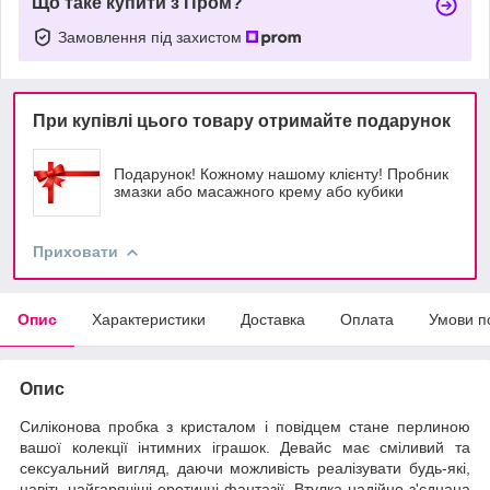
Що таке купити з Пром?
Замовлення під захистом
При купівлі цього товару отримайте подарунок
Подарунок! Кожному нашому клієнту! Пробник
змазки або масажного крему або кубики
Приховати
Опис
Характеристики
Доставка
Оплата
Умови п
Опис
Силіконова пробка з кристалом і повідцем стане перлиною
вашої колекції інтимних іграшок. Девайс має сміливий та
сексуальний вигляд, даючи можливість реалізувати будь-які,
навіть найгарячіші еротичні фантазії. Втулка надійно з'єднана