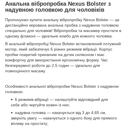
Анальна вібропробка Nexus Bolster з
надувною головкою для чоловіків
Пропонуємо купити анальну вібропробку Nexus Bolster — це
дистанційно керована анальна пробка з надувною головкою
спеціально для чоловіків! Вібропробка та масажер простати в
одному флаконі — ідеальне комбо для кожного чоловіка.
В анальній вібропробці Nexus Bolster встановлений потужний
мотор, який забезпечує 6 різних режимів вібрації. Корпус
пробки покритий приємним на дотик силіконом і має
комфортну для використання ергономічну форму. Час
безперервної роботи до 2,5 годин — ідеально для
повноцінного масажу.
Особливості анальної вібропробки Nexus Bolster з надувною
головкою:
6 режимів вібрації — налаштуйте відповідний для
себе або чергуйте кожен із них;
надувна головка — накачується від 3 до 4,65 см,
зверніть увагу — накачується з одного боку для прямого
впливу на простату;