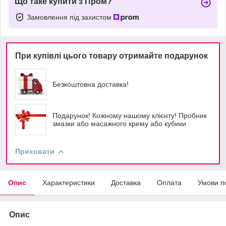
Що таке купити з Пром?
Замовлення під захистом
При купівлі цього товару отримайте подарунок
Безкоштовна доставка!
Подарунок! Кожному нашому клієнту! Пробник
змазки або масажного крему або кубики
Приховати
Опис
Характеристики
Доставка
Оплата
Умови п
Опис