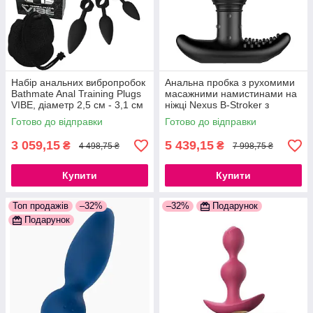
Набір анальних вибропробок
Анальна пробка з рухомими
Bathmate Anal Training Plugs
масажними намистинами на
VIBE, діаметр 2,5 см - 3,1 см
ніжці Nexus B-Stroker з
- 3,8 см 777Store.com.ua
пультом Д/У 777Store.com.ua
Готово до відправки
Готово до відправки
3 059,15
5 439,15
₴
₴
4 498,75 ₴
7 998,75 ₴
Купити
Купити
Топ продажів
–32%
–32%
Подарунок
Подарунок