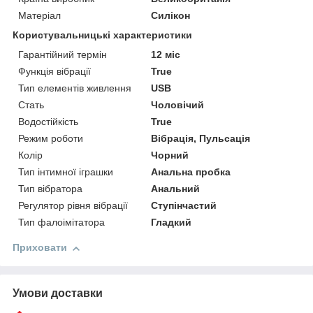
Матеріал
Силікон
Користувальницькі характеристики
Гарантійний термін
12 міс
Функція вібрації
True
Тип елементів живлення
USB
Стать
Чоловічий
Водостійкість
True
Режим роботи
Вібрація, Пульсація
Колір
Чорний
Тип інтимної іграшки
Анальна пробка
Тип вібратора
Анальний
Регулятор рівня вібрації
Ступінчастий
Тип фалоімітатора
Гладкий
Приховати
Умови доставки