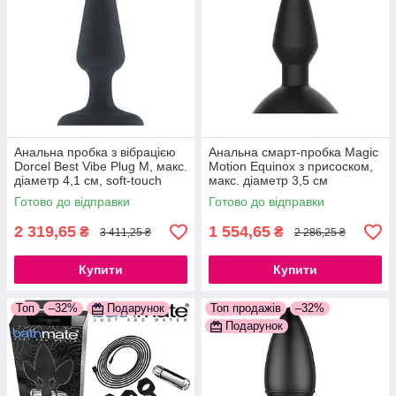
Анальна пробка з вібрацією
Анальна смарт-пробка Magic
Dorcel Best Vibe Plug M, макс.
Motion Equinox з присоском,
діаметр 4,1 см, soft-touch
макс. діаметр 3,5 см
силікон 777Store.com.ua
777Store.com.ua
Готово до відправки
Готово до відправки
2 319,65
1 554,65
₴
₴
3 411,25 ₴
2 286,25 ₴
Купити
Купити
Топ
–32%
Подарунок
Топ продажів
–32%
Подарунок