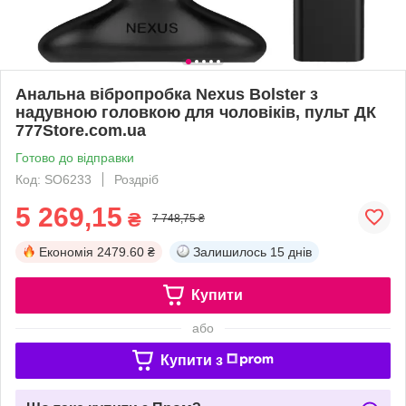
Анальна вібропробка Nexus Bolster з
надувною головкою для чоловіків, пульт ДК
777Store.com.ua
Готово до відправки
Код: SO6233
Роздріб
5 269,15
₴
7 748,75 ₴
Економія
2479.60 ₴
Залишилось
15 днів
Купити
або
Купити з