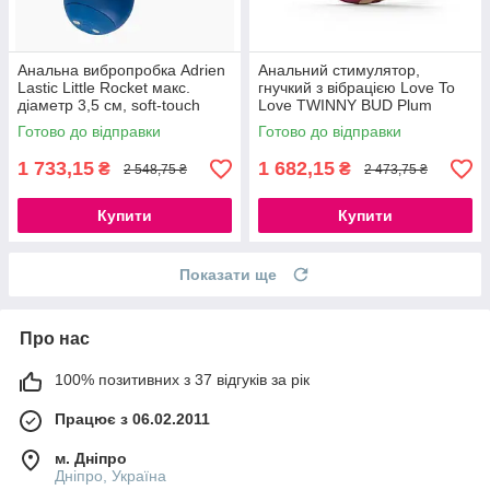
Анальна вибропробка Adrien
Анальний стимулятор,
Lastic Little Rocket макс.
гнучкий з вібрацією Love To
діаметр 3,5 см, soft-touch
Love TWINNY BUD Plum
777Store.com.ua
777Store.com.ua
Готово до відправки
Готово до відправки
1 733,15
1 682,15
₴
₴
2 548,75 ₴
2 473,75 ₴
Купити
Купити
Показати ще
Про нас
100% позитивних з 37 відгуків за рік
Працює з 06.02.2011
м. Дніпро
Дніпро, Україна