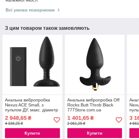
Всі умови повернення
З цим товаром також замовляють
Анальна вибропробка
Анальна вибропробка Off
Анал
Nexus ACE Small, з
Rocks Butt Throb Black
Nexu
пультом ДУ, макс. діаметр
777Store.com.ua
пуль
3 см 777Store.com.ua
4см 
2 948,65
1 401,65
3 1
₴
₴
4 336,25 ₴
2 061,25 ₴
4 661
Купити
Купити