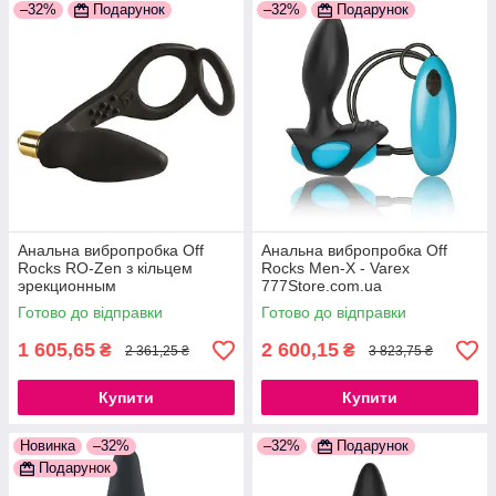
–32%
Подарунок
–32%
Подарунок
Анальна вибропробка Off
Анальна вибропробка Off
Rocks RO-Zen з кільцем
Rocks Men-X - Varex
эрекционным
777Store.com.ua
777Store.com.ua
Готово до відправки
Готово до відправки
1 605,65
2 600,15
₴
₴
2 361,25 ₴
3 823,75 ₴
Купити
Купити
Новинка
–32%
–32%
Подарунок
Подарунок