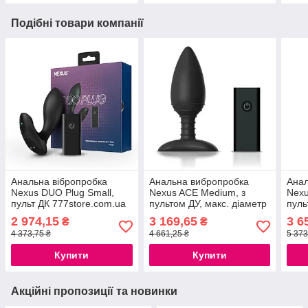
Подібні товари компанії
Анальна вібропробка
Анальна вибропробка
Анал
Nexus DUO Plug Small,
Nexus ACE Medium, з
Nexu
пульт ДК 777store.com.ua
пультом ДУ, макс. діаметр
пуль
4см 777Store.com.ua
5см 
2 974,15
3 169,65
3 6
₴
₴
4 373,75 ₴
4 661,25 ₴
5 373
Купити
Купити
Акційні пропозиції та новинки