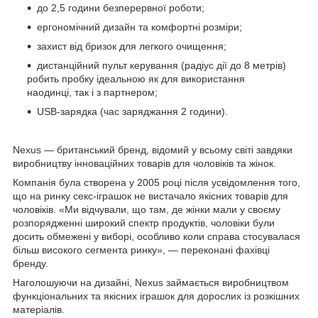
до 2,5 години безперервної роботи;
ергономічний дизайн та комфортні розміри;
захист від бризок для легкого очищення;
дистанційний пульт керування (радіус дії до 8 метрів)
робить пробку ідеальною як для використання
наодинці, так і з партнером;
USB-зарядка (час заряджання 2 години).
Nexus — британський бренд, відомий у всьому світі завдяки
виробництву інноваційних товарів для чоловіків та жінок.
Компанія була створена у 2005 році після усвідомлення того,
що на ринку секс-іграшок не вистачало якісних товарів для
чоловіків. «Ми відчували, що там, де жінки мали у своєму
розпорядженні широкий спектр продуктів, чоловіки були
досить обмежені у виборі, особливо коли справа стосувалася
більш високого сегмента ринку», — переконані фахівці
бренду.
Наголошуючи на дизайні, Nexus займається виробництвом
функціональних та якісних іграшок для дорослих із розкішних
матеріалів.