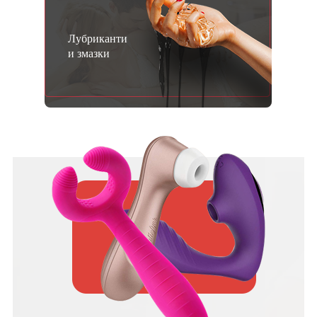
Лубриканти
и змазки