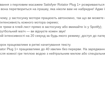
ння з перловим масажем Satisfyer Rotator Plug 1+ розкриваються в з
вона перетвориться на іграшку, яка ніколи вам не набридне! Адже 
ичому, у застосунку мотори працюють автономно, так що ви можете
 інтенсивність кожного мотора окремо;
 треки в плей-лист прямо в застосунку або вмикайте їх у Spotify);
ч футбольний матч — ви відчуєте кожен звук!
й інтенсивності на 20 секунд за будь-якого режиму; доступ до патер
орок працюватиме в ритмі начитування тексту.
ator Plug 1+ працюватиме до 40 хвилин без перерви. На заряджання
ісля кожної гри теплою водою з нейтральним милом або спеціальн