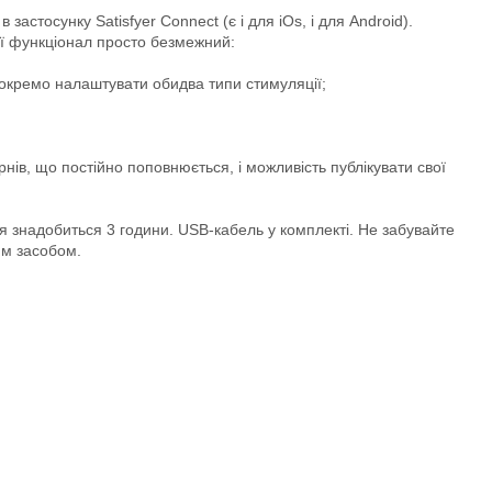
астосунку Satisfyer Connect (є і для iOs, і для Android).
її функціонал просто безмежний:
 окремо налаштувати обидва типи стимуляції;
нів, що постійно поповнюється, і можливість публікувати свої
 знадобиться 3 години. USB-кабель у комплекті. Не забувайте
им засобом.