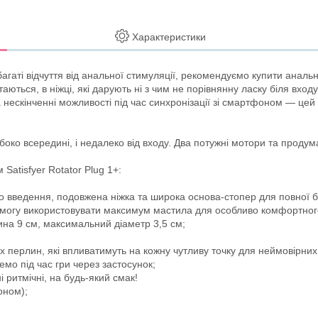
Характеристики
ь багаті відчуття від анальної стимуляції, рекомендуємо купити анал
аються, в ніжці, які дарують ні з чим не порівнянну ласку біля вхо
 нескінченні можливості під час синхронізації зі смартфоном — цей
ибоко всередині, і недалеко від входу. Два потужні мотори та про
atisfyer Rotator Plug 1+:
о введення, подовжена ніжка та широка основа-стопер для повної б
ь змогу використовувати максимум мастила для особливо комфортног
ина 9 см, максимальний діаметр 3,5 см;
их перлин, які впливатимуть на кожну чутливу точку для неймовірних в
о під час гри через застосунок;
і ритмічні, на будь-який смак!
оном);