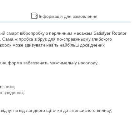
Інформація для замовлення
ьний смарт вібропробку з перлинним масажем Satisfyer Rotator
ду. Сама ж пробка вібрує для по-справжньому глибокого
 корок може здивувати навіть найбільш досвідчених
думана форма забезпечать максимальну насолоду.
езпеки;
о введення;
ідчуттів від лагідного щіточки до інтенсивного впливу;