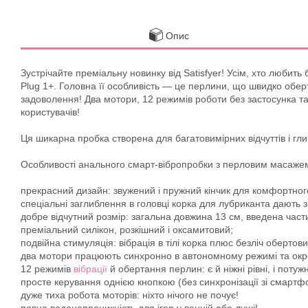
Опис
Зустрічайте преміальну новинку від Satisfyer! Усім, хто любит
Plug 1+. Головна її особливість — це перлини, що швидко оберт
задоволення! Два мотори, 12 режимів роботи без застосунка та
користувачів!
Ця шикарна пробка створена для багатовимірних відчуттів і гл
Особливості анального смарт-вібропробки з перловим масажем S
прекрасний дизайн: звужений і пружний кінчик для комфортног
спеціальні заглиблення в головці корка для лубриканта дают
добре відчутний розмір: загальна довжина 13 см, введена част
преміальний силікон, розкішний і оксамитовий;
подвійна стимуляція: вібрація в тілі корка плюс безліч обертов
два мотори працюють синхронно в автономному режимі та окрем
12 режимів
вібрації
й обертання перлин: є й ніжні рівні, і потужн
просте керування однією кнопкою (без синхронізації зі смартф
дуже тиха робота моторів: ніхто нічого не почує!