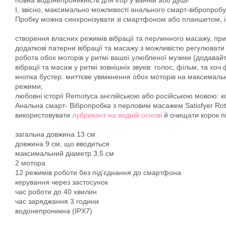
повна водонепроникність для ігор у ванній або душі!
І, звісно, максимально можливості анального смарт-вібропробува
Пробку можна синхронізувати зі смартфоном або планшетом, і 
створення власних режимів вібрації та перлинного масажу, пр
додаткові патерни вібрації та масажу з можливістю регулювати
робота обох моторів у ритмі вашої улюбленої музики (додавайте
вібрації та масаж у ритмі зовнішніх звуків: голос, фільм, та хо
кнопка бустер: миттєве увімкнення обох моторів на максимальні
режими;
любовні історії Remotyca англійською або російською мовою: к
Анальна смарт- Вібропробка з перловим масажем Satisfyer Rot
використовувати
лубрикант на водній основі
й очищати корок п
загальна довжина 13 см
довжина 9 см, що вводиться
максимальний діаметр 3,5 см
2 мотора
12 режимів роботи без під'єднання до смартфона
керування через застосунок
час роботи до 40 хвилин
час заряджання 3 години
водонепроникна (IPX7)