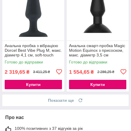
Анальна пробка з вібрацією
Анальна смарт-пробка Magic
Dorcel Best Vibe Plug M, макс.
Motion Equinox з присоском,
діаметр 4,1 см, soft-touch
макс. діаметр 3,5 см
силікон 777Store.com.ua
777Store.com.ua
Готово до відправки
Готово до відправки
2 319,65
1 554,65
₴
₴
3 411,25 ₴
2 286,25 ₴
Купити
Купити
Показати ще
Про нас
100% позитивних з 37 відгуків за рік