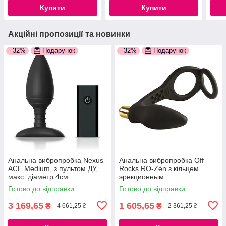
Купити
Купити
Акційні пропозиції та новинки
–32%
Подарунок
–32%
Подарунок
Анальна вибропробка Nexus
Анальна вибропробка Off
ACE Medium, з пультом ДУ,
Rocks RO-Zen з кільцем
макс. діаметр 4см
эрекционным
777Store.com.ua
777Store.com.ua
Готово до відправки
Готово до відправки
3 169,65
1 605,65
₴
₴
4 661,25 ₴
2 361,25 ₴