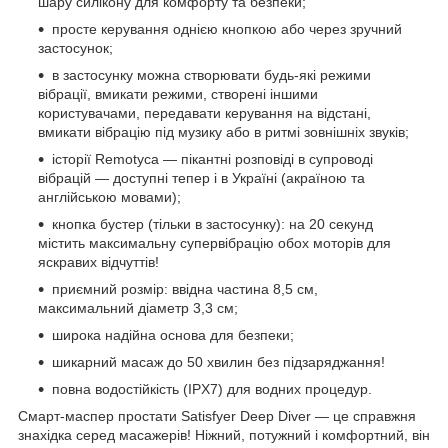
шару силікону для комфорту та безпеки;
просте керування однією кнопкою або через зручний
застосунок;
в застосунку можна створювати будь-які режими
вібрації, вмикати режими, створені іншими
користувачами, передавати керування на відстані,
вмикати вібрацію під музику або в ритмі зовнішніх звуків;
історії Remotyca — пікантні розповіді в супроводі
вібрацій — доступні тепер і в Україні (акраїною та
англійською мовами);
кнопка бустер (тільки в застосунку): на 20 секунд
містить максимальну супервібрацію обох моторів для
яскравих відчуттів!
приємний розмір: ввідна частина 8,5 см,
максимальний діаметр 3,3 см;
широка надійна основа для безпеки;
шикарний масаж до 50 хвилин без підзаряджання!
повна водостійкість (IPX7) для водних процедур.
Смарт-маспер простати Satisfyer Deep Diver — це справжня
знахідка серед масажерів! Ніжний, потужний і комфортний, він