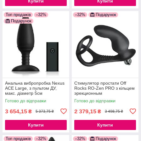
Купити
Купити
Топ продажів
–32%
–32%
Подарунок
Подарунок
Анальна вибропробка Nexus
Стимулятор простати Off
ACE Large, з пультом ДУ,
Rocks RO-Zen PRO з кільцем
макс. діаметр 5см
эрекционным
777Store.com.ua
777Store.com.ua
Готово до відправки
Готово до відправки
3 654,15
2 379,15
₴
₴
5 373,75 ₴
3 498,75 ₴
Купити
Купити
Топ продажів
–32%
–32%
Подарунок