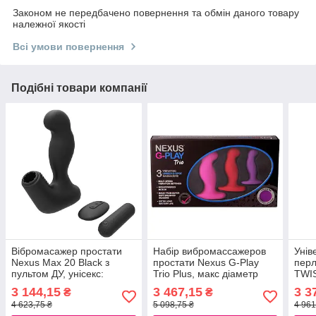
Законом не передбачено повернення та обмін даного товару
належної якості
Всі умови повернення
Подібні товари компанії
Вібромасажер простати
Набір вибромассажеров
Унів
Nexus Max 20 Black з
простати Nexus G-Play
перл
пультом ДУ, унісекс:
Trio Plus, макс діаметр
TWI
можна для точки G, що
2,3-3,0-3,5 см, для
прос
3 144,15
3 467,15
3 3
₴
₴
перезаряджається
новачків 777Store.com.ua
777S
4 623,75 ₴
5 098,75 ₴
4 961
777Store.com.ua