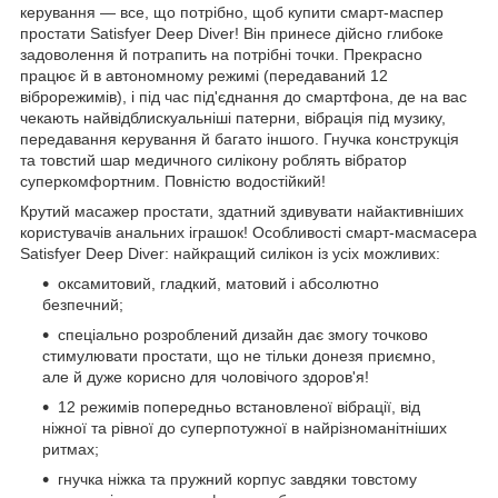
керування — все, що потрібно, щоб купити смарт-маспер
простати Satisfyer Deep Diver! Він принесе дійсно глибоке
задоволення й потрапить на потрібні точки. Прекрасно
працює й в автономному режимі (передаваний 12
віброрежимів), і під час під'єднання до смартфона, де на вас
чекають найвідблискуальніші патерни, вібрація під музику,
передавання керування й багато іншого. Гнучка конструкція
та товстий шар медичного силікону роблять вібратор
суперкомфортним. Повністю водостійкий!
Крутий масажер простати, здатний здивувати найактивніших
користувачів анальних іграшок! Особливості смарт-масмасера
Satisfyer Deep Diver: найкращий силікон із усіх можливих:
оксамитовий, гладкий, матовий і абсолютно
безпечний;
спеціально розроблений дизайн дає змогу точково
стимулювати простати, що не тільки донезя приємно,
але й дуже корисно для чоловічого здоров'я!
12 режимів попередньо встановленої вібрації, від
ніжної та рівної до суперпотужної в найрізноманітніших
ритмах;
гнучка ніжка та пружний корпус завдяки товстому