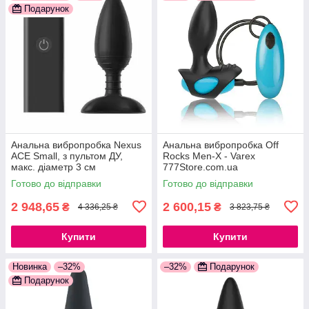
Подарунок
Анальна вибропробка Nexus
Анальна вибропробка Off
ACE Small, з пультом ДУ,
Rocks Men-X - Varex
макс. діаметр 3 см
777Store.com.ua
777Store.com.ua
Готово до відправки
Готово до відправки
2 948,65
2 600,15
₴
₴
4 336,25 ₴
3 823,75 ₴
Купити
Купити
Новинка
–32%
–32%
Подарунок
Подарунок