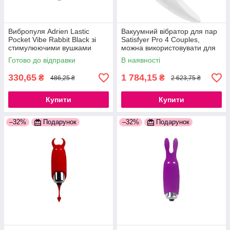
Вибропуля Adrien Lastic
Вакуумний вібратор для пар
Pocket Vibe Rabbit Black зі
Satisfyer Pro 4 Couples,
стимулюючими вушками
можна використовувати для
777Store.com.ua
сексу у парі 777Store.com.ua
Готово до відправки
В наявності
330,65
1 784,15
₴
₴
486,25 ₴
2 623,75 ₴
Купити
Купити
–32%
Подарунок
–32%
Подарунок