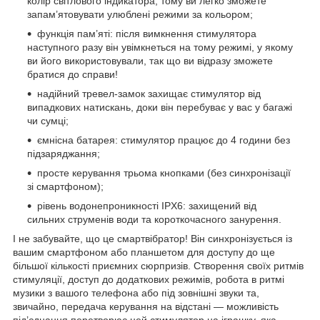
колір світлового індикатора, тому ви легко зможете
запам’ятовувати улюблені режими за кольором;
функція пам’яті: після вимкнення стимулятора
наступного разу він увімкнеться на тому режимі, у якому
ви його використовували, так що ви відразу зможете
братися до справи!
надійний тревел-замок захищає стимулятор від
випадкових натискань, доки він перебуває у вас у багажі
чи сумці;
ємнісна батарея: стимулятор працює до 4 години без
підзаряджання;
просте керування трьома кнопками (без синхронізації
зі смартфоном);
рівень водонепроникності IPX6: захищений від
сильних струменів води та короткочасного занурення.
І не забувайте, що це смартвібратор! Він синхронізується із
вашим смартфоном або планшетом для доступу до ще
більшої кількості приємних сюрпризів. Створення своїх ритмів
стимуляції, доступ до додаткових режимів, робота в ритмі
музики з вашого телефона або під зовнішні звуки та,
звичайно, передача керування на відстані — можливість