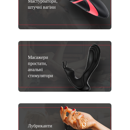
Мастурбатори,
штучні вагіни
Масажери
простати,
анальні
стимулятори
Лубриканти