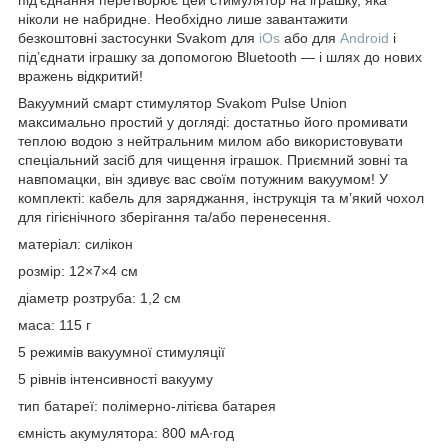
під’єднання перетворює цей стимулятор на іграшку, яка
ніколи не набридне. Необхідно лише завантажити
безкоштовні застосунки Svakom для
iOs
або для
Android
і
під’єднати іграшку за допомогою Bluetooth — і шлях до нових
вражень відкритий!
Вакуумний смарт стимулятор Svakom Pulse Union
максимально простий у догляді: достатньо його промивати
теплою водою з нейтральним милом або використовувати
спеціальний засіб для чищення іграшок. Приємний зовні та
навпомацки, він здивує вас своїм потужним вакуумом! У
комплекті: кабель для заряджання, інструкція та м’який чохол
для гігієнічного зберігання та/або перенесення.
матеріал: силікон
розмір: 12×7×4 см
діаметр розтруба: 1,2 см
маса: 115 г
5 режимів вакуумної стимуляції
5 рівнів інтенсивності вакууму
тип батареї: полімерно-літієва батарея
ємність акумулятора: 800 мА∙год