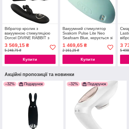
Вібратор кролик з
Вакуумний стимулятор
Смар
вакуумною стимуляцією
Svakom Pulse Lite Neo
Lasti
Dorcel DIVINE RABBIT з
Seafoam Blue, керується зі
вібр
вібрацією, 10 режимів
смартфона
кліт
3 569,15
1 469,65
3 7
₴
₴
вібрації: 3 режими вакууму
777Store.com.ua
упра
5 248,75 ₴
2 161,25 ₴
5 498
777Store.com.ua
777S
Купити
Купити
Акційні пропозиції та новинки
–32%
Подарунок
–32%
Подарунок