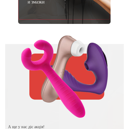
и змазки
А ще у нас діє акція!