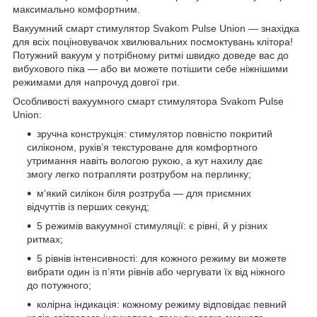
максимально комфортним.
Вакуумний смарт стимулятор Svakom Pulse Union — знахідка
для всіх поціновувачок хвилювальних посмоктувань клітора!
Потужний вакуум у потрібному ритмі швидко доведе вас до
вибухового піка — або ви можете потішити себе ніжнішими
режимами для напрочуд довгої гри.
Особливості вакуумного смарт стимулятора Svakom Pulse
Union:
зручна конструкція: стимулятор повністю покритий
силіконом, руків’я текстуроване для комфортного
утримання навіть вологою рукою, а кут нахилу дає
змогу легко потрапляти розтрубом на перлинку;
м’який силікон біля розтруба — для приємних
відчуттів із перших секунд;
5 режимів вакуумної стимуляції: є рівні, й у різних
ритмах;
5 рівнів інтенсивності: для кожного режиму ви можете
вибрати один із п’яти рівнів або чергувати їх від ніжного
до потужного;
колірна індикація: кожному режиму відповідає певний