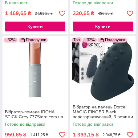
окремо 777Store.com.ua
777Store.com.ua
В наявності
Готово до відправки
1 469,65
330,65
₴
₴
2 161,25 ₴
486,25 ₴
Купити
Купити
–32%
Подарунок
Топ
–32%
Подарунок
Вібратор на палець Dorcel
Вібратор-помада IROHA
MAGIC FINGER Black
STICK Grey 777Store.com.ua
перезаряджуваний, 3 режими
роботи, із м'якого ніжного
Готово до відправки
Готово до відправки
силікону
959,65
1 393,15
₴
₴
1 411,25 ₴
2 048,75 ₴