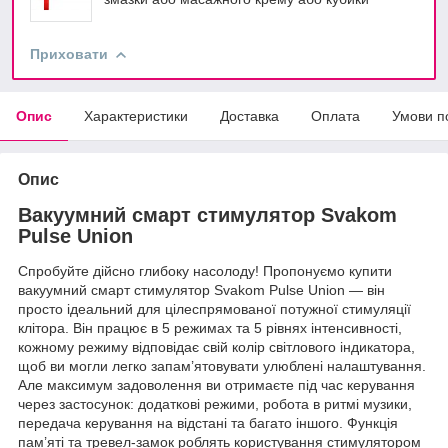
Приховати
Опис
Характеристики
Доставка
Оплата
Умови п
Опис
Вакуумний смарт стимулятор Svakom
Pulse Union
Спробуйте дійсно глибоку насолоду! Пропонуємо купити
вакуумний смарт стимулятор Svakom Pulse Union — він
просто ідеальний для цілеспрямованої потужної стимуляції
клітора. Він працює в 5 режимах та 5 рівнях інтенсивності,
кожному режиму відповідає свій колір світлового індикатора,
щоб ви могли легко запам’ятовувати улюблені налаштування.
Але максимум задоволення ви отримаєте під час керування
через застосунок: додаткові режими, робота в ритмі музики,
передача керування на відстані та багато іншого. Функція
пам’яті та тревел-замок роблять користування стимулятором