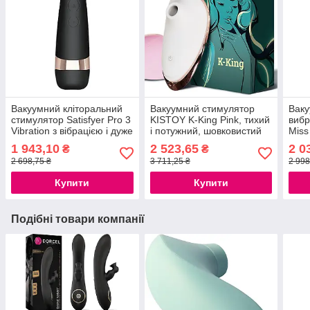
Вакуумний кліторальний
Вакуумний стимулятор
Ваку
стимулятор Satisfyer Pro 3
KISTOY K-King Pink, тихий
вибр
Vibration з вібрацією і дуже
і потужний, шовковистий
Miss
м'яким кінчиком
силікон, гарантія 12
777S
1 943,10
2 523,65
2 0
₴
₴
777Store.com.ua
місяців
2 698,75 ₴
3 711,25 ₴
2 998
Купити
Купити
Подібні товари компанії