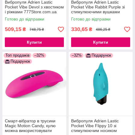
Вибропуля Adrien Lastic
Вибропуля Adrien Lastic
Pocket Vibe Devol з хвостиком
Pocket Vibe Rabbit Purple зі
і ріжками 777Store.com.ua
стимулюючими вушками
777Store.com.ua
Готово до відправки
Готово до відправки
509,15
330,65
₴
₴
748,75 ₴
486,25 ₴
Купити
Купити
Топ продажів
–32%
–32%
Подарунок
Подарунок
Смарт-вібратор в трусики
Вибропуля Adrien Lastic
Magic Motion Candy, кулю
Pocket Vibe Flippy 10 зі
можна використовувати
стимулюючим носиком