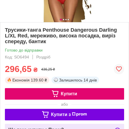
Трусики-танга Penthouse Dangerous Darling
L/XL Red, мереживо, висока посадка, виріз
спереду, бантик
Готово до відправки
Код: SO6494
Роздріб
296,65
₴
436,25 ₴
Економія
139.60 ₴
Залишилось
14 днів
Купити
або
Купити з