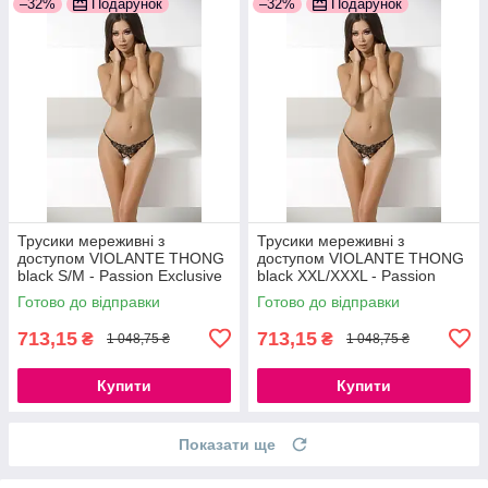
–32%
Подарунок
–32%
Подарунок
Трусики мереживні з
Трусики мереживні з
доступом VIOLANTE THONG
доступом VIOLANTE THONG
black S/M - Passion Exclusive
black XXL/XXXL - Passion
777Store.com.ua
Exclusive 777Store.com.ua
Готово до відправки
Готово до відправки
713,15
713,15
₴
₴
1 048,75 ₴
1 048,75 ₴
Купити
Купити
Показати ще