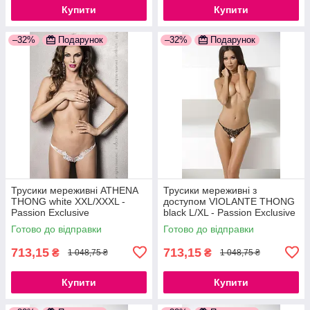
Купити
Купити
–32%
Подарунок
–32%
Подарунок
Трусики мереживні ATHENA
Трусики мереживні з
THONG white XXL/XXXL -
доступом VIOLANTE THONG
Passion Exclusive
black L/XL - Passion Exclusive
777Store.com.ua
777Store.com.ua
Готово до відправки
Готово до відправки
713,15
713,15
₴
₴
1 048,75 ₴
1 048,75 ₴
Купити
Купити