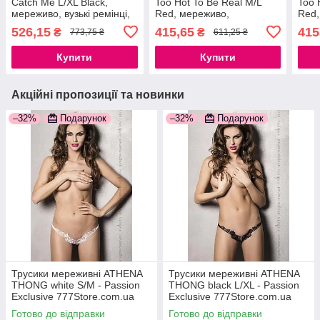
Catch Me L/XL Black,
Too Hot To Be Real M/L
Too 
мереживо, вузькі ремінці,
Red, мереживо,
Red,
вирізи на сідницях, бантик
регульована посадка
регу
526,15
415,65
415
₴
₴
773,75 ₴
611,25 ₴
777Store.com.ua
777S
Купити
Купити
Акційні пропозиції та новинки
–32%
Подарунок
–32%
Подарунок
Трусики мереживні ATHENA
Трусики мереживні ATHENA
THONG white S/M - Passion
THONG black L/XL - Passion
Exclusive 777Store.com.ua
Exclusive 777Store.com.ua
Готово до відправки
Готово до відправки