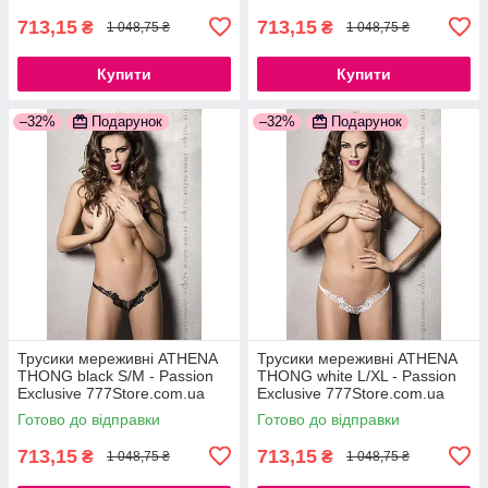
713,15
713,15
₴
₴
1 048,75 ₴
1 048,75 ₴
Купити
Купити
–32%
Подарунок
–32%
Подарунок
Трусики мереживні ATHENA
Трусики мереживні ATHENA
THONG black S/M - Passion
THONG white L/XL - Passion
Exclusive 777Store.com.ua
Exclusive 777Store.com.ua
Готово до відправки
Готово до відправки
713,15
713,15
₴
₴
1 048,75 ₴
1 048,75 ₴