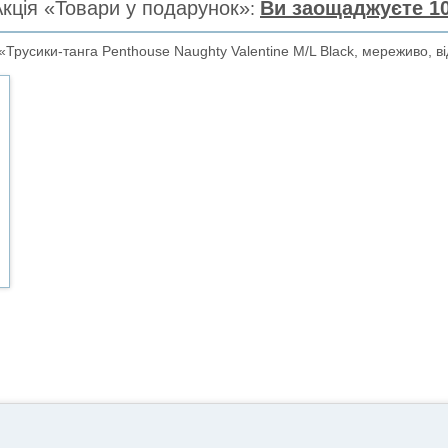
кція «Товари у подарунок»
Ви заощаджуєте 10
Трусики-танга Penthouse Naughty Valentine M/L Black, мереживо, ві