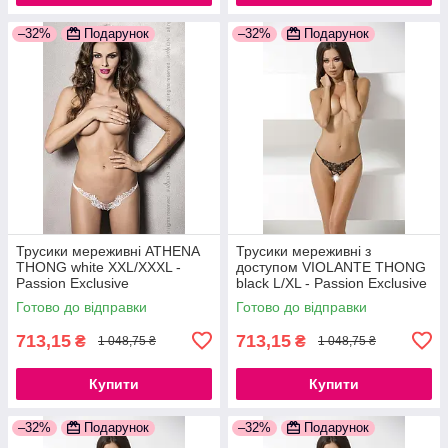
–32%
Подарунок
–32%
Подарунок
Трусики мереживні ATHENA
Трусики мереживні з
THONG white XXL/XXXL -
доступом VIOLANTE THONG
Passion Exclusive
black L/XL - Passion Exclusive
777Store.com.ua
777Store.com.ua
Готово до відправки
Готово до відправки
713,15
713,15
₴
₴
1 048,75 ₴
1 048,75 ₴
Купити
Купити
–32%
Подарунок
–32%
Подарунок