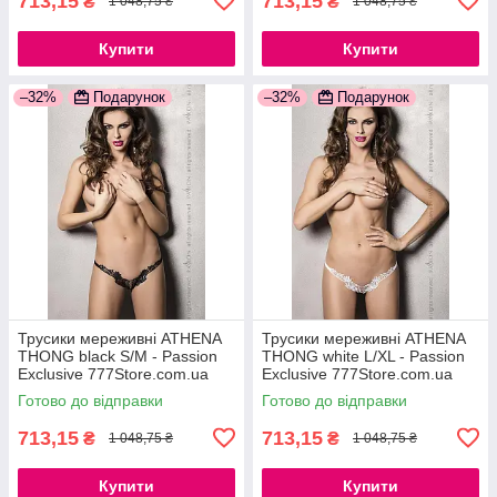
713,15
713,15
₴
₴
1 048,75 ₴
1 048,75 ₴
Купити
Купити
–32%
Подарунок
–32%
Подарунок
Трусики мереживні ATHENA
Трусики мереживні ATHENA
THONG black S/M - Passion
THONG white L/XL - Passion
Exclusive 777Store.com.ua
Exclusive 777Store.com.ua
Готово до відправки
Готово до відправки
713,15
713,15
₴
₴
1 048,75 ₴
1 048,75 ₴
Купити
Купити