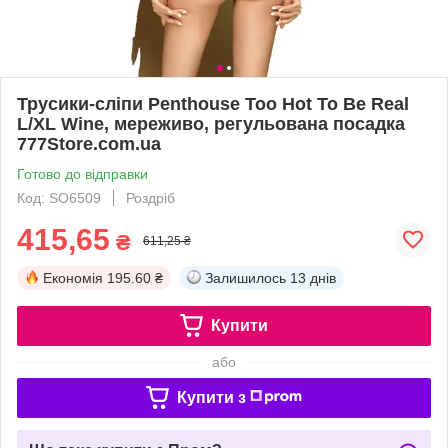
Трусики-сліпи Penthouse Too Hot To Be Real
L/XL Wine, мереживо, регульована посадка
777Store.com.ua
Готово до відправки
Код: SO6509
Роздріб
415,65
₴
611,25 ₴
Економія
195.60 ₴
Залишилось
13 днів
Купити
або
Купити з