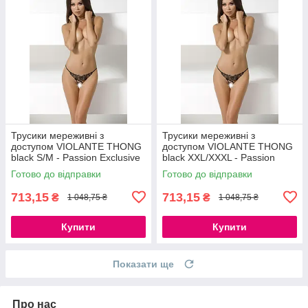
Трусики мереживні з
Трусики мереживні з
доступом VIOLANTE THONG
доступом VIOLANTE THONG
black S/M - Passion Exclusive
black XXL/XXXL - Passion
777Store.com.ua
Exclusive 777Store.com.ua
Готово до відправки
Готово до відправки
713,15
713,15
₴
₴
1 048,75 ₴
1 048,75 ₴
Купити
Купити
Показати ще
Про нас