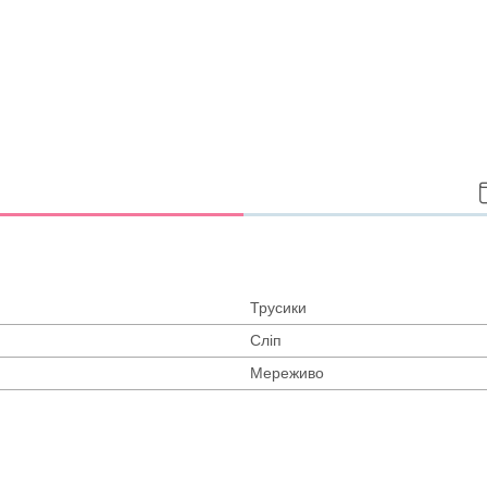
Трусики
Сліп
Мереживо