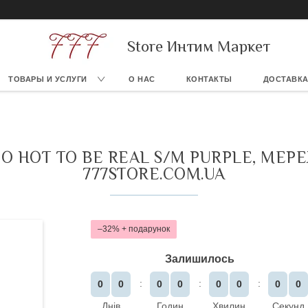
Store Интим Маркет
ТОВАРЫ И УСЛУГИ
О НАС
КОНТАКТЫ
ДОСТАВКА
O HOT TO BE REAL S/M PURPLE, МЕ
777STORE.COM.UA
–32%
Залишилось
0
0
0
0
0
0
0
0
Днів
Годин
Хвилин
Секунд