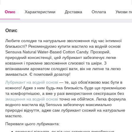
Опис
Характеристики
Доставка
Оплата
Умови п
Опис
Любите солодке та натуральне зволоження під час інтимної
близькості? Рекомендуємо купити мастило на водній основі
Sensuva Natural Water-Based Cotton Candy. Прозорий,
природний консистенції, цей лубрикант забезпечує легке
ковзання і приємне зволоження слизової та шкіри. З
впізнаваним ароматом солодкої вати, він не липне та легко
змивається. Є помповий дозатор!
Лубрикант на водній основі
— те, що обов'язково має бути в
кожного! Адже з ним будь-яка близькість буде ще приємнішою
та комфортнішою, а вже у разі використання сексіграшок без
змащення на водній основі
точно не обійтися. Легка формула
водного мастила від Sensuva забезпечує максимально
природні відчуття, адже сам лубрикант схожий на натуральне
мастило.
Переваги цього лубриканта:
природні відчуття, як під час активного вироблення