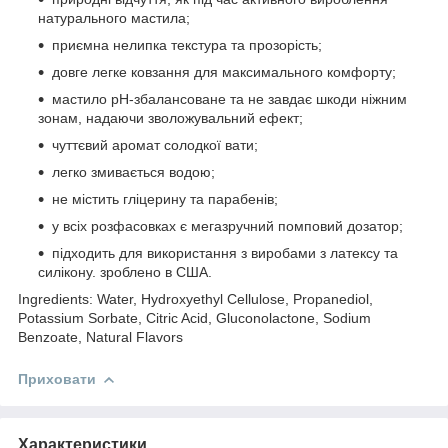
натурального мастила;
приємна нелипка текстура та прозорість;
довге легке ковзання для максимального комфорту;
мастило pH-збалансоване та не завдає шкоди ніжним
зонам, надаючи зволожувальний ефект;
чуттєвий аромат солодкої вати;
легко змивається водою;
не містить гліцерину та парабенів;
у всіх розфасовках є мегазручний помповий дозатор;
підходить для використання з виробами з латексу та
силікону. зроблено в США.
Ingredients: Water, Hydroxyethyl Cellulose, Propanediol,
Potassium Sorbate, Citric Acid, Gluconolactone, Sodium
Benzoate, Natural Flavors
Приховати
Характеристики