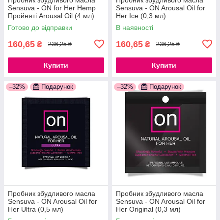
Sensuva - ON for Her Hemp
Sensuva - ON Arousal Oil for
Пройняті Arousal Oil (4 мл)
Her Ice (0,3 мл)
777Store.com.ua
777Store.com.ua
Готово до відправки
В наявності
160,65
160,65
₴
₴
236,25 ₴
236,25 ₴
Купити
Купити
–32%
Подарунок
–32%
Подарунок
Пробник збудливого масла
Пробник збудливого масла
Sensuva - ON Arousal Oil for
Sensuva - ON Arousal Oil for
Her Ultra (0,5 мл)
Her Original (0,3 мл)
777Store.com.ua
777Store.com.ua