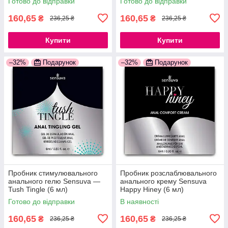
Готово до відправки
Готово до відправки
160,65
160,65
₴
₴
236,25 ₴
236,25 ₴
Купити
Купити
–32%
Подарунок
–32%
Подарунок
Пробник стимулювального
Пробник розслаблювального
анального гелю Sensuva —
анального крему Sensuva
Tush Tingle (6 мл)
Happy Hiney (6 мл)
Готово до відправки
В наявності
160,65
160,65
₴
₴
236,25 ₴
236,25 ₴