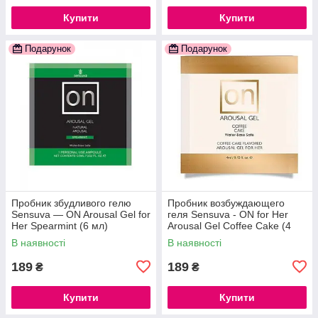
Купити
Купити
Подарунок
Подарунок
Пробник збудливого гелю
Пробник возбуждающего
Sensuva — ON Arousal Gel for
геля Sensuva - ON for Her
Her Spearmint (6 мл)
Arousal Gel Coffee Cake (4
777Store.com.ua
мл) 777Store.com.ua
В наявності
В наявності
189
189
₴
₴
Купити
Купити