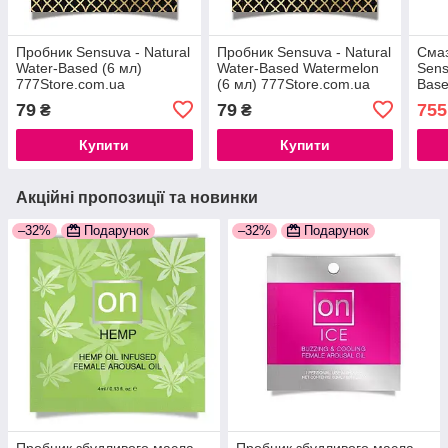
Пробник Sensuva - Natural
Пробник Sensuva - Natural
Смаз
Water-Based (6 мл)
Water-Based Watermelon
Sens
777Store.com.ua
(6 мл) 777Store.com.ua
Base
(125
79
79
755
₴
₴
пар
777S
Купити
Купити
Акційні пропозиції та новинки
–32%
Подарунок
–32%
Подарунок
Пробник збудливого масла
Пробник збудливого масла