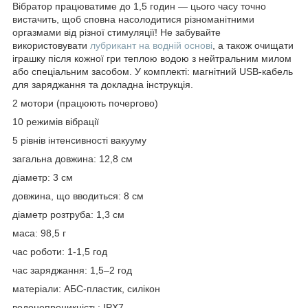
Вібратор працюватиме до 1,5 годин — цього часу точно
вистачить, щоб сповна насолодитися різноманітними
оргазмами від різної стимуляції! Не забувайте
використовувати
лубрикант на водній основі
, а також очищати
іграшку після кожної гри теплою водою з нейтральним милом
або спеціальним засобом. У комплекті: магнітний USB-кабель
для заряджання та докладна інструкція.
2 мотори (працюють почергово)
10 режимів вібрації
5 рівнів інтенсивності вакууму
загальна довжина: 12,8 см
діаметр: 3 см
довжина, що вводиться: 8 см
діаметр розтруба: 1,3 см
маса: 98,5 г
час роботи: 1-1,5 год
час заряджання: 1,5–2 год
матеріали: АБС-пластик, силікон
водонепроникність: IPX7