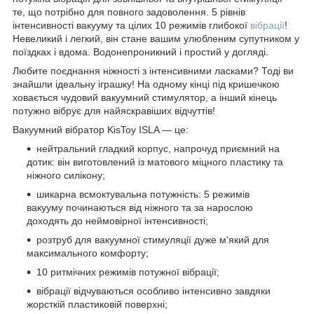
те, що потрібно для повного задоволення. 5 рівнів
інтенсивності вакууму та цілих 10 режимів глибокої
вібрації
!
Невеликий і легкий, він стане вашим улюбленим супутником у
поїздках і вдома. Водонепроникний і простий у догляді.
Любите поєднання ніжності з інтенсивними ласками? Тоді ви
знайшли ідеальну іграшку! На одному кінці під кришечкою
ховається чудовий вакуумний стимулятор, а інший кінець
потужно вібрує для найяскравіших відчуттів!
Вакуумний вібратор KisToy ISLA — це:
нейтральний гладкий корпус, напрочуд приємний на
дотик: він виготовлений із матового міцного пластику та
ніжного силікону;
шикарна всмоктувальна потужність: 5 режимів
вакууму починаються від ніжного та за нарослою
доходять до неймовірної інтенсивності;
розтруб для вакуумної стимуляції дуже м'який для
максимального комфорту;
10 ритмічних режимів потужної вібрації;
вібрації відчуваються особливо інтенсивно завдяки
жорсткій пластиковій поверхні;