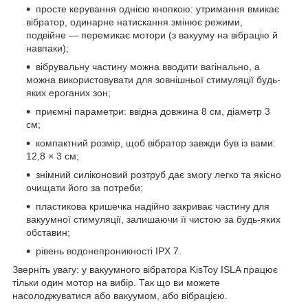
просте керування однією кнопкою: утримання вмикає
вібратор, одинарне натискання змінює режими,
подвійне — перемикає мотори (з вакууму на вібрацію й
навпаки);
вібрувальну частину можна вводити вагінально, а
можна використовувати для зовнішньої стимуляції будь-
яких ероганих зон;
приємні параметри: ввідна довжина 8 см, діаметр 3
см;
компактний розмір, щоб вібратор завжди був із вами:
12,8 × 3 см;
знімний силіконовий розтруб дає змогу легко та якісно
очищати його за потреби;
пластикова кришечка надійно закриває частину для
вакуумної стимуляції, залишаючи її чистою за будь-яких
обставин;
рівень водонепроникності IPX 7.
Зверніть увагу: у вакуумного вібратора KisToy ISLA працює
тільки один мотор на вибір. Так що ви можете
насолоджуватися або вакуумом, або вібрацією.