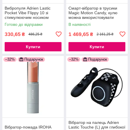
Вибропуля Adrien Lastic
Смарт-вібратор в трусики
Pocket Vibe Flippy 10 зі
Magic Motion Candy, кулю
стимулюючим носиком
можна використовувати
777Store.com.ua
окремо 777Store.com.ua
Готово до відправки
В наявності
330,65
1 469,65
₴
₴
486,25 ₴
2 161,25 ₴
Купити
Купити
–32%
Подарунок
–32%
Подарунок
Вібратор на палець Adrien
Вібратор-помада IROHA
Lastic Touche (L) для глибокої