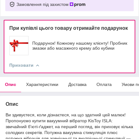
Замовлення під захистом
При купівлі цього товару отримайте подарунок
Подарунок! Кожному нашому клієнту! Пробник
змазки або масажного крему або кубики
Приховати
Опис
Характеристики
Доставка
Оплата
Умови п
Опис
Ви здивуєтеся, коли дізнаєтеся, на що здатний цей малюк!
Пропонуємо купити вакуумний вібратор KisToy ISLA:
звичайний б'юті-ґаджет, на перший погляд, він приховує кілька
солодких секретів. Потужна вакуумна стимуляція плюс
потужна вібрація для зовнішньої та внутрішньої стимуляції —