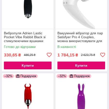
Вибропуля Adrien Lastic
Вакуумний вібратор для пар
Pocket Vibe Rabbit Black зі
Satisfyer Pro 4 Couples,
стимулюючими вушками
можна використовувати для
777Store.com.ua
сексу у парі 777Store.com.ua
Готово до відправки
В наявності
330,65
1 784,15
₴
₴
486,25 ₴
2 623,75 ₴
Купити
Купити
–32%
Подарунок
–32%
Подарунок