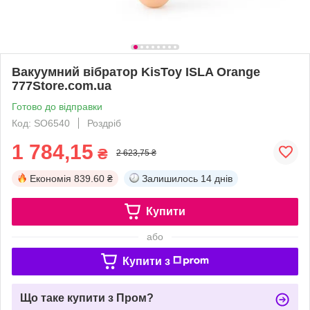
Вакуумний вібратор KisToy ISLA Orange
777Store.com.ua
Готово до відправки
Код: SO6540
Роздріб
1 784,15
₴
2 623,75 ₴
Економія
839.60 ₴
Залишилось
14 днів
Купити
або
Купити з
Що таке купити з Пром?