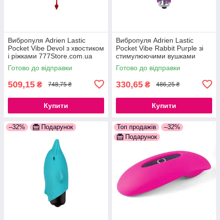
Вибропуля Adrien Lastic
Вибропуля Adrien Lastic
Pocket Vibe Devol з хвостиком
Pocket Vibe Rabbit Purple зі
і ріжками 777Store.com.ua
стимулюючими вушками
777Store.com.ua
Готово до відправки
Готово до відправки
509,15
330,65
₴
₴
748,75 ₴
486,25 ₴
Купити
Купити
–32%
Подарунок
Топ продажів
–32%
Подарунок