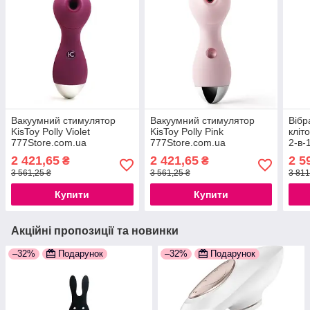
Вакуумний стимулятор
Вакуумний стимулятор
Вібр
KisToy Polly Violet
KisToy Polly Pink
кліт
777Store.com.ua
777Store.com.ua
2-в-
оно
2 421,65
2 421,65
2 5
₴
₴
777S
3 561,25 ₴
3 561,25 ₴
3 811
Купити
Купити
Акційні пропозиції та новинки
–32%
Подарунок
–32%
Подарунок