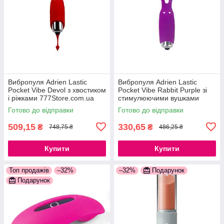
Вибропуля Adrien Lastic
Вибропуля Adrien Lastic
Pocket Vibe Devol з хвостиком
Pocket Vibe Rabbit Purple зі
і ріжками 777Store.com.ua
стимулюючими вушками
777Store.com.ua
Готово до відправки
Готово до відправки
509,15
330,65
₴
₴
748,75 ₴
486,25 ₴
Купити
Купити
Топ продажів
–32%
–32%
Подарунок
Подарунок