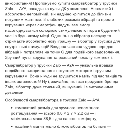
використання! Пропонуємо купити смартвібратор у трусики
Zalo — AYA, насадка та пульт ДК у комплекті. Невеликий і
абсолютно непомітний, він надійно кріпиться до білизни
потужним магнітом. 8 глибоких режимів вібрації та просте
керування через смартфон дадуть вам змогу
насолоджуватися солодкою стимуляцією клітора в будь-який
час і в будь-якому місці. Одягніть на вібратор насадку та
отримаєте абсолютно нову іграшку — вібратор у трусики для
внутрішньої стимуляції! Введена частина чудово передає
вібрації й потрапляє на точку G для подвійного задоволення.
Зручний пульт керування та розкішний чохол у комплекті.
Смартвібратор у трусики Zalo — AYA — унікальна іграшка
подвійного використання з потужним мотором і зручним
керуванням. Вона нікуди не зрушиться навіть під час танців та
інших активностей! Ну і, звичайно, як і вся продукція бренда
Zalo, вібратор дуже стильний, вишуканий і з витонченими
деталями.
Особливості смартвібратора в трусики Zalo — AYA:
компактний розмір для зручного непомітного
розташування — всього 8,8 × 2,7 × 2,2 см — і
мінімальна маса 38,5 г для вашого комфорту;
надійний магніт міцно фіксує вібратор на білизні —