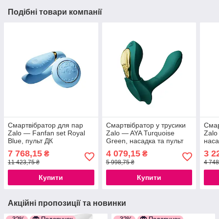
Подібні товари компанії
Смартвібратор для пар
Смартвібратор у трусики
Смар
Zalo — Fanfan set Royal
Zalo — AYA Turquoise
Zalo
Blue, пульт ДК
Green, насадка та пульт
наса
777Store.com.ua
ДК 777Store.com.ua
777S
7 768,15
4 079,15
3 2
₴
₴
11 423,75 ₴
5 998,75 ₴
4 748
Купити
Купити
Акційні пропозиції та новинки