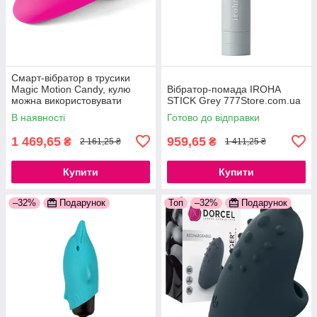
Смарт-вібратор в трусики
Magic Motion Candy, кулю
Вібратор-помада IROHA
можна використовувати
STICK Grey 777Store.com.ua
окремо 777Store.com.ua
В наявності
Готово до відправки
1 469,65
959,65
₴
₴
2 161,25 ₴
1 411,25 ₴
Купити
Купити
–32%
Подарунок
Топ
–32%
Подарунок