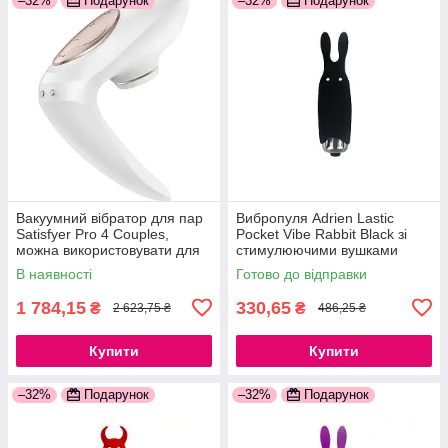
–32%
Подарунок
–32%
Подарунок
Вакуумний вібратор для пар
Вибропуля Adrien Lastic
Satisfyer Pro 4 Couples,
Pocket Vibe Rabbit Black зі
можна використовувати для
стимулюючими вушками
сексу у парі 777Store.com.ua
777Store.com.ua
В наявності
Готово до відправки
1 784,15
330,65
₴
₴
2 623,75 ₴
486,25 ₴
Купити
Купити
–32%
Подарунок
–32%
Подарунок