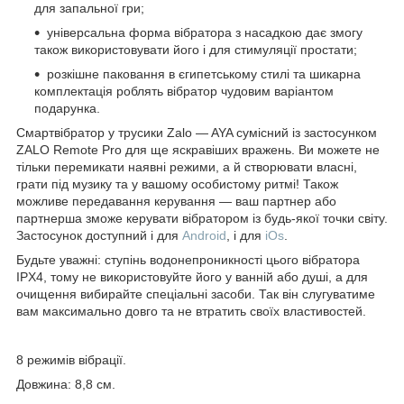
для запальної гри;
універсальна форма вібратора з насадкою дає змогу
також використовувати його і для стимуляції простати;
розкішне паковання в єгипетському стилі та шикарна
комплектація роблять вібратор чудовим варіантом
подарунка.
Смартвібратор у трусики Zalo — AYA сумісний із застосунком
ZALO Remote Pro для ще яскравіших вражень. Ви можете не
тільки перемикати наявні режими, а й створювати власні,
грати під музику та у вашому особистому ритмі! Також
можливе передавання керування — ваш партнер або
партнерша зможе керувати вібратором із будь-якої точки світу.
Застосунок доступний і для
Android
, і для
iOs
.
Будьте уважні: ступінь водонепроникності цього вібратора
IPX4, тому не використовуйте його у ванній або душі, а для
очищення вибирайте спеціальні засоби. Так він слугуватиме
вам максимально довго та не втратить своїх властивостей.
8 режимів вібрації.
Довжина: 8,8 см.