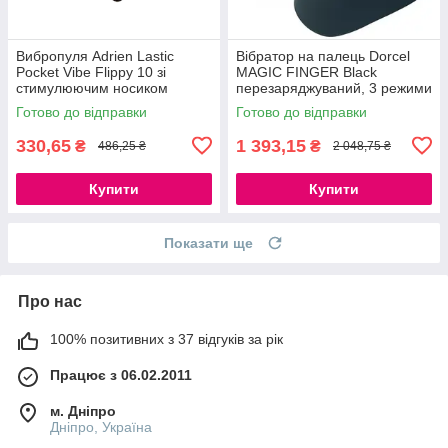
Вибропуля Adrien Lastic
Вібратор на палець Dorcel
Pocket Vibe Flippy 10 зі
MAGIC FINGER Black
стимулюючим носиком
перезаряджуваний, 3 режими
777Store.com.ua
роботи, із м'якого ніжного
Готово до відправки
Готово до відправки
силікону
330,65
1 393,15
₴
₴
486,25 ₴
2 048,75 ₴
Купити
Купити
Показати ще
Про нас
100% позитивних з 37 відгуків за рік
Працює з 06.02.2011
м. Дніпро
Дніпро, Україна