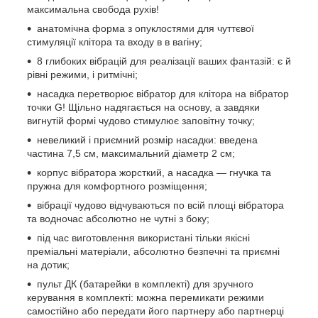
максимальна свобода рухів!
анатомічна форма з опуклостями для чуттєвої
стимуляції клітора та входу в в вагіну;
8 глибоких вібрацій для реалізації ваших фантазій: є й
рівні режими, і ритмічні;
насадка перетворює вібратор для клітора на вібратор
точки G! Щільно надягається на основу, а завдяки
вигнутій формі чудово стимулює заповітну точку;
невеликий і приємний розмір насадки: введена
частина 7,5 см, максимальний діаметр 2 см;
корпус вібратора жорсткий, а насадка — гнучка та
пружна для комфортного розміщення;
вібрації чудово відчуваються по всій площі вібратора
та водночас абсолютно не чутні з боку;
під час виготовлення використані тільки якісні
преміальні матеріали, абсолютно безпечні та приємні
на дотик;
пульт ДК (батарейки в комплекті) для зручного
керування в комплекті: можна перемикати режими
самостійно або передати його партнеру або партнерці