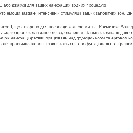
душ або джакузі для ваших найкращих водних процедур!
ектр емоцій завдяки інтенсивній стимуляції ваших заповітних зон. 
кості, що створена для насолоди кожною миттю. Косметика Shunga
у серію іграшок для жіночого задоволення. Власник компанії давно мр
ад рік найкращі фахівці працювали над функціоналом та ергономіко
 вони практично ідеальні зовні, тактильно та функціонально. Іграшки 