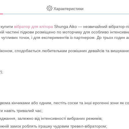
Характеристики
с купити
вібратор для клітора
Shunga Aiko — незвичайний вібратор-під
жній частині підкови розміщено по моторчику для особливо інтенсив
их чутливих точок, і для експериментів із партнером. До трьох годи
коном, сподобається любителькам розкішних девайсів та вишуканих з
);
вома кінчиками або одним, пестіть соски та інші ерогенні зони як со
и навіть тривалий час;
ряджання, залежно від інтенсивності вибраних режимів;
рожній замок роблять іграшку чудовим тревел-вібратором;