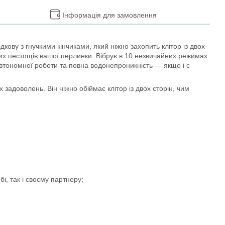
Інформація для замовлення
кову з гнучкими кінчиками, який ніжно захопить клітор із двох
них пестощів вашої перлинки. Вібрує в 10 незвичайних режимах
н автономної роботи та повна водонепроникність — якщо і є
адоволень. Він ніжно обіймає клітор із двох сторін, чим
бі, так і своєму партнеру;