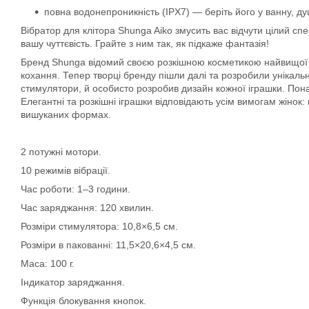
повна водонепроникність (IPX7) — беріть його у ванну, 
Вібратор для клітора Shunga Aiko змусить вас відчути цілий сп
вашу чуттєвість. Грайте з ним так, як підкаже фантазія!
Бренд Shunga відомий своєю розкішною косметикою найвищої я
кохання. Тепер творці бренду пішли далі та розробили унікальн
стимулятори, й особисто розробив дизайн кожної іграшки. Пон
Елегантні та розкішні іграшки відповідають усім вимогам жінок:
вишуканих формах.
2 потужні мотори.
10 режимів вібрації.
Час роботи: 1–3 години.
Час заряджання: 120 хвилин.
Розміри стимулятора: 10,8×6,5 см.
Розміри в пакованні: 11,5×20,6×4,5 см.
Маса: 100 г.
Індикатор заряджання.
Функція блокування кнопок.