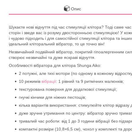
Опис
Шукаєте нові відчуття під час стимуляції клітора? Тоді саме ча
сторін і зведе вас із розуму двосторонньою стимуляцією! У ко
і чудово підходить і для самостійної стимуляції клітора та інш
ідеальний кліторальний вібратор, то це точно він!
Незвичайний подвійний вібратор, покритий гіпоалергенним силі
створює незвичайні та дуже яскраві відчуття.
Особливості вібратора для клітора Shunga Aiko:
2 потужні, але тихі мотори (по одному в кожному відростку
10 режимів
вібрації
: 1 рівний та 9 ритмічних малюнків;
текстурована поверхня для додаткової стимуляції;
гнучкі кінчики для ніжних пестощів;
кілька варіантів використання: стимулюйте клітор відразу д
дуже зручне утримання по центру: вібратор зручно тримат
тривалий час роботи: від 1 до 3 години вібрації без підза
компактні розміри (10,8×6,5 см), чохол у комплекті та до