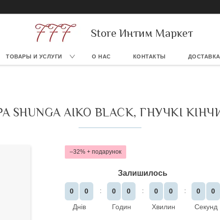
Store Интим Маркет
ТОВАРЫ И УСЛУГИ
О НАС
КОНТАКТЫ
ДОСТАВКА
РА SHUNGA AIKO BLACK, ГНУЧКІ КІНЧ
–32%
Залишилось
0
0
0
0
0
0
0
0
Днів
Годин
Хвилин
Секунд