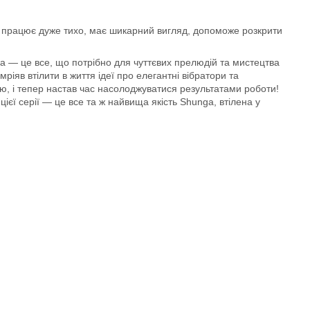
Він працює дуже тихо, має шикарний вигляд, допоможе розкрити
 — це все, що потрібно для чуттєвих прелюдій та мистецтва
іяв втілити в життя ідеї про елегантні вібратори та
ю, і тепер настав час насолоджуватися результатами роботи!
цієї серії — це все та ж найвища якість Shunga, втілена у