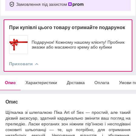
Замовлення під захистом
При купівлі цього товару отримайте подарунок
Подарунок! Кожному нашому клієнту! Пробник
змазки або масажного крему або кубики
Приховати
Опис
Характеристики
Доставка
Оплата
Умови п
Опис
Щіткалка зі шлепалкою Піка Art of Sex — простий, але такий
дієвий аксесуар, здатний кардинально змінити ваш погляд на
прелюдію. Ласки ероганих зон ніжним пір'їнкою і несподівані
соковиті шльопанці — те, що потрібно, для отримання
незабутніх емоцій. Чергування відчуттів і збудження,