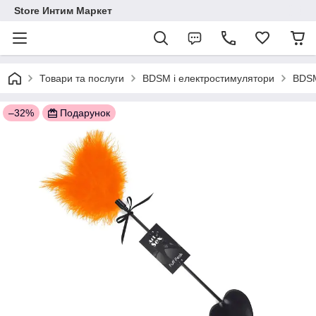
Store Интим Маркет
Товари та послуги
BDSM і електростимулятори
BDSM
–32%
Подарунок