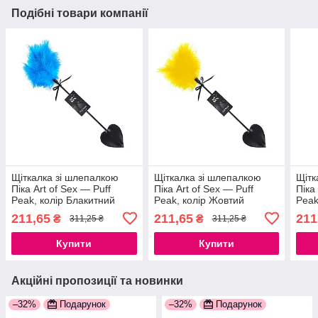
Подібні товари компанії
Щіткалка зі шлепалкою
Щіткалка зі шлепалкою
Щітк
Піка Art of Sex — Puff
Піка Art of Sex — Puff
Піка
Peak, колір Блакитний
Peak, колір Жовтий
Peak
777Store.com.ua
777Store.com.ua
777S
211,65
211,65
211
₴
₴
311,25 ₴
311,25 ₴
Купити
Купити
Акційні пропозиції та новинки
–32%
Подарунок
–32%
Подарунок