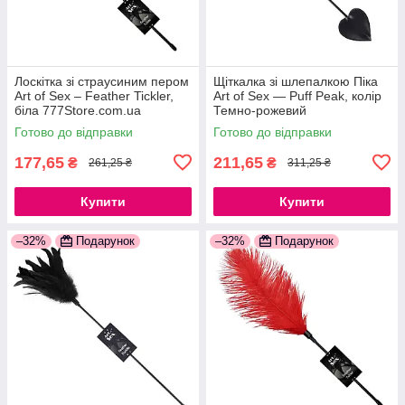
Лоскітка зі страусиним пером
Щіткалка зі шлепалкою Піка
Art of Sex – Feather Tickler,
Art of Sex — Puff Peak, колір
біла 777Store.com.ua
Темно-рожевий
777Store.com.ua
Готово до відправки
Готово до відправки
177,65
211,65
₴
₴
261,25 ₴
311,25 ₴
Купити
Купити
–32%
Подарунок
–32%
Подарунок