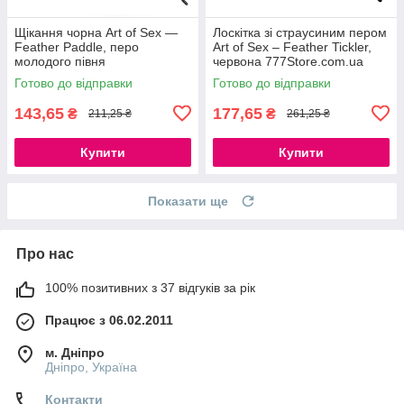
Щікання чорна Art of Sex —
Лоскітка зі страусиним пером
Feather Paddle, перо
Art of Sex – Feather Tickler,
молодого півня
червона 777Store.com.ua
777Store.com.ua
Готово до відправки
Готово до відправки
143,65
177,65
₴
₴
211,25 ₴
261,25 ₴
Купити
Купити
Показати ще
Про нас
100% позитивних з 37 відгуків за рік
Працює з 06.02.2011
м. Дніпро
Дніпро, Україна
Контакти