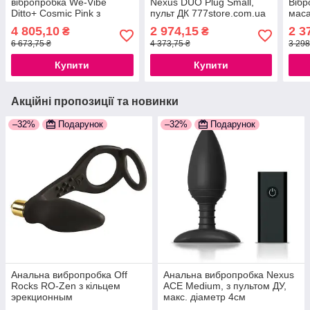
вібропробка We-Vibe
Nexus DUO Plug Small,
Вібр
Ditto+ Cosmic Pink з
пульт ДК 777store.com.ua
маса
пультом ДК
Plug
4 805,10
2 974,15
2 3
₴
₴
777S
6 673,75 ₴
4 373,75 ₴
3 298
Купити
Купити
Акційні пропозиції та новинки
–32%
Подарунок
–32%
Подарунок
Анальна вибропробка Off
Анальна вибропробка Nexus
Rocks RO-Zen з кільцем
ACE Medium, з пультом ДУ,
эрекционным
макс. діаметр 4см
777Store.com.ua
777Store.com.ua