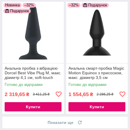
Новинка
–32%
–32%
Подарунок
Подарунок
Анальна пробка з вібрацією
Анальна смарт-пробка Magic
Dorcel Best Vibe Plug M, макс.
Motion Equinox з присоском,
діаметр 4,1 см, soft-touch
макс. діаметр 3,5 см
силікон 777Store.com.ua
777Store.com.ua
Готово до відправки
Готово до відправки
2 319,65
1 554,65
₴
₴
3 411,25 ₴
2 286,25 ₴
Купити
Купити
Показати ще