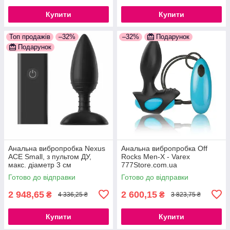
Купити
Купити
Топ продажів
–32%
–32%
Подарунок
Подарунок
Анальна вибропробка Nexus
Анальна вибропробка Off
ACE Small, з пультом ДУ,
Rocks Men-X - Varex
макс. діаметр 3 см
777Store.com.ua
777Store.com.ua
Готово до відправки
Готово до відправки
2 948,65
2 600,15
₴
₴
4 336,25 ₴
3 823,75 ₴
Купити
Купити