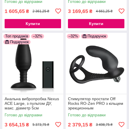
Готово до відправки
Готово до відправки
1 605,65
3 169,65
₴
₴
2 361,25 ₴
4 661,25 ₴
Купити
Купити
Топ продажів
–32%
–32%
Подарунок
Подарунок
Анальна вибропробка Nexus
Стимулятор простати Off
ACE Large, з пультом ДУ,
Rocks RO-Zen PRO з кільцем
макс. діаметр 5см
эрекционным
777Store.com.ua
777Store.com.ua
Готово до відправки
Готово до відправки
3 654,15
2 379,15
₴
₴
5 373,75 ₴
3 498,75 ₴