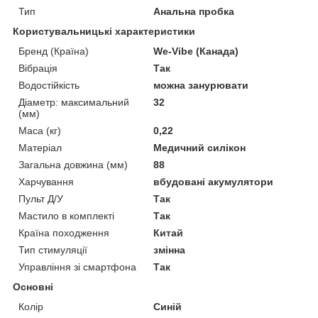
Тип
Анальна пробка
Користувальницькі характеристики
Бренд (Країна)
We-Vibe (Канада)
Вібрація
Так
Водостійкість
можна занурювати
Діаметр: максимальний
32
(мм)
Маса (кг)
0,22
Матеріал
Медичний силікон
Загальна довжина (мм)
88
Харчування
вбудовані акумулятори
Пульт Д/У
Так
Мастило в комплекті
Так
Країна походження
Китай
Тип стимуляції
змінна
Управління зі смартфона
Так
Основні
Колір
Синій