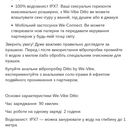
100% водозахист IPX7. Ваші сексуальні горизонти
максимально розширені, з We-Vibe Ditto ви можете
влаштувати секс-ігуру у ванній, під душем або в джакузі.
Мобільний застосунок We-Connect. Ви можете
створювати нові патерни та передавати керування
партнером у будь-якій точці світу.
Зверніть увагу! Дуже важливо правильно доглядати за
іграшкою. Перед і після використання вібропробки промийте
її водою з милом і/або обробіть спеціальним очисником для
іграшок.
Купуйте анальне вібропробку Ditto by We-Vibe,
експериментуйте з анальними соло-іграми й ефектом
подвійного проникнення з партнером.
Основні характеристики We-Vibe Ditto:
Час заряджання: 90 хвилин.
Час роботи на одному заряді: 2 години.
Водозахист: IPX7 — можна занурювати у воду на глибину до 1
метра.