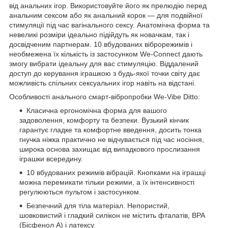
від анальних ігор. Використовуйте його як прелюдію перед
анальним сексом або як анальний корок — для подвійної
стимуляції під час вагінального сексу. Анатомічна форма та
невеликі розміри ідеально підійдуть як новачкам, так і
досвідченим партнерам. 10 вбудованих віброрежимів і
необмежена їх кількість із застосунком We-Connect дають
змогу вибрати ідеальну для вас стимуляцію. Віддалений
доступ до керування іграшкою з будь-якої точки світу дає
можливість спільних сексуальних ігор навіть на відстані.
Особливості анального смарт-вібропробки We-Vibe Ditto:
Класична ергономічна форма для вашого
задоволення, комфорту та безпеки. Вузький кінчик
гарантує гладке та комфортне введення, досить тонка
гнучка ніжка практично не відчувається під час носіння,
широка основа захищає від випадкового прослизання
іграшки всередину.
10 вбудованих режимів вібрацій. Кнопками на іграшці
можна перемикати тільки режими, а їх інтенсивності
регулюються пультом і застосунком.
Безпечний для тіла матеріал. Непористий,
шовковистий і гладкий силікон не містить фталатів, BPA
(Бісфенол А) і латексу.