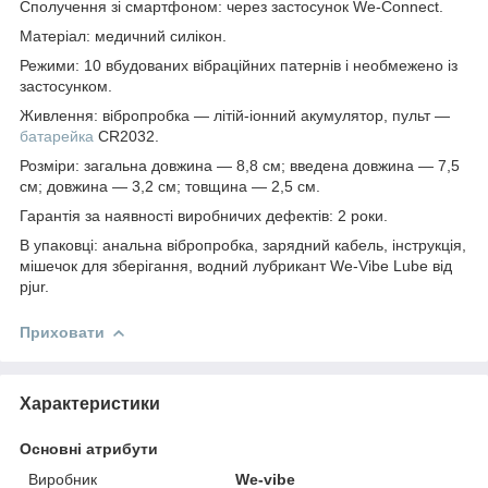
Сполучення зі смартфоном: через застосунок We-Connect.
Матеріал: медичний силікон.
Режими: 10 вбудованих вібраційних патернів і необмежено із
застосунком.
Живлення: вібропробка — літій-іонний акумулятор, пульт —
батарейка
CR2032.
Розміри: загальна довжина — 8,8 см; введена довжина — 7,5
см; довжина — 3,2 см; товщина — 2,5 см.
Гарантія за наявності виробничих дефектів: 2 роки.
В упаковці: анальна вібропробка, зарядний кабель, інструкція,
мішечок для зберігання, водний лубрикант We-Vibe Lube від
pjur.
Приховати
Характеристики
Основні атрибути
Виробник
We-vibe