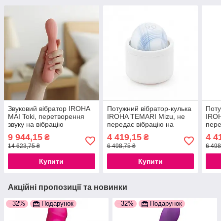
Звуковий вібратор IROHA
Потужний вібратор-кулька
Поту
MAI Toki, перетворення
IROHA TEMARI Mizu, не
IROH
звуку на вібрацію
передає вібрацію на
пере
777Store.com.ua
футляр 777Store.com.ua
футл
9 944,15
4 419,15
4 4
₴
₴
14 623,75 ₴
6 498,75 ₴
6 498
Купити
Купити
Акційні пропозиції та новинки
–32%
Подарунок
–32%
Подарунок