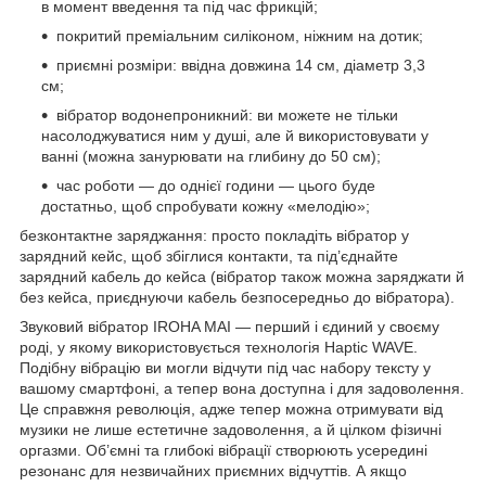
в момент введення та під час фрикцій;
покритий преміальним силіконом, ніжним на дотик;
приємні розміри: ввідна довжина 14 см, діаметр 3,3
см;
вібратор водонепроникний: ви можете не тільки
насолоджуватися ним у душі, але й використовувати у
ванні (можна занурювати на глибину до 50 см);
час роботи — до однієї години — цього буде
достатньо, щоб спробувати кожну «мелодію»;
безконтактне заряджання: просто покладіть вібратор у
зарядний кейс, щоб збіглися контакти, та під’єднайте
зарядний кабель до кейса (вібратор також можна заряджати й
без кейса, приєднуючи кабель безпосередньо до вібратора).
Звуковий вібратор IROHA MAI — перший і єдиний у своєму
роді, у якому використовується технологія Haptic WAVE.
Подібну вібрацію ви могли відчути під час набору тексту у
вашому смартфоні, а тепер вона доступна і для задоволення.
Це справжня революція, адже тепер можна отримувати від
музики не лише естетичне задоволення, а й цілком фізичні
оргазми. Об’ємні та глибокі вібрації створюють усередині
резонанс для незвичайних приємних відчуттів. А якщо