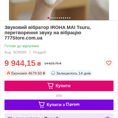
Звуковий вібратор IROHA MAI Tsuru,
перетворення звуку на вібрацію
777Store.com.ua
Готово до відправки
Код: SO8065
Роздріб
9 944,15
₴
14 623,75 ₴
Економія
4679.60 ₴
Залишилось
14 днів
Купити
або
Купити з