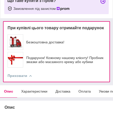
Що таке купити з Пром?
Замовлення під захистом
При купівлі цього товару отримайте подарунок
Безкоштовна доставка!
Подарунок! Кожному нашому клієнту! Пробник
змазки або масажного крему або кубики
Приховати
Опис
Характеристики
Доставка
Оплата
Умови п
Опис