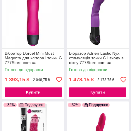
Вібратор Dorcel Mini Must
Вібратор Adrien Lastic Nyx,
Magenta для клітора і точки G
стимуляція точки G і входу в
777Store.com.ua
піхву 777Store.com.ua
Готово до відправки
Готово до відправки
1 393,15
1 478,15
₴
₴
2 048,75 ₴
2 173,75 ₴
Купити
Купити
–32%
Подарунок
–32%
Подарунок