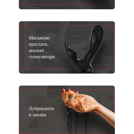
Масажери
простати,
анальні
стимулятори
Лубриканти
и змазки