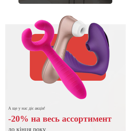
А ще у нас діє акція!
-20% на весь ассортимент
до кінця року