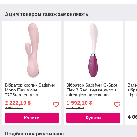
З цим товаром також замовляють
Вібратор кролик Satisfyer
Вібратор Satisfyer G-Spot
Вагі
Mono Flex Violet
Flex 3 Red, гнучке дуло з
вібр
777Store.com.ua
фіксацією положення
Ligh
777Store.com.ua
2 222,10
1 592,10
₴
₴
3 086,25 ₴
2 211,25 ₴
4 0
Купити
Купити
Подібні товари компанії