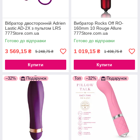
Вібратор двосторонній Adrien
Вибратор Rocks Off RO-
Lastic AD-2X з пультом LRS
160mm 10 Rouge Allure
777Store.com.ua
777Store.com.ua
Готово до відправки
Готово до відправки
3 569,15
1 019,15
₴
₴
5 248,75 ₴
1 498,75 ₴
Купити
Купити
–32%
Подарунок
Топ
–32%
Подарунок