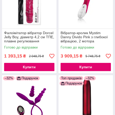
Фалоімітатор вібратор Dorcel
Вібратор-кролик Mystim
Jelly Boy, діаметр 4,2 см ТПЕ,
Danny Divido Pink з глибокої
плавне регулювання
вібрацією, 2 мотора
потужності вібрації
777Store.com.ua
Готово до відправки
Готово до відправки
777Store.com.ua
1 393,15
3 909,15
₴
₴
2 048,75 ₴
5 748,75 ₴
Купити
Купити
–32%
Подарунок
Топ продажів
–32%
Подарунок