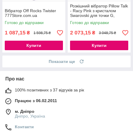
Розкішний вібратор Pillow Talk
Вібратор Off Rocks Twister
- Racy Pink з кристалом
777Store.com.ua
Swarovski для точки G,
подарункове паковання,
Готово до відправки
Готово до відправки
USB-кабель в комплекті
1 087,15
2 073,15
₴
₴
1 598,75 ₴
3 048,75 ₴
Купити
Купити
Показати ще
Про нас
100% позитивних з 37 відгуків за рік
Працює з 06.02.2011
м. Дніпро
Дніпро, Україна
Контакти