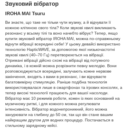
Звуковий вібратор
IROHA MAI Tsuru
Ви знаєте, що таке не тільки чути музику, а й відчувати її
кожною клітиною свого тіла? Коли звукові хвилі викликають
резонанс у всьому тілі та воно начебто вібрує? Тепер, якщо
купити звуковий вібратор IROHA MAI, можна по-справжньому
відчути вібрації всередині себе! У цьому девайсі використано
технологію HapticWAVE, за допомогою якої низькочастотні
звукові хвилі (40–70 Гц) перетворюються на вібрації.
Отримані вібрації дійсно схожі на вібрації від потужного
динаміка, і в кожній можна розрізнити певну мелодію. Вони
розповсюджуються всередині, залучають кожне нервове
закінчення, входять з вами в резонанс, і ви відчуваєте
багатовимірну стимуляцію. Раніше подібна технологія
використовувалася лише в смартфонах та ігрових консолях, а
тепер високі технології працюють для вашої насолоди.
Вібратор має 10 режимів роботи, кожен із яких оснований на
музичному ритмі, і для кожного можна регулювати
інтенсивність. Вібратор водонепроникний, його можна
занурювати на глибину до 50 см, так що він стане вашим
найкращим другом для водних процедур. Постачається в
стильному зарядному кейсі.