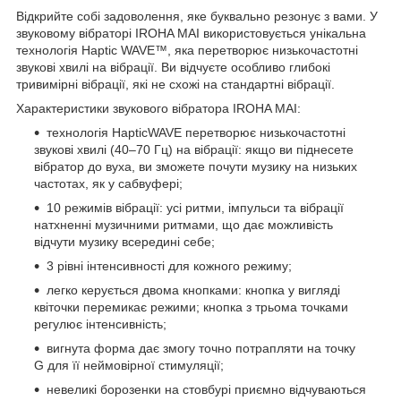
Відкрийте собі задоволення, яке буквально резонує з вами. У
звуковому вібраторі IROHA MAI використовується унікальна
технологія Haptic WAVE™, яка перетворює низькочастотні
звукові хвилі на вібрації. Ви відчуєте особливо глибокі
тривимірні вібрації, які не схожі на стандартні вібрації.
Характеристики звукового вібратора IROHA MAI:
технологія HapticWAVE перетворює низькочастотні
звукові хвилі (40–70 Гц) на вібрації: якщо ви піднесете
вібратор до вуха, ви зможете почути музику на низьких
частотах, як у сабвуфері;
10 режимів вібрації: усі ритми, імпульси та вібрації
натхненні музичними ритмами, що дає можливість
відчути музику всередині себе;
3 рівні інтенсивності для кожного режиму;
легко керується двома кнопками: кнопка у вигляді
квіточки перемикає режими; кнопка з трьома точками
регулює інтенсивність;
вигнута форма дає змогу точно потрапляти на точку
G для її неймовірної стимуляції;
невеликі борозенки на стовбурі приємно відчуваються