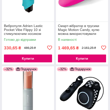
Вибропуля Adrien Lastic
Смарт-вібратор в трусики
Pocket Vibe Flippy 10 зі
Magic Motion Candy, кулю
стимулюючим носиком
можна використовувати
777Store.com.ua
окремо 777Store.com.ua
Готово до відправки
В наявності
330,65
1 469,65
₴
₴
486,25 ₴
2 161,25 ₴
Купити
Купити
–32%
Подарунок
–32%
Подарунок