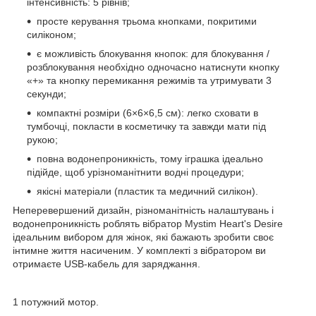
інтенсивність: 5 рівнів;
просте керування трьома кнопками, покритими
силіконом;
є можливість блокування кнопок: для блокування /
розблокування необхідно одночасно натиснути кнопку
«+» та кнопку перемикання режимів та утримувати 3
секунди;
компактні розміри (6×6×6,5 см): легко сховати в
тумбочці, покласти в косметичку та завжди мати під
рукою;
повна водонепроникність, тому іграшка ідеально
підійде, щоб урізноманітнити водні процедури;
якісні матеріали (пластик та медичний силікон).
Неперевершений дизайн, різноманітність налаштувань і
водонепроникність роблять вібратор Mystim Heart's Desire
ідеальним вибором для жінок, які бажають зробити своє
інтимне життя насиченим. У комплекті з вібратором ви
отримаєте USB-кабель для заряджання.
1 потужний мотор.