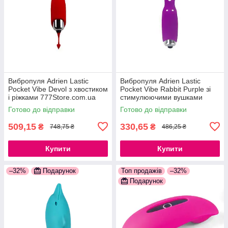
Вибропуля Adrien Lastic
Вибропуля Adrien Lastic
Pocket Vibe Devol з хвостиком
Pocket Vibe Rabbit Purple зі
і ріжками 777Store.com.ua
стимулюючими вушками
777Store.com.ua
Готово до відправки
Готово до відправки
509,15
330,65
₴
₴
748,75 ₴
486,25 ₴
Купити
Купити
–32%
Подарунок
Топ продажів
–32%
Подарунок