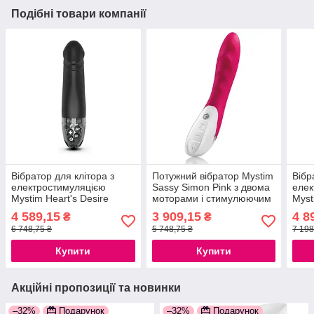
Подібні товари компанії
Вібратор для клітора з
Потужний вібратор Mystim
Вібр
електростимуляцією
Sassy Simon Pink з двома
елек
Mystim Heart's Desire
моторами і стимулюючим
Myst
Black Edition
рельєфом
Blac
4 589,15
3 909,15
4 8
₴
₴
777Store.com.ua
777Store.com.ua
777S
6 748,75 ₴
5 748,75 ₴
7 198
Купити
Купити
Акційні пропозиції та новинки
–32%
Подарунок
–32%
Подарунок