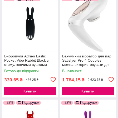
Вибропуля Adrien Lastic
Вакуумний вібратор для пар
Pocket Vibe Rabbit Black зі
Satisfyer Pro 4 Couples,
стимулюючими вушками
можна використовувати для
777Store.com.ua
сексу у парі 777Store.com.ua
Готово до відправки
В наявності
330,65
1 784,15
₴
₴
486,25 ₴
2 623,75 ₴
Купити
Купити
–32%
Подарунок
–32%
Подарунок