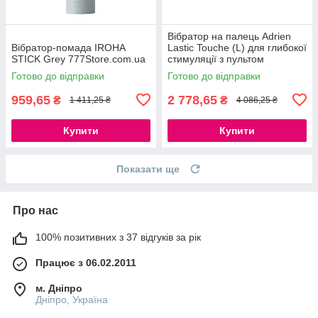
Вібратор на палець Adrien
Вібратор-помада IROHA
Lastic Touche (L) для глибокої
STICK Grey 777Store.com.ua
стимуляції з пультом
управління на руці
Готово до відправки
Готово до відправки
777Store.com.ua
959,65
2 778,65
₴
₴
1 411,25 ₴
4 086,25 ₴
Купити
Купити
Показати ще
Про нас
100% позитивних з 37 відгуків за рік
Працює з 06.02.2011
м. Дніпро
Дніпро, Україна