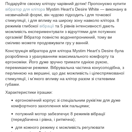
Подаруйте своєму клітору чарівний дотик! Пропонуємо купити
вібратор для клітора
Mystim Heart's Desire White — виконану в
незвичайній формі, він чудово підходить і для точкової
стимуляції, і для впливу на широку зону навколо клітора. 8
режимів глибокої
вібрації
та 5 рівнів інтенсивності дають
можливість експериментувати з відчуттями для потужних
оргазмів! Вібратор повністю водонепроникний, тому ви
сміливо можете продовжувати гру у ванній.
Конструкція вібратора для клітора Mystim Heart's Desire була
розроблена з урахуванням максимального комфорту та
ергономіки. Його дуже зручно тримати однією рукою,
перемикаючи режими. Вібрувальна частина конусоподібна, з
перлинкою на вершині, що дає можливість і цілеспрямованої
стимуляції, і м’якого впливу на клітор разом зі статевими
губами.
Характеристики іграшки:
ергономічний корпус зі спеціальним руків’ям для дуже
комфортного захоплення між пальцями;
потужний мотор забезпечує 8 режимів вібрації
(передбачена і рівна, і ритмічна);
для кожного режиму є можливість регулювати