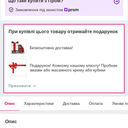
Що таке купити з Пром?
Замовлення під захистом
При купівлі цього товару отримайте подарунок
Безкоштовна доставка!
Подарунок! Кожному нашому клієнту! Пробник
змазки або масажного крему або кубики
Приховати
Опис
Характеристики
Доставка
Оплата
Умови п
Опис