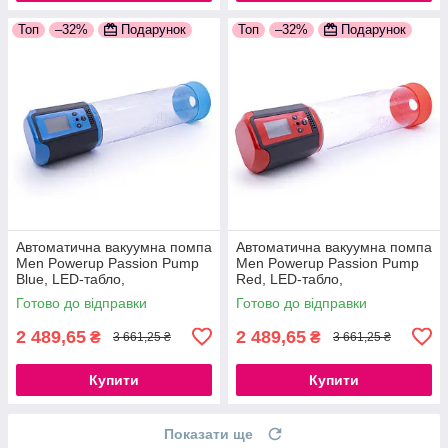
Топ
–32%
Подарунок
Топ
–32%
Подарунок
Автоматична вакуумна помпа
Автоматична вакуумна помпа
Men Powerup Passion Pump
Men Powerup Passion Pump
Blue, LED-табло,
Red, LED-табло,
перезаряджувана, 8 режимів
перезаряджувана, 8 режимів
Готово до відправки
Готово до відправки
777Store.com.ua
777Store.com.ua
2 489,65
2 489,65
₴
₴
3 661,25 ₴
3 661,25 ₴
Купити
Купити
Показати ще