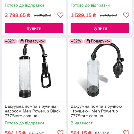
діаметр до 5 см
Готово до відправки
Готово до відправки
777Store.com.ua
3 798,65
1 529,15
₴
₴
5 586,25 ₴
2 248,75 ₴
Купити
Купити
–32%
Подарунок
–32%
Подарунок
Вакуумна помпа з ручним
Вакуумна помпа з ручною
насосом Men Powerup Black
«грушею» Men Powerup
777Store.com.ua
777Store.com.ua
Готово до відправки
В наявності
594,15
594,15
₴
₴
873,75 ₴
873,75 ₴