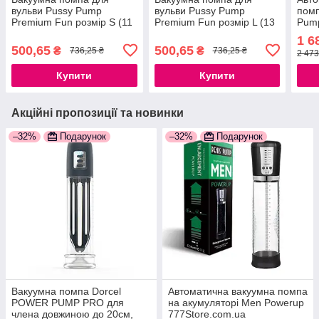
вульви Pussy Pump
вульви Pussy Pump
помп
Premium Fun розмір S (11
Premium Fun розмір L (13
Pum
см)
см)
1 6
500,65
500,65
₴
₴
736,25 ₴
736,25 ₴
2 473
Купити
Купити
Акційні пропозиції та новинки
–32%
Подарунок
–32%
Подарунок
Вакуумна помпа Dorcel
Автоматична вакуумна помпа
POWER PUMP PRO для
на акумуляторі Men Powerup
члена довжиною до 20см,
777Store.com.ua