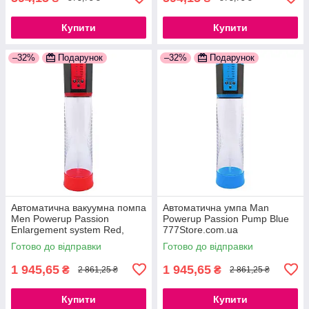
Купити
Купити
–32%
Подарунок
–32%
Подарунок
Автоматична вакуумна помпа
Автоматична умпа Man
Men Powerup Passion
Powerup Passion Pump Blue
Enlargement system Red,
777Store.com.ua
перезаряджувана, 5 режимів
Готово до відправки
Готово до відправки
777Store.com.ua
1 945,65
1 945,65
₴
₴
2 861,25 ₴
2 861,25 ₴
Купити
Купити