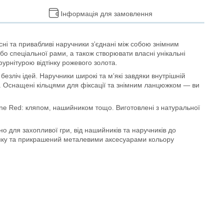
Інформація для замовлення
сні та привабливі наручники з’єднані між собою знімним
або спеціальної рами, а також створювати власні унікальні
фурнітурою відтінку рожевого золота.
безліч ідей. Наручники широкі та м’які завдяки внутрішній
м. Оснащені кільцями для фіксації та знімним ланцюжком — ви
ine Red: кляпом, нашийником тощо. Виготовлені з натуральної
о для захопливої гри, від нашийників та наручників до
тінку та прикрашений металевими аксесуарами кольору