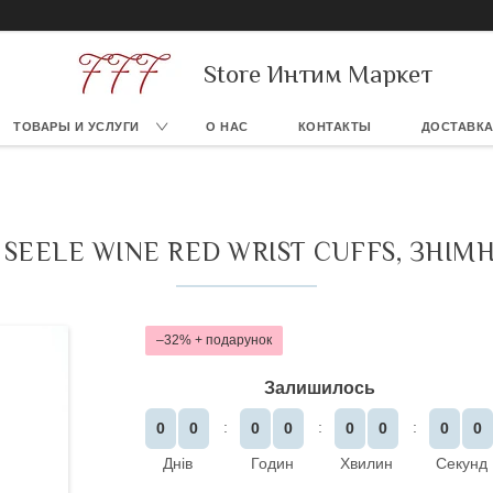
Store Интим Маркет
ТОВАРЫ И УСЛУГИ
О НАС
КОНТАКТЫ
ДОСТАВКА
 SEELE WINE RED WRIST CUFFS, ЗН
–32%
Залишилось
0
0
0
0
0
0
0
0
Днів
Годин
Хвилин
Секунд