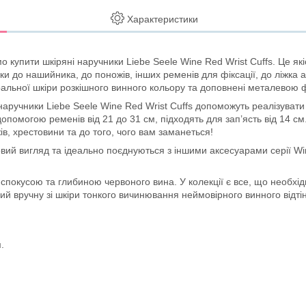
Характеристики
купити шкіряні наручники Liebe Seele Wine Red Wrist Cuffs. Це які
ки до нашийника, до поножів, інших ременів для фіксації, до ліжка 
туральної шкіри розкішного винного кольору та доповнені металевою 
наручники Liebe Seele Wine Red Wrist Cuffs допоможуть реалізувати 
опомогою ременів від 21 до 31 см, підходять для зап’ясть від 14 с
в, хрестовини та до того, чого вам заманеться!
довий вигляд та ідеально поєднуються з іншими аксесуарами серії W
покусою та глибиною червоного вина. У колекції є все, що необхідн
ний вручну зі шкіри тонкого вичинювання неймовірного винного від
.