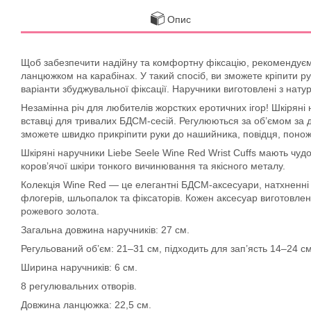
Опис
Щоб забезпечити надійну та комфортну фіксацію, рекомендуємо 
ланцюжком на карабінах. У такий спосіб, ви зможете кріпити ру
варіанти збуджувальної ​​фіксації. Наручники виготовлені з на
Незамінна річ для любителів жорстких еротичних ігор! Шкіряні 
вставці для тривалих БДСМ-сесій. Регулюються за об’ємом за д
зможете швидко прикріпити руки до нашийника, повідця, поножі
Шкіряні наручники Liebe Seele Wine Red Wrist Cuffs мають чу
коров’ячої шкіри тонкого вичинювання та якісного металу.
Колекція Wine Red — це елегантні БДСМ-аксесуари, натхненні с
флогерів, шльопалок та фіксаторів. Кожен аксесуар виготовле
рожевого золота.
Загальна довжина наручників: 27 см.
Регульований об’єм: 21–31 см, підходить для зап’ясть 14–24 см
Ширина наручників: 6 см.
8 регулювальних отворів.
Довжина ланцюжка: 22,5 см.