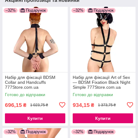
Акційні пропозиції та новинки
–32%
Подарунок
–32%
Подарунок
Набір для фіксації BDSM
Набір для фіксації Art of Sex
Collar and Handcuffs
— BDSM Fixation Black Night
777Store.com.ua
Simple 777Store.com.ua
Готово до відправки
Готово до відправки
696,15
934,15
₴
₴
1 023,75 ₴
1 373,75 ₴
Купити
Купити
–32%
Подарунок
–32%
Подарунок