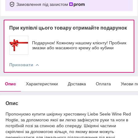
Замовлення під захистом
При купівлі цього товару отримайте подарунок
Подарунок! Кожному нашому клієнту! Пробник
змазки або масажного крему або кубики
Приховати
Опис
Характеристики
Доставка
Оплата
Умови п
Опис
Пропонуємо купити шкіряну хрестовину Liebe Seele Wine Red
Hogtie, за допомогою якої ви легко зафіксуєте руки та ноги в
потрібній позі за спиною або спереду. Шкіряні частини
скріплені за допомогою кільця, по якому вони можуть
переміщатися для ідеального підлаштування під ваші