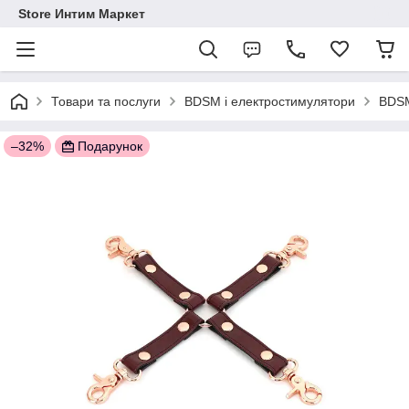
Store Интим Маркет
Товари та послуги
BDSM і електростимулятори
BDSM
–32%
Подарунок