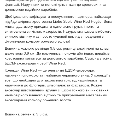
фантазії. Наручники та поножі кріпляться до хрестовини за
допомогою надійних карабінів.
Щоб ідеально зафіксувати неслухняного партнера, найкраще
підійде шкіряна хрестовина Liebe Seele Wine Red Hogtie. Вона
міцна, дає змогу приєднати одночасно і руки, і ноги, та
виготовлена ​​з якісних матеріалів. Натуральна шкіра глибокого
винного відтінку має просто чудовий вигляд у поєднанні з
фурнітурою кольору рожевого золота!
Довжина кожного ремінця 9,5 см, ремінці закріплені на кільці
діаметром 3,9 см. До наручників, поножів або інших девайсів
хрестовина кріпиться за допомогою карабінів. Сумісна з усіма
БДСМ-аксесуарами серії Wine Red.
Колекція Wine Red — це елегантні БДСМ-аксесуари,
натхненні спокусою та глибиною червоного вина. У колекції є
все, що необхідно для захопливої гри, від нашийників та
наручників до флогерів, шльопалок та фіксаторів. Кожен
аксесуар виготовлений вручну зі шкіри тонкого вичинювання
неймовірного винного відтінку та прикрашений металевими
аксесуарами кольору рожевого золота.
Довжина ременів: 9,5 см.