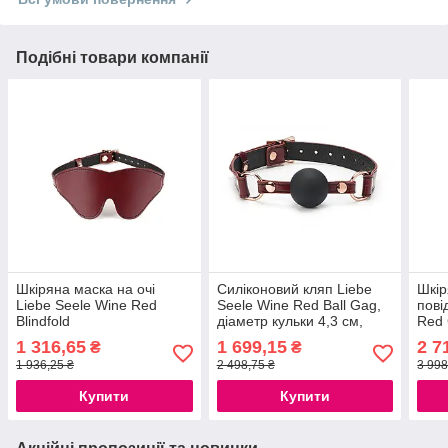
Подібні товари компанії
Шкіряна маска на очі
Силіконовий кляп Liebe
Шкір
Liebe Seele Wine Red
Seele Wine Red Ball Gag,
пові
Blindfold
діаметр кульки 4,3 см,
Red 
ремінь із натуральної
кіль
1 316,65
1 699,15
2 7
₴
₴
шкіри
1 936,25 ₴
2 498,75 ₴
3 998
Купити
Купити