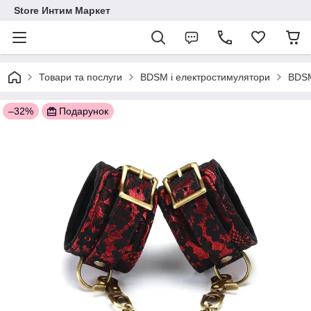
Store Интим Маркет
Товари та послуги
BDSM і електростимулятори
BDSM
–32%
Подарунок