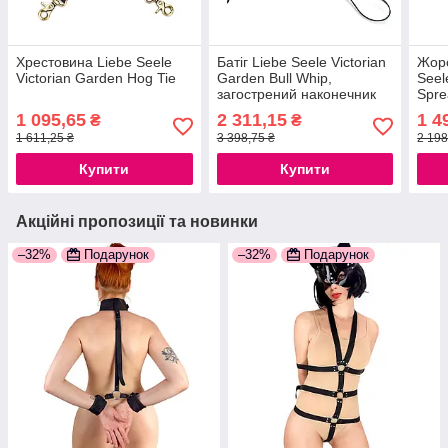
Хрестовина Liebe Seele
Батіг Liebe Seele Victorian
Жорс
Victorian Garden Hog Tie
Garden Bull Whip,
Seel
загострений наконечник
Spre
1 095,65
2 311,15
1 4
₴
₴
1 611,25 ₴
3 398,75 ₴
2 198
Купити
Купити
Акційні пропозиції та новинки
–32%
Подарунок
–32%
Подарунок