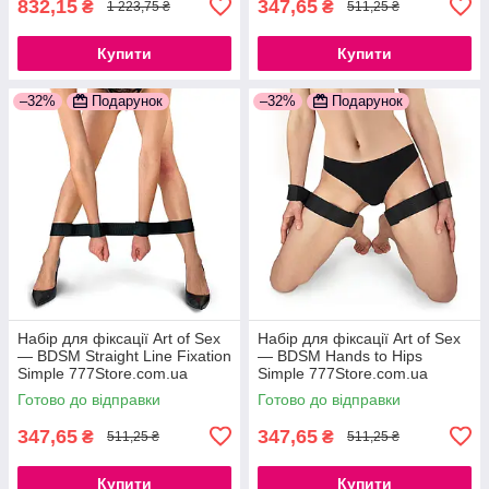
832,15
347,65
₴
₴
1 223,75 ₴
511,25 ₴
Купити
Купити
–32%
Подарунок
–32%
Подарунок
Набір для фіксації Art of Sex
Набір для фіксації Art of Sex
— BDSM Straight Line Fixation
— BDSM Нands to Hips
Simple 777Store.com.ua
Simple 777Store.com.ua
Готово до відправки
Готово до відправки
347,65
347,65
₴
₴
511,25 ₴
511,25 ₴
Купити
Купити