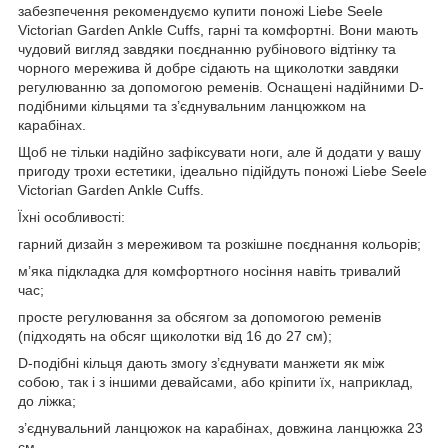
забезпечення рекомендуємо купити поножі Liebe Seele
Victorian Garden Ankle Cuffs, гарні та комфортні. Вони мають
чудовий вигляд завдяки поєднанню рубінового відтінку та
чорного мережива й добре сідають на щиколотки завдяки
регулюванню за допомогою ременів. Оснащені надійними D-
подібними кільцями та з’єднувальним ланцюжком на
карабінах.
Щоб не тільки надійно зафіксувати ноги, але й додати у вашу
пригоду трохи естетики, ідеально підійдуть поножі Liebe Seele
Victorian Garden Ankle Cuffs.
Їхні особливості:
гарний дизайн з мереживом та розкішне поєднання кольорів;
м’яка підкладка для комфортного носіння навіть тривалий
час;
просте регулювання за обсягом за допомогою ременів
(підходять на обсяг щиколотки від 16 до 27 см);
D-подібні кільця дають змогу з’єднувати манжети як між
собою, так і з іншими девайсами, або кріпити їх, наприклад,
до ліжка;
з’єднувальний ланцюжок на карабінах, довжина ланцюжка 23
см.