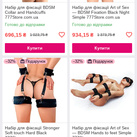
Набір для фіксації BDSM
Набір для фіксації Art of Sex
Collar and Handcuffs
— BDSM Fixation Black Night
777Store.com.ua
Simple 777Store.com.ua
Готово до відправки
Готово до відправки
696,15
934,15
₴
₴
1 023,75 ₴
1 373,75 ₴
Купити
Купити
–32%
Подарунок
–32%
Подарунок
Набір для фіксації Stronger
Набір для фіксації Art of Sex
Soft touch Hard Black
— BDSM Hands to feet Simple