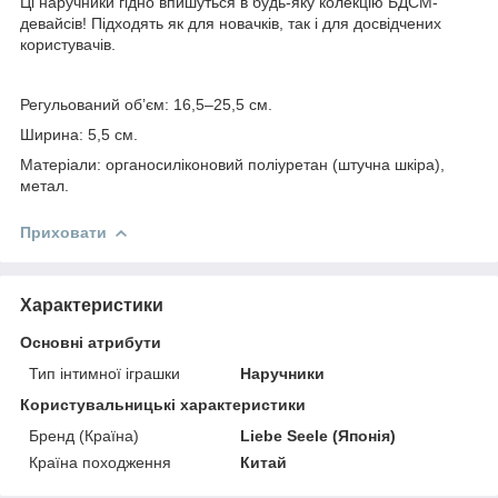
Ці наручники гідно впишуться в будь-яку колекцію БДСМ-
девайсів! Підходять як для новачків, так і для досвідчених
користувачів.
Регульований об’єм: 16,5–25,5 см.
Ширина: 5,5 см.
Матеріали: органосиліконовий поліуретан (штучна шкіра),
метал.
Приховати
Характеристики
Основні атрибути
Тип інтимної іграшки
Наручники
Користувальницькі характеристики
Бренд (Країна)
Liebe Seele (Японія)
Країна походження
Китай