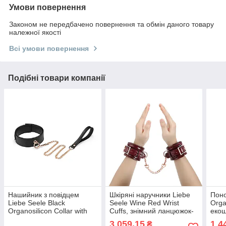
Умови повернення
Законом не передбачено повернення та обмін даного товару
належної якості
Всі умови повернення
Подібні товари компанії
Нашийник з повідцем
Шкіряні наручники Liebe
Поно
Liebe Seele Black
Seele Wine Red Wrist
Orga
Organosilicon Collar with
Cuffs, знімний ланцюжок-
екош
Leash, екошкіра
кріплення
3 059,15
1 4
₴