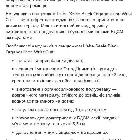
допомогою ремінців.
Наручники з ланцюжком Liebe Seele Black Organosilicon Wrist
Cuff — веган-френдлі продукт із якісного та приємного на
дотик матеріалу. Мають стильний вигляд, зручні у
використанні та поєднуються з будь-якими іншими БДСМ-
аксесуарами.
Особливості наручників з ланцюжком Liebe Seele Black
Organosilicon Wrist Cuff:
простий та привабливий дизайн;
оснащені металевими D-подібними кільцями для
з’єднання між собою, кріплення до повідця, нашийника,
хрестовини та інших девайсів для фіксації;
виготовлені з органосиліконового поліуретану —
довговічного матеріалу, стійкого до зовнішніх впливів,
водночас приємного на дотик;
регулюються за обсягом від 16,5 до 25,5 см;
підходять для довготривалих БДСМ-сесій завдяки
м’якому матеріалу та ширині 5,5 см;
доповнені знімним ланцюжком на карабінах.