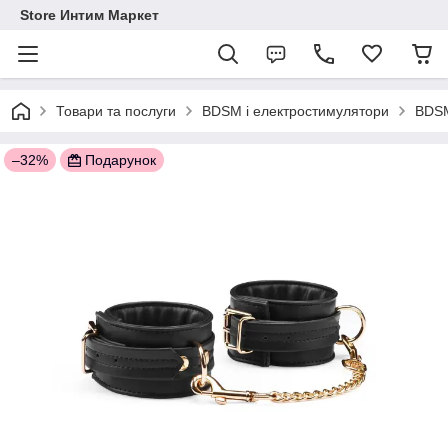
Store Интим Маркет
Товари та послуги
BDSM і електростимулятори
BDSM
–32%
Подарунок