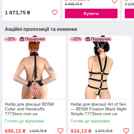
4 498,75 ₴
2 123
1 873,75
₴
Купити
Акційні пропозиції та новинки
–32%
Подарунок
–32%
Подарунок
Набір для фіксації BDSM
Набір для фіксації Art of Sex
Collar and Handcuffs
— BDSM Fixation Black Night
777Store.com.ua
Simple 777Store.com.ua
Готово до відправки
Готово до відправки
696,15
934,15
₴
₴
1 023,75 ₴
1 373,75 ₴