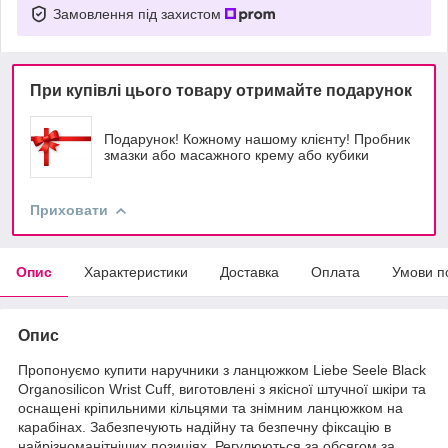
Замовлення під захистом
При купівлі цього товару отримайте подарунок
Подарунок! Кожному нашому клієнту! Пробник
змазки або масажного крему або кубики
Приховати
Опис
Характеристики
Доставка
Оплата
Умови п
Опис
Пропонуємо купити наручники з ланцюжком Liebe Seele Black
Organosilicon Wrist Cuff, виготовлені з якісної штучної шкіри та
оснащені кріпильними кільцями та знімним ланцюжком на
карабінах. Забезпечують надійну та безпечну фіксацію в
найрізноманітніших позиціях. Регулюються за обсягом за