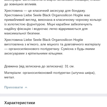
до зовнішніх впливів.
Хрестовина — це класичний аксесуар для бондажу.
Хрестовина Liebe Seele Black Organosilicon Hogtie має
привабливий вигляд, виконана в класичному чорному кольорі
із золотистою фурнітурою. Міцні карабіни забезпечують
надійну фіксацію і водночас легко відкриваються для
максимальної безпеки.
Хрестовина Liebe Seele Black Organosilicon Hogtie
виготовлена з м’якого, але міцного та довговічного матеріалу
— органосиліконового поліуретану. Сумісна з будь-якими
аксесуарами з кріпильними кільцями.
Довжина (від затискача до затискача): 31 см.
Матеріали: органосиліконовий поліуретан (штучна шкіра),
метал.
Приховати
Характеристики