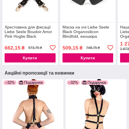
Хрестовина для фіксації
Маска на очі Liebe Seele
Наши
Liebe Seele Boudoir Amor
Black Organosilicon
Lieb
Pink Hogtie Black
Blindfold, екошкіра
Orga
Leas
1 2
662,15
509,15
₴
₴
973,75 ₴
748,75 ₴
1 873
Купити
Купити
Акційні пропозиції та новинки
–32%
Подарунок
–32%
Подарунок