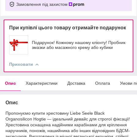
Замовлення під захистом
При купівлі цього товару отримайте подарунок
Подарунок! Кожному нашому клієнту! Пробник
змазки або масажного крему або кубики
Приховати
Опис
Характеристики
Доставка
Оплата
Умови п
Опис
Пропонуємо купити хрестовину Liebe Seele Black
Organosilicon Hogtie — ідеальний девайс для строгої фіксації!
Хрестовина оснащена надійними карабінами для кріплення
наручників, поножів, нашийника або інших відповідних БДСМ-
аксесуарів. Виготовлена із міцної веганської екошкіри, стійкої