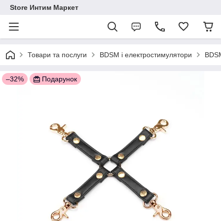
Store Интим Маркет
Товари та послуги
BDSM і електростимулятори
BDSM
–32%
Подарунок