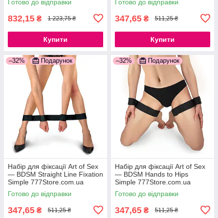
Готово до відправки
Готово до відправки
832,15
347,65
₴
₴
1 223,75 ₴
511,25 ₴
Купити
Купити
–32%
Подарунок
–32%
Подарунок
Набір для фіксації Art of Sex
Набір для фіксації Art of Sex
— BDSM Straight Line Fixation
— BDSM Нands to Hips
Simple 777Store.com.ua
Simple 777Store.com.ua
Готово до відправки
Готово до відправки
347,65
347,65
₴
₴
511,25 ₴
511,25 ₴