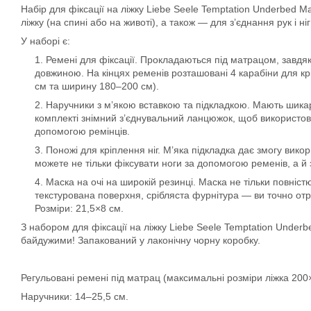
Набір для фіксації на ліжку Liebe Seele Temptation Underbed Ma
ліжку (на спині або на животі), а також — для з’єднання рук і ніг
У наборі є:
Ремені для фіксації. Прокладаються під матрацом, завдя
довжиною. На кінцях ременів розташовані 4 карабіни для кріп
см та ширину 180–200 см).
Наручники з м’якою вставкою та підкладкою. Мають шикарн
комплекті знімний з’єднувальний ланцюжок, щоб використовува
допомогою ремінців.
Поножі для кріплення ніг. М’яка підкладка дає змогу вико
можете не тільки фіксувати ноги за допомогою ременів, а й 
Маска на очі на широкій резинці. Маска не тільки повніс
текстурована поверхня, срібляста фурнітура — ​​ви точно от
Розміри: 21,5×8 см.
З набором для фіксації на ліжку Liebe Seele Temptation Underbe
байдужими! Запакований у лаконічну чорну коробку.
Регульовані ремені під матрац (максимальні розміри ліжка 200
Наручники: 14–25,5 см.