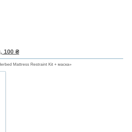
, 100 ₴
rbed Mattress Restraint Kit + маска»