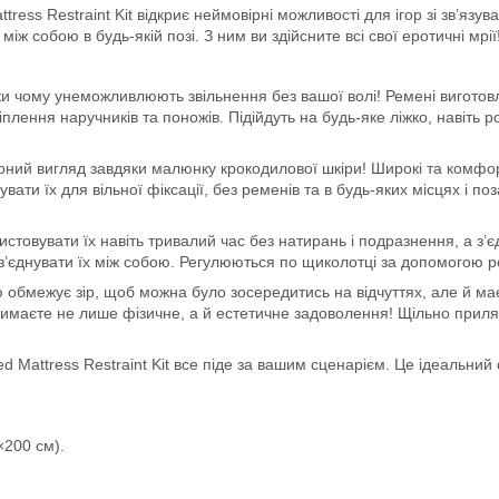
ttress Restraint Kit відкриє неймовірні можливості для ігор зі зв’яз
 між собою в будь-якій позі. З ним ви здійсните всі свої еротичні мрії
ки чому унеможливлюють звільнення без вашої волі! Ремені виготов
лення наручників та поножів. Підійдуть на будь-яке ліжко, навіть ро
ий вигляд завдяки малюнку крокодилової шкіри! Широкі та комфортн
ти їх для вільної фіксації, без ременів та в будь-яких місцях і поз
ристовувати їх навіть тривалий час без натирань і подразнення, а з
з’єднувати їх між собою. Регулюються по щиколотці за допомогою ре
тю обмежує зір, щоб можна було зосередитись на відчуттях, але й ма
римаєте не лише фізичне, а й естетичне задоволення! Щільно приляга
d Mattress Restraint Kit все піде за вашим сценарієм. Це ідеальний
×200 см).