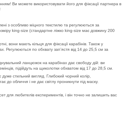
уванням! Ви можете використовувати його для фіксації партнера в
!
лені з особливо міцного текстилю та регулюються за
зміру king-size (стандартне ліжко king-size має довжину 200
і, вони мають кільця для фіксації карабінів. Також у
ах. Регулюються по обхвату зап’ястя від 14 до 25,5 см за
’єднувальний ланцюжок на карабінах дає свободу дій: ви
мінців, підійдуть на щиколотки обхватом від 17 до 28,5 см.
є дуже стильний вигляд. Глибокий чорний колір,
є до обличчя і не дає світлу проникнути під маску.
 сет для любителів експериментів, і він точно не залишить вас