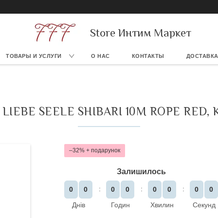
Store Интим Маркет
ТОВАРЫ И УСЛУГИ
О НАС
КОНТАКТЫ
ДОСТАВКА
LIEBE SEELE SHIBARI 10M ROPE RED
–32%
Залишилось
0
0
0
0
0
0
0
0
Днів
Годин
Хвилин
Секунд