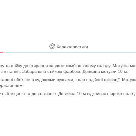
Характеристики
ну та стійку до стирання завдяки комбінованому складу. Мотузка має 
озплітання. Забарвлена ​​стійкою фарбою. Довжина мотузки 10 м.
гарної обв’язки з художніми вузлами, і для надійної фіксації. Мотуз
користанням.
бить її міцною та довговічною. Довжина 10 м відкриває широке поле