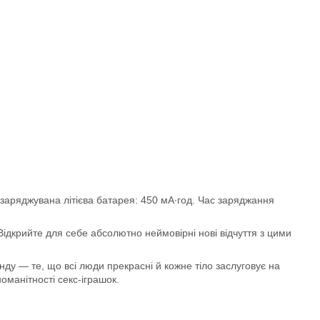
езаряджувана літієва батарея: 450 мА∙год. Час заряджання
ідкрийте для себе абсолютно неймовірні нові відчуття з цими
ду — те, що всі люди прекрасні й кожне тіло заслуговує на
оманітності секс-іграшок.