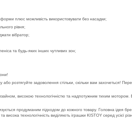
ної форми плюс можливість використовувати без насадки;
льного рівня;
джати вібратор;
пеніса та будь-яких інших чутливих зон;
они!
 або розтягуйте задоволення стільки, скільки вам захочеться! Пер
дизайном, високою технологічністю та надпотужним тихим мотором. В
зується продуманим підходом до кожного товару. Головна ідея брен
 висока технологічність виділяють іграшки KISTOY серед усієї різн