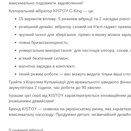
максимально подовжити задоволення!
Кліторальний вібратор KISTOY C-King — це:
15 варіантів впливу: 5 режимів вібрації та 2 насадки різ
розкішний дизайн: вібратор схожий на б’юті-гаджет преміа
зручний чохол для зберігання, прямо в якому можна заря
повна бризкозахищеність;
універсальне використання: для пестощів клітора, сосків, 
м’який безпечний силікон;
магнітна зарядка в комплекті;
тихий режим роботи — вас можуть видати тільки ваші стог
Грайте з Королем Кульмінації для вражального швидкого фіналу
акумулятора 2 години, час роботи до 90 хвилин.
Іграшки цієї серії від KISTOY характеризуються інноваційним 
розкішними девайсами!
Бренд KISTOY — новинка на українському ринку, яка характери
максимальну насолоду. Продумані деталі, незвичайний дизайн та
5 режимів вібрації.