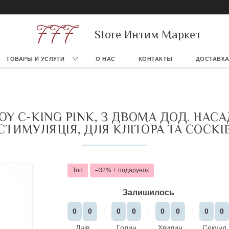
Store Интим Маркет
ТОВАРЫ И УСЛУГИ
О НАС
КОНТАКТЫ
ДОСТАВКА
TOY C-KING PINK, З ДВОМА ДОД. НА
СТИМУЛЯЦІЯ, ДЛЯ КЛІТОРА ТА СОСКІ
Топ
–32%
Залишилось
0
0
0
0
0
0
0
0
Днів
Годин
Хвилин
Секунд