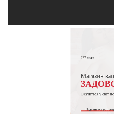
777 store
Магазин ва
ЗАДОВ
Окуніться у світ н
Подивитись усі това