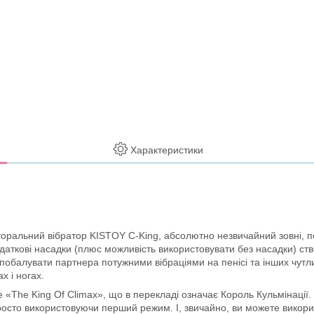
Характеристики
літоральний вібратор KISTOY C-King, абсолютно незвичайний зовні, 
одаткові насадки (плюс можливість використовувати без насадки) ст
а побалувати партнера потужними вібраціями на пенісі та інших чут
х і ногах.
 «The King Of Climax», що в перекладі означає Король Кульмінації
просто використовуючи перший режим. І, звичайно, ви можете викори