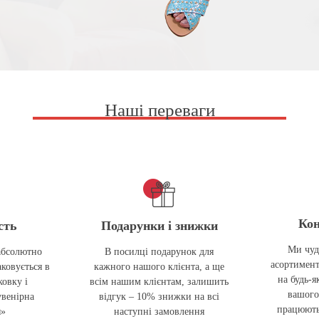
Наші переваги
Кон
сть
Подарунки і знижки
Ми чуд
абсолютно
В посилці подарунок для
асортимент
ковується в
кажного нашого клієнта, а ще
на будь-я
овку і
всім нашим клієнтам, залишить
вашого
увенірна
відгук – 10% знижки на всі
працюють
я»
наступні замовлення