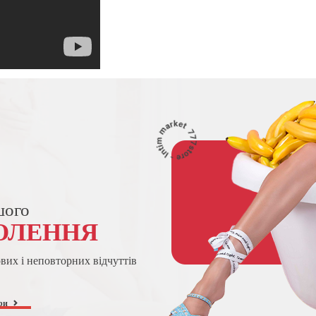
шого
ОЛЕННЯ
ових і неповторних відчуттів
ри