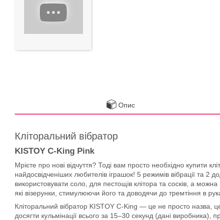
Опис
Кліторальний вібратор
KISTOY C-King Pink
Мрієте про нові відчуття? Тоді вам просто необхідно купити к
найдосвідченіших любителів іграшок! 5 режимів вібрації та 2 д
використовувати соло, для пестощів клітора та сосків, а можн
які візерунки, стимулюючи його та доводячи до тремтіння в рука
Кліторальний вібратор KISTOY C-King — це не просто назва, це
досягти кульмінації всього за 15–30 секунд (дані виробника), 