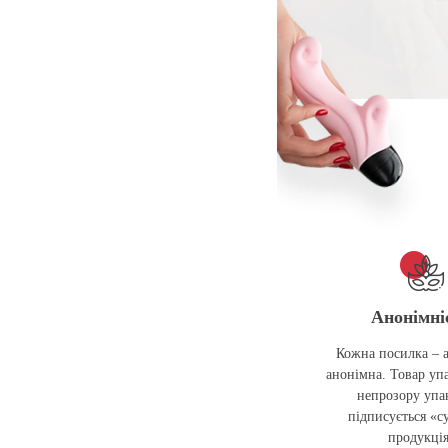
Анонімні
Кожна посилка – 
анонімна. Товар упа
непрозору упак
підписується «с
продукці