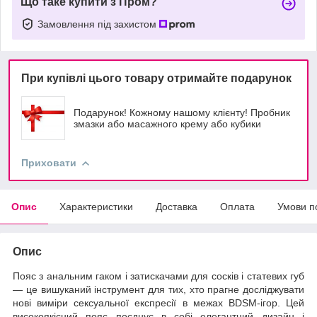
Що таке купити з Пром?
Замовлення під захистом
При купівлі цього товару отримайте подарунок
Подарунок! Кожному нашому клієнту! Пробник
змазки або масажного крему або кубики
Приховати
Опис
Характеристики
Доставка
Оплата
Умови п
Опис
Пояс з анальним гаком і затискачами для сосків і статевих губ
— це вишуканий інструмент для тих, хто прагне досліджувати
нові виміри сексуальної експресії в межах BDSM-ігор. Цей
високоякісний пояс поєднує в собі елегантний дизайн і