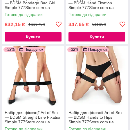
— BDSM Bondage Bad Girl
— BDSM Hand Fixation
Simple 777Store.com.ua
Simple 777Store.com.ua
Готово до відправки
Готово до відправки
832,15
347,65
₴
₴
1 223,75 ₴
511,25 ₴
Купити
Купити
–32%
Подарунок
–32%
Подарунок
Набір для фіксації Art of Sex
Набір для фіксації Art of Sex
— BDSM Straight Line Fixation
— BDSM Нands to Hips
Simple 777Store.com.ua
Simple 777Store.com.ua
Готово до відправки
Готово до відправки