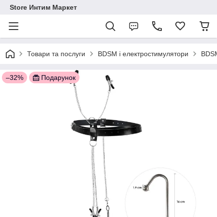
Store Интим Маркет
Товари та послуги
BDSM і електростимулятори
BDSM
–32%
Подарунок