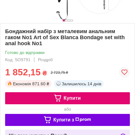
Бондажний набір з металевим анальним
гаком No1 Art of Sex Blanca Bondage set with
anal hook No1
Готово до відправки
Код: SO9791
Роздріб
1 852,15
₴
2 723,75 ₴
Економія
871.60 ₴
Залишилось
14 днів
Купити
або
Купити з