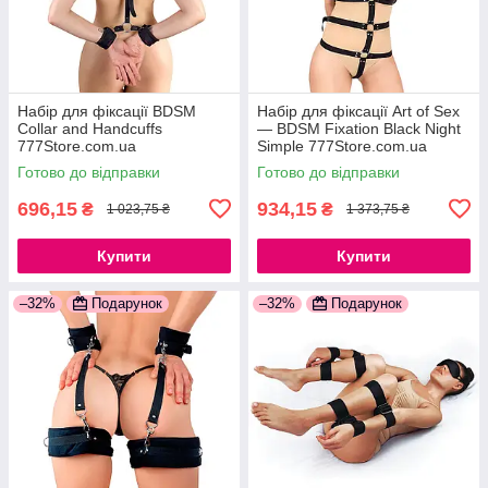
Набір для фіксації BDSM
Набір для фіксації Art of Sex
Collar and Handcuffs
— BDSM Fixation Black Night
777Store.com.ua
Simple 777Store.com.ua
Готово до відправки
Готово до відправки
696,15
934,15
₴
₴
1 023,75 ₴
1 373,75 ₴
Купити
Купити
–32%
Подарунок
–32%
Подарунок