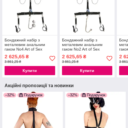
Бондажний набір з
Бондажний набір з
Бонд
металевим анальним
металевим анальним
мет
гаком No4 Art of Sex
гаком No2 Art of Sex
гако
Bridget Bondage set with
Bridget Bondage set with
Brid
2 625,65
2 625,65
2 6
₴
₴
anal hook No4
anal hook No2
anal
3 861,25 ₴
3 861,25 ₴
3 861
777Store.com.ua
777Store.com.ua
777S
Купити
Купити
Акційні пропозиції та новинки
–32%
Подарунок
–32%
Подарунок