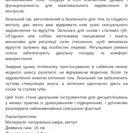
функціональність для максимального задоволення й
контролю.
Анальний гак, виготовлений із безпечного для тіла та гладкого
металу, дає змогу вам відкривати нові грані сексуального
задоволення та відчуттів. Затискачі для сосків і статевих губ,
об'єднані між собою металевим ланцюжком і мають
механізми для регуляції сили стиснення, щоб змінювати
відчуття залежно від особистих переваг. Регульовані ремені
пояса забезпечують ідеальну посадку та комфорт
використання.
Завдяки цьому інтимному пристосуванню в сабмісив немає
жодного шансу рухатися, не відчуваючи водночас болю та
задоволення кожною клітиною тіла. Анальний гак забезпечить
чуттєву стимуляцію ануса, а затискачі одночасно діють на
соски та статеві губи.
Цей пояс стане ідеальним інструментом для дисциплінувань
у межах практик із домінуванням і підкоренням, і допоможе
реалізувати найнезвичайніші сексуальні фантазії.
Характеристики:
Матеріали: натуральна шкіра, метал
Довжина гака: 16 см