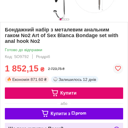
Бондажний набір з металевим анальним
гаком No2 Art of Sex Blanca Bondage set with
anal hook No2
Готово до відправки
Код: SO9792
Роздріб
1 852,15
₴
2 723,75 ₴
Економія
871.60 ₴
Залишилось
12 днів
Купити
або
Купити з