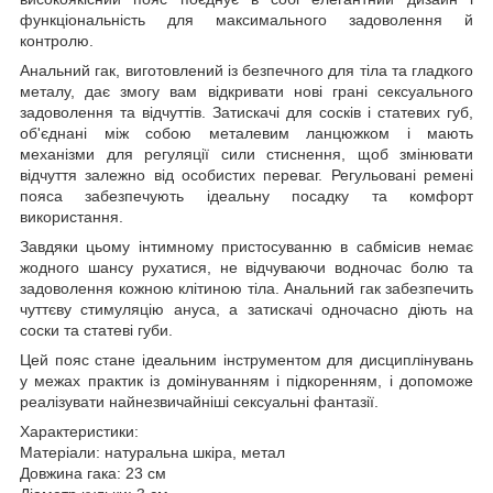
функціональність для максимального задоволення й
контролю.
Анальний гак, виготовлений із безпечного для тіла та гладкого
металу, дає змогу вам відкривати нові грані сексуального
задоволення та відчуттів. Затискачі для сосків і статевих губ,
об'єднані між собою металевим ланцюжком і мають
механізми для регуляції сили стиснення, щоб змінювати
відчуття залежно від особистих переваг. Регульовані ремені
пояса забезпечують ідеальну посадку та комфорт
використання.
Завдяки цьому інтимному пристосуванню в сабмісив немає
жодного шансу рухатися, не відчуваючи водночас болю та
задоволення кожною клітиною тіла. Анальний гак забезпечить
чуттєву стимуляцію ануса, а затискачі одночасно діють на
соски та статеві губи.
Цей пояс стане ідеальним інструментом для дисциплінувань
у межах практик із домінуванням і підкоренням, і допоможе
реалізувати найнезвичайніші сексуальні фантазії.
Характеристики:
Матеріали: натуральна шкіра, метал
Довжина гака: 23 см