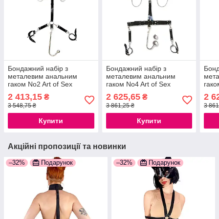
Бондажний набір з
Бондажний набір з
Бонд
металевим анальним
металевим анальним
мет
гаком No2 Art of Sex
гаком No4 Art of Sex
гако
Beatrice Bondage set with
Bridget Bondage set with
Brid
2 413,15
2 625,65
2 6
₴
₴
anal hook No2
anal hook No4
anal
3 548,75 ₴
3 861,25 ₴
3 861
777Store.com.ua
777S
Купити
Купити
Акційні пропозиції та новинки
–32%
Подарунок
–32%
Подарунок