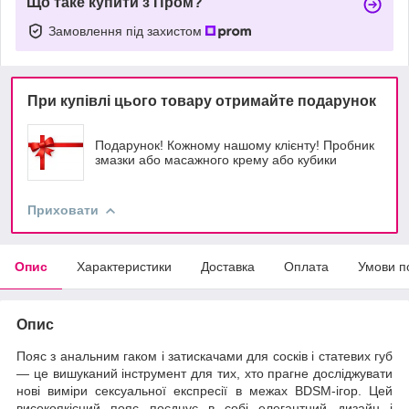
Що таке купити з Пром?
Замовлення під захистом
При купівлі цього товару отримайте подарунок
Подарунок! Кожному нашому клієнту! Пробник
змазки або масажного крему або кубики
Приховати
Опис
Характеристики
Доставка
Оплата
Умови п
Опис
Пояс з анальним гаком і затискачами для сосків і статевих губ
— це вишуканий інструмент для тих, хто прагне досліджувати
нові виміри сексуальної експресії в межах BDSM-ігор. Цей
високоякісний пояс поєднує в собі елегантний дизайн і