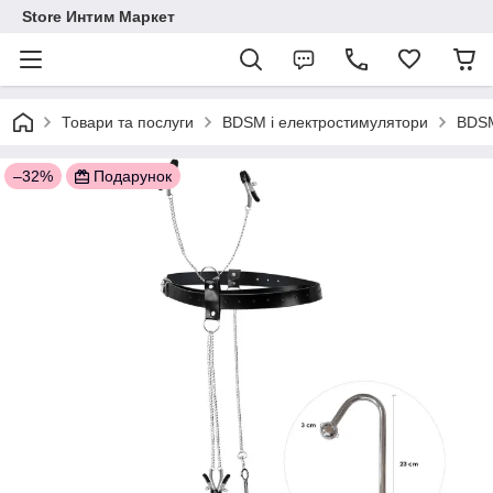
Store Интим Маркет
Товари та послуги
BDSM і електростимулятори
BDSM
–32%
Подарунок