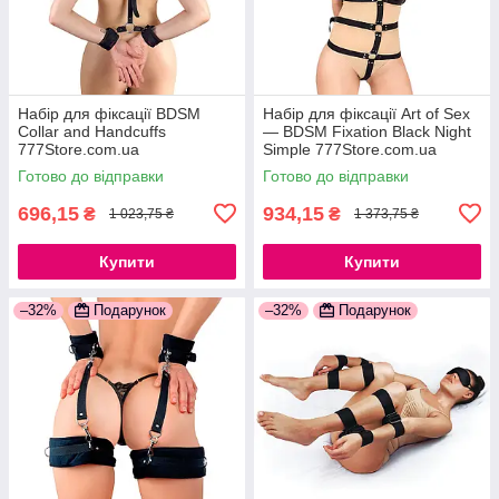
Набір для фіксації BDSM
Набір для фіксації Art of Sex
Collar and Handcuffs
— BDSM Fixation Black Night
777Store.com.ua
Simple 777Store.com.ua
Готово до відправки
Готово до відправки
696,15
934,15
₴
₴
1 023,75 ₴
1 373,75 ₴
Купити
Купити
–32%
Подарунок
–32%
Подарунок