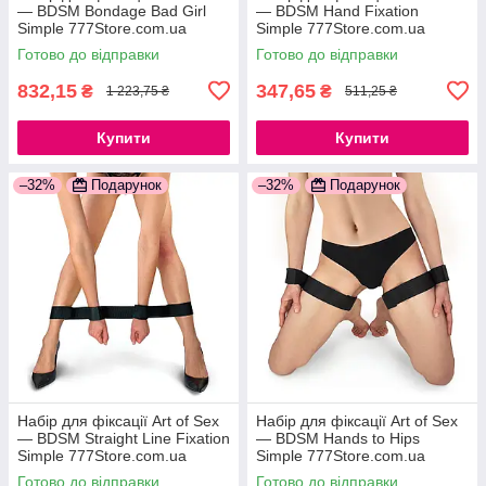
— BDSM Bondage Bad Girl
— BDSM Hand Fixation
Simple 777Store.com.ua
Simple 777Store.com.ua
Готово до відправки
Готово до відправки
832,15
347,65
₴
₴
1 223,75 ₴
511,25 ₴
Купити
Купити
–32%
Подарунок
–32%
Подарунок
Набір для фіксації Art of Sex
Набір для фіксації Art of Sex
— BDSM Straight Line Fixation
— BDSM Нands to Hips
Simple 777Store.com.ua
Simple 777Store.com.ua
Готово до відправки
Готово до відправки