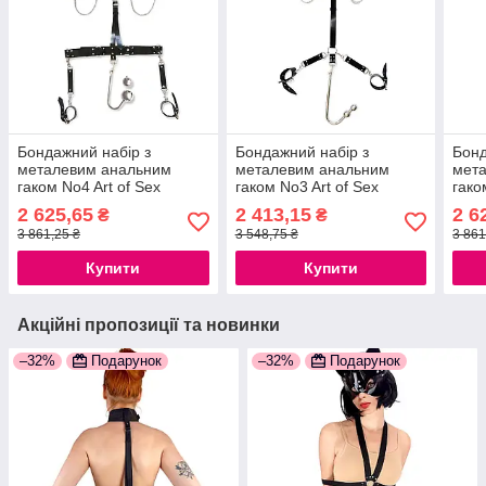
Бондажний набір з
Бондажний набір з
Бонд
металевим анальним
металевим анальним
мет
гаком No4 Art of Sex
гаком No3 Art of Sex
гако
Bridget Bondage set with
Beatrice Bondage set with
Brid
2 625,65
2 413,15
2 6
₴
₴
anal hook No4
anal hook No3
anal
3 861,25 ₴
3 548,75 ₴
3 861
777Store.com.ua
777S
Купити
Купити
Акційні пропозиції та новинки
–32%
Подарунок
–32%
Подарунок