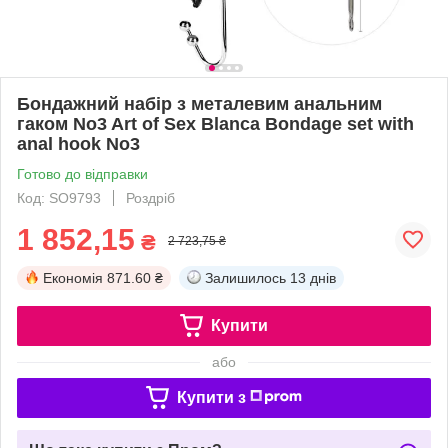
Бондажний набір з металевим анальним
гаком No3 Art of Sex Blanca Bondage set with
anal hook No3
Готово до відправки
Код: SO9793
Роздріб
1 852,15
₴
2 723,75 ₴
Економія
871.60 ₴
Залишилось
13 днів
Купити
або
Купити з