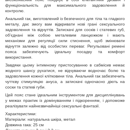
функціональність для максимального задоволення й
контролю.
Анальний гак, виготовлений із безпечного для тіла та гладкого
металу, дає змогу вам відкривати нові грані сексуального
задоволення та відчуттів. Затискачі для сосків і статевих губ,
об'єднані між собою металевим ланцюжком і мають
механізми для регуляції сили стиснення, щоб змінювати
відчуття залежно від особистих переваг. Регульовані ремені
пояса забезпечують ідеальну посадку та комфорт
використання.
Завдяки цьому інтимному пристосуванню в сабмісив немає
жодного шансу рухатися, не відчуваючи водночас болю та
задоволення кожної клітковини тіла. Анальний гак забезпечить
чуттєву стимуляцію ануса, а затискачі одночасно діють на
соски та статеві губи.
Цей пояс стане ідеальним інструментом для дисциплінувань
у межах практик із домінуванням і підкоренням, і допоможе
реалізувати найнезвичайніші сексуальні фантазії.
Характеристики:
Матеріали: натуральна шкіра, метал
Довжина гака: 25 см