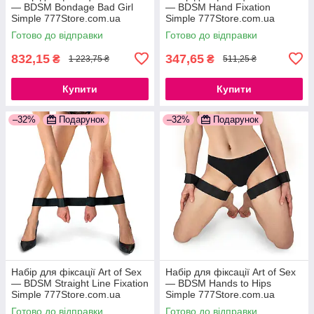
— BDSM Bondage Bad Girl
— BDSM Hand Fixation
Simple 777Store.com.ua
Simple 777Store.com.ua
Готово до відправки
Готово до відправки
832,15
347,65
₴
₴
1 223,75 ₴
511,25 ₴
Купити
Купити
–32%
Подарунок
–32%
Подарунок
Набір для фіксації Art of Sex
Набір для фіксації Art of Sex
— BDSM Straight Line Fixation
— BDSM Нands to Hips
Simple 777Store.com.ua
Simple 777Store.com.ua
Готово до відправки
Готово до відправки