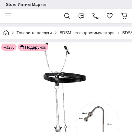
Store Интим Маркет
Товари та послуги
BDSM і електростимулятори
BDSM
–32%
Подарунок