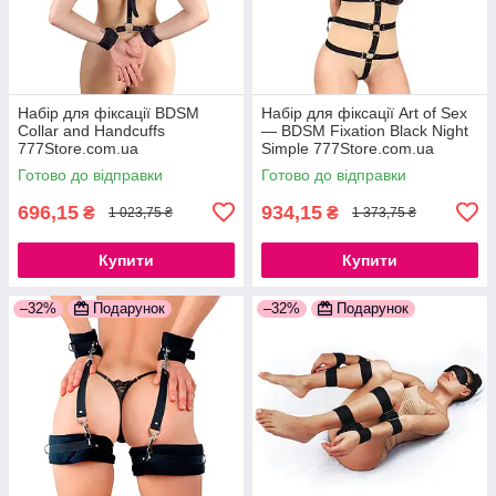
Набір для фіксації BDSM
Набір для фіксації Art of Sex
Collar and Handcuffs
— BDSM Fixation Black Night
777Store.com.ua
Simple 777Store.com.ua
Готово до відправки
Готово до відправки
696,15
934,15
₴
₴
1 023,75 ₴
1 373,75 ₴
Купити
Купити
–32%
Подарунок
–32%
Подарунок