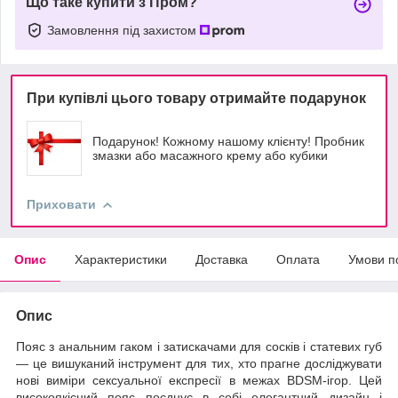
Що таке купити з Пром?
Замовлення під захистом
При купівлі цього товару отримайте подарунок
Подарунок! Кожному нашому клієнту! Пробник
змазки або масажного крему або кубики
Приховати
Опис
Характеристики
Доставка
Оплата
Умови п
Опис
Пояс з анальним гаком і затискачами для сосків і статевих губ
— це вишуканий інструмент для тих, хто прагне досліджувати
нові виміри сексуальної експресії в межах BDSM-ігор. Цей
високоякісний пояс поєднує в собі елегантний дизайн і