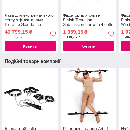
Лава для екстремального
Фіксатор для рук і ніг
Фікс
сексу з фіксаторами
Fetish Tentation
Feti
Extreme Sex Bench
Submission bar with 4 cuffs
Wris
777Store.com.ua
777Store.com.ua
маск
40 799,15
1 359,15
1 0
₴
₴
777S
59 998,75 ₴
1 998,75 ₴
1 586
Купити
Купити
Подібні товари компанії
Бондажний набір:
Розтяжка на ліжко Art of
Набі