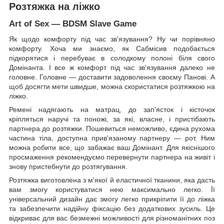
Розтяжка на ліжко
Art of Sex — BDSM Slave Game
Як щодо комфорту під час зв'язування? Ну чи порівняно
комфорту. Хоча ми знаємо, як Сабмісив подобається
підкорятися і перебуває в солодкому полоні біля свого
Домінанта. І все ж комфорт під час зв'язування далеко не
головне. Головне — доставити задоволення своєму Панові. А
щоб досягти мети швидше, можна скористатися розтяжкою на
ліжко.
Ремені надягають на матрац, до зап'ясток і кісточок
кріпляться наручі та поножі, за які, власне, і пристібають
партнера до розтяжки. Пошевиться неможливо, єдина рухома
частина тіла, доступна прив'язаному партнеру — рот. Ним
можна робити все, що забажає ваш Домінант. Для якіснішого
просмаження рекомендуємо перевернути партнера на живіт і
знову пристебнути до розтягування.
Розтяжка виготовлена з м'якої й еластичної тканини, яка дасть
вам змогу користуватися нею максимально легко. Її
універсальний дизайн дає змогу легко прикріпити її до ліжка
та забезпечити надійну фіксацію без додаткових зусиль. Це
відкриває для вас безмежні можливості для різноманітних поз