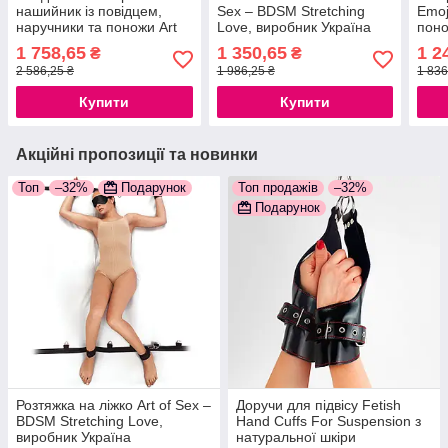
нашийник із повідцем,
Sex – BDSM Stretching
Emoj
наручники та поножи Art
Love, виробник Україна
поно
of Sex — Cassandra, колір
колі
1 758,65
1 350,65
1 2
₴
₴
чорний 777store
2 586,25 ₴
1 986,25 ₴
1 836
Купити
Купити
Акційні пропозиції та новинки
Топ
–32%
Подарунок
Топ продажів
–32%
Подарунок
Розтяжка на ліжко Art of Sex –
Доручи для підвісу Fetish
BDSM Stretching Love,
Hand Cuffs For Suspension з
виробник Україна
натуральної шкіри