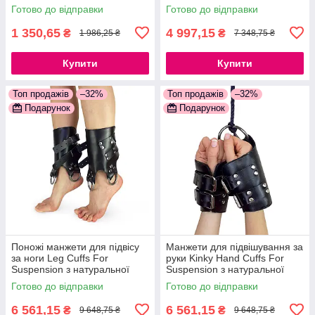
777Store.com.ua
Готово до відправки
Готово до відправки
1 350,65
4 997,15
₴
₴
1 986,25 ₴
7 348,75 ₴
Купити
Купити
Топ продажів
–32%
Топ продажів
–32%
Подарунок
Подарунок
Поножі манжети для підвісу
Манжети для підвішування за
за ноги Leg Cuffs For
руки Kinky Hand Cuffs For
Suspension з натуральної
Suspension з натуральної
шкіри, колір чорний
шкіри, колір чорний
Готово до відправки
Готово до відправки
777Store.com.ua
777Store.com.ua
6 561,15
6 561,15
₴
₴
9 648,75 ₴
9 648,75 ₴