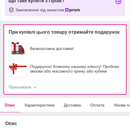
Що таке купити з Пром?
Замовлення під захистом
При купівлі цього товару отримайте подарунок
Безкоштовна доставка!
Подарунок! Кожному нашому клієнту! Пробник
змазки або масажного крему або кубики
Приховати
Опис
Характеристики
Доставка
Оплата
Умови п
Опис