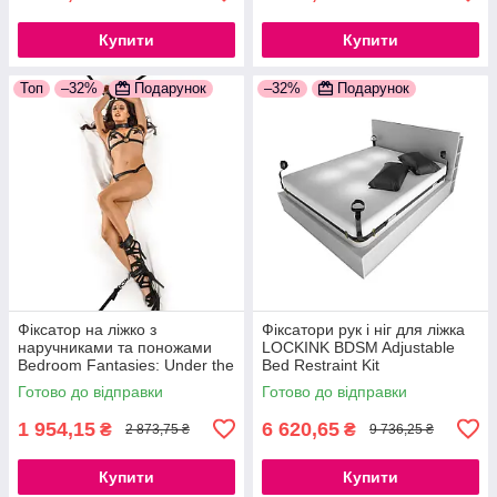
Купити
Купити
Топ
–32%
Подарунок
–32%
Подарунок
Фіксатор на ліжко з
Фіксатори рук і ніг для ліжка
наручниками та поножами
LOCKINK BDSM Adjustable
Bedroom Fantasies: Under the
Bed Restraint Kit
bed Restraint Bondage Set,
Готово до відправки
Готово до відправки
ремені надійно фіксуються
1 954,15
6 620,65
₴
₴
2 873,75 ₴
9 736,25 ₴
Купити
Купити