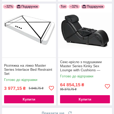
–32%
Подарунок
Топ
–32%
Подарунок
Секс-крісло з подушками
Розтяжка на ліжко Master
Master Series Kinky Sex
Series Interlace Bed Restraint
Lounge with Cushions —
Set
Black, меблі для БДСМ
Готово до відправки
Готово до відправки
64 854,15
₴
3 977,15
₴
5 848,75 ₴
95 373,75 ₴
Купити
Купити
Показати ще