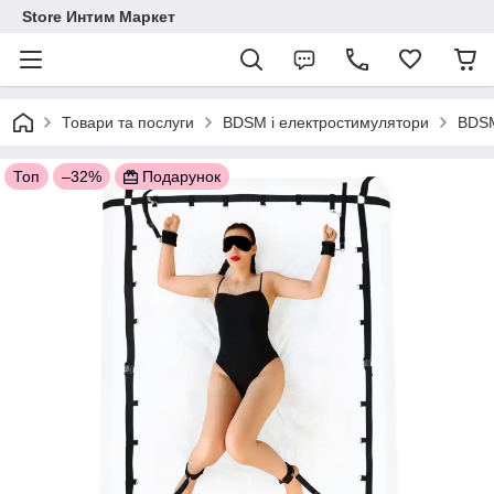
Store Интим Маркет
Товари та послуги
BDSM і електростимулятори
BDSM
Топ
–32%
Подарунок