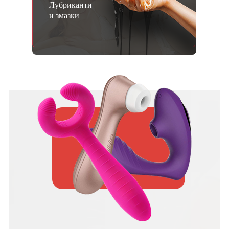
Лубриканти
и змазки