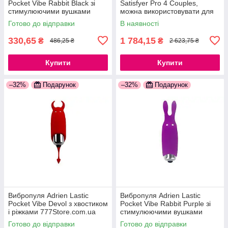
Pocket Vibe Rabbit Black зі
Satisfyer Pro 4 Couples,
стимулюючими вушками
можна використовувати для
777Store.com.ua
сексу у парі 777Store.com.ua
Готово до відправки
В наявності
330,65
1 784,15
₴
₴
486,25 ₴
2 623,75 ₴
Купити
Купити
–32%
Подарунок
–32%
Подарунок
Вибропуля Adrien Lastic
Вибропуля Adrien Lastic
Pocket Vibe Devol з хвостиком
Pocket Vibe Rabbit Purple зі
і ріжками 777Store.com.ua
стимулюючими вушками
777Store.com.ua
Готово до відправки
Готово до відправки