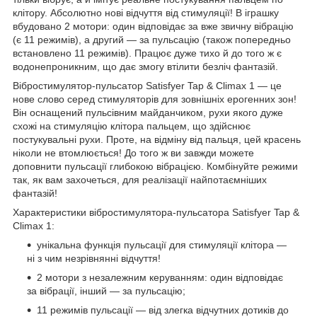
клітору. Абсолютно нові відчуття від стимуляції! В іграшку
вбудовано 2 мотори: один відповідає за вже звичну вібрацію
(є 11 режимів), а другий — за пульсацію (також попередньо
встановлено 11 режимів). Працює дуже тихо й до того ж є
водонепроникним, що дає змогу втілити безліч фантазій.
Вібростимулятор-пульсатор Satisfyer Tap & Climax 1 — це
нове слово серед стимуляторів для зовнішніх ерогенних зон!
Він оснащений пульсівним майданчиком, рухи якого дуже
схожі на стимуляцію клітора пальцем, що здійснює
постукувальні рухи. Проте, на відміну від пальця, цей красень
ніколи не втомлюється! До того ж ви завжди можете
доповнити пульсації глибокою вібрацією. Комбінуйте режими
так, як вам захочеться, для реалізації найпотаємніших
фантазій!
Характеристики вібростимулятора-пульсатора Satisfyer Tap &
Climax 1:
унікальна функція пульсації для стимуляції клітора —
ні з чим незрівнянні відчуття!
2 мотори з незалежним керуванням: один відповідає
за вібрації, інший — за пульсацію;
11 режимів пульсації — від злегка відчутних дотиків до