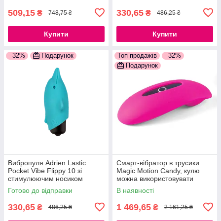
509,15
330,65
₴
₴
748,75 ₴
486,25 ₴
Купити
Купити
–32%
Подарунок
Топ продажів
–32%
Подарунок
Вибропуля Adrien Lastic
Смарт-вібратор в трусики
Pocket Vibe Flippy 10 зі
Magic Motion Candy, кулю
стимулюючим носиком
можна використовувати
777Store.com.ua
окремо 777Store.com.ua
Готово до відправки
В наявності
330,65
1 469,65
₴
₴
486,25 ₴
2 161,25 ₴