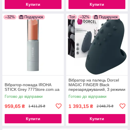
Купити
Купити
–32%
Подарунок
Топ
–32%
Подарунок
Вібратор на палець Dorcel
Вібратор-помада IROHA
MAGIC FINGER Black
STICK Grey 777Store.com.ua
перезаряджуваний, 3 режими
роботи, із м'якого ніжного
Готово до відправки
Готово до відправки
силікону
959,65
1 393,15
₴
₴
1 411,25 ₴
2 048,75 ₴
Купити
Купити