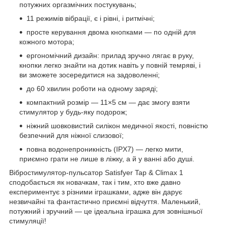
потужних оргазмічних постукувань;
11 режимів вібрації, є і рівні, і ритмічні;
просте керування двома кнопками — по одній для
кожного мотора;
ергономічний дизайн: прилад зручно лягає в руку,
кнопки легко знайти на дотик навіть у повній темряві, і
ви зможете зосередитися на задоволенні;
до 60 хвилин роботи на одному заряді;
компактний розмір — 11×5 см — дає змогу взяти
стимулятор у будь-яку подорож;
ніжний шовковистий силікон медичної якості, повністю
безпечний для ніжної слизової;
повна водонепроникність (IPX7) — легко мити,
приємно грати не лише в ліжку, а й у ванні або душі.
Вібростимулятор-пульсатор Satisfyer Tap & Climax 1
сподобається як новачкам, так і тим, хто вже давно
експериментує з різними іграшками, адже він дарує
незвичайні та фантастично приємні відчуття. Маленький,
потужний і зручний — це ідеальна іграшка для зовнішньої
стимуляції!