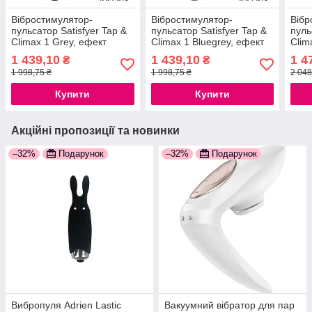
Вібростимулятор-
Вібростимулятор-
Вібр
пульсатор Satisfyer Tap &
пульсатор Satisfyer Tap &
пуль
Climax 1 Grey, ефект
Climax 1 Bluegrey, ефект
Clim
постукування пальцем, 2
постукування пальцем, 2
1 439,10
1 439,10
1 4
₴
₴
мотори
мотори
1 998,75 ₴
1 998,75 ₴
2 048
Купити
Купити
Акційні пропозиції та новинки
–32%
Подарунок
–32%
Подарунок
Вибропуля Adrien Lastic
Вакуумний вібратор для пар