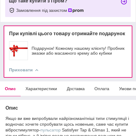
Що таке купити з Пром?
Замовлення під захистом
При купівлі цього товару отримайте подарунок
Подарунок! Кожному нашому клієнту! Пробник
змазки або масажного крему або кубики
Приховати
Опис
Характеристики
Доставка
Оплата
Умови п
Опис
Якщо ви вже випробували найрізноманітніші типи стимуляції і
водночас хочете спробувати щось новеньке, саме час купити
вібростимулятор-
пульсатор
Satisfyer Tap & Climax 1, який не
тільки вібрує, а й імітує реальне постукування пальцем по