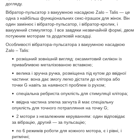
догляду.
Вібратор-пульсатор з вакуумною насадкою Zalo – Talis — це
одна з найбільш функціональних секс-іграшок для жінок. Він
один замінює і вібратор-пульсатор, і вібратор-кролик, і
вакуумний стимулятор. І все завдяки незвичайній формі, двом
потужним моторам та додатковій насадці.
Особливості вібратора-пульсатора з вакуумною насадкою
Zalo – Talis:
розкішний зовнішній вигляд: оксамитовий силікон із
привабливою металізованою вставкою;
велика і зручна ручка, розміщена під кутом до ввідної
частини: вона дає змогу легко дістати до клітора або
точки G навіть за наявності проблем із рухом;
спеціальна ребриста опуклість для стимуляції клітора;
ввідна частина злегка загнута й має спеціальну
опуклість для точного потрапляння на точку G;
2 мотори з незалежним керуванням: один відповідає
за вібрацію, другий — за пульсацію;
по 6 режимів роботи для кожного мотора, є і рівні, і
ритмічні;