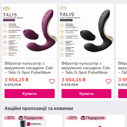
Вібратор-пульсатор з
Вібратор-пульсатор з
Вібр
вакуумною насадкою Zalo
вакуумною насадкою Zalo
ваку
– Talis G-Spot PulseWave
– Talis G-Spot PulseWave
– Ta
Vibrator Velvet Purple, 2
Vibrator Obsidian Black, 2
Vibra
3 654,15
3 654,15
3 6
₴
₴
мотори, підігрів, магнітний
мотори, підігрів, магнітний
мото
5 373,75 ₴
5 373,75 ₴
5 373
USB
USB
USB
Купити
Купити
Акційні пропозиції та новинки
–32%
Подарунок
–32%
Подарунок