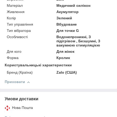
Матеріал
Медичний силікон
Живлення
Акумулятор
Колір
Зелений
Тип управління
Вбудоване
Тип вібратора
Для точки G
Особливості
Водонепроникні, З
підігрівом , Безшумні, З
вакумною стимуляцією
Для кого
Для жінок
Форма
Кролик
Користувальницькі характеристики
Бренд (Країна)
Zalo (США)
Приховати
Умови доставки
Нова Пошта