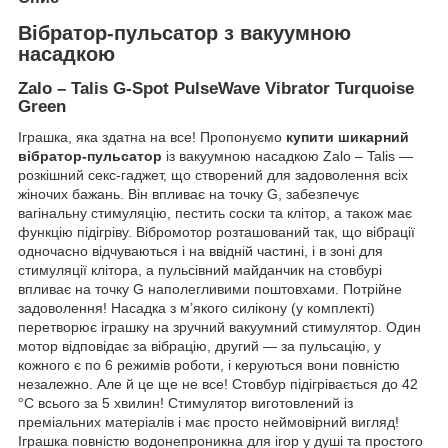
Вібратор-пульсатор з вакуумною
насадкою
Zalo – Talis G-Spot PulseWave Vibrator Turquoise
Green
Іграшка, яка здатна на все! Пропонуємо
купити шикарний
вібратор-пульсатор
із вакуумною насадкою Zalo – Talis —
розкішний секс-гаджет, що створений для задоволення всіх
жіночих бажань. Він впливає на точку G, забезпечує
вагінальну стимуляцію, пестить соски та клітор, а також має
функцію підігріву. Вібромотор розташований так, що вібрації
одночасно відчуваються і на ввідній частині, і в зоні для
стимуляції клітора, а пульсівний майданчик на стовбурі
впливає на точку G наполегливими поштовхами. Потрійне
задоволення! Насадка з м’якого силікону (у комплекті)
перетворює іграшку на зручний вакуумний стимулятор. Один
мотор відповідає за вібрацію, другий — за пульсацію, у
кожного є по 6 режимів роботи, і керуються вони повністю
незалежно. Але й це ще не все! Стовбур підігрівається до 42
°C всього за 5 хвилин! Стимулятор виготовлений із
преміальних матеріалів і має просто неймовірний вигляд!
Іграшка повністю водонепроникна для ігор у душі та простого