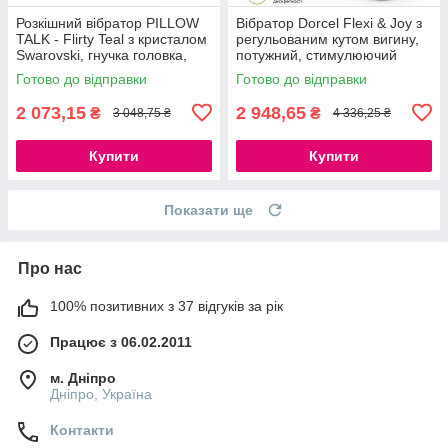
Розкішний вібратор PILLOW
Вібратор Dorcel Flexi & Joy з
TALK - Flirty Teal з кристалом
регульованим кутом вигину,
Swarovski, гнучка головка,
потужний, стимулюючий
м'який силікон, USB-кабель
рельєф, 2 мотора, USB-
Готово до відправки
Готово до відправки
кабель для зарядки
2 073,15
2 948,65
₴
₴
3 048,75 ₴
4 336,25 ₴
Купити
Купити
Показати ще
Про нас
100% позитивних з 37 відгуків за рік
Працює з 06.02.2011
м. Дніпро
Дніпро, Україна
Контакти