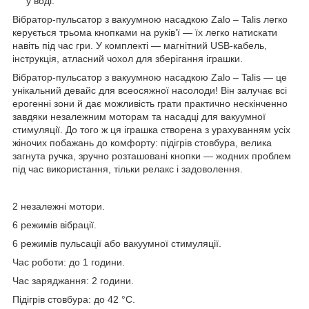
у воді.
Вібратор-пульсатор з вакуумною насадкою Zalo – Talis легко
керується трьома кнопками на руків’ї — їх легко натискати
навіть під час гри. У комплекті — магнітний USB-кабель,
інструкція, атласний чохол для зберігання іграшки.
Вібратор-пульсатор з вакуумною насадкою Zalo – Talis — це
унікальний девайс для всеосяжної насолоди! Він залучає всі
ерогенні зони й дає можливість грати практично нескінченно
завдяки незалежним моторам та насадці для вакуумної
стимуляції. До того ж ця іграшка створена з урахуванням усіх
жіночих побажань до комфорту: підігрів стовбура, велика
загнута ручка, зручно розташовані кнопки — жодних проблем
під час використання, тільки релакс і задоволення.
2 незалежні мотори.
6 режимів вібрації.
6 режимів пульсації або вакуумної стимуляції.
Час роботи: до 1 години.
Час заряджання: 2 години.
Підігрів стовбура: до 42 °C.