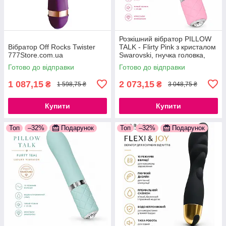
Розкішний вібратор PILLOW
Вібратор Off Rocks Twister
TALK - Flirty Pink з кристалом
777Store.com.ua
Swarovski, гнучка головка,
м'який силікон, USB-кабель
Готово до відправки
Готово до відправки
1 087,15
2 073,15
₴
₴
1 598,75 ₴
3 048,75 ₴
Купити
Купити
Топ
–32%
Подарунок
Топ
–32%
Подарунок