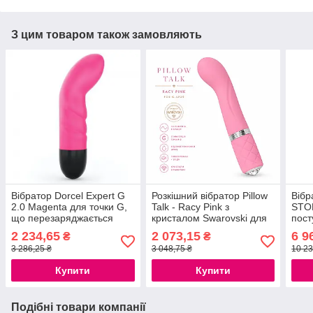
З цим товаром також замовляють
Вібратор Dorcel Expert G
Розкішний вібратор Pillow
Вібр
2.0 Magenta для точки G,
Talk - Racy Pink з
STOR
що перезаряджається
кристалом Swarovski для
пост
777Store.com.ua
точки G, подарункове
голо
2 234,65
2 073,15
6 9
₴
₴
паковання, USB-кабель в
3 286,25 ₴
3 048,75 ₴
10 23
комплекті
Купити
Купити
Подібні товари компанії