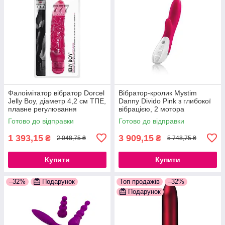
Фалоімітатор вібратор Dorcel
Вібратор-кролик Mystim
Jelly Boy, діаметр 4,2 см ТПЕ,
Danny Divido Pink з глибокої
плавне регулювання
вібрацією, 2 мотора
потужності вібрації
777Store.com.ua
Готово до відправки
Готово до відправки
777Store.com.ua
1 393,15
3 909,15
₴
₴
2 048,75 ₴
5 748,75 ₴
Купити
Купити
–32%
Подарунок
Топ продажів
–32%
Подарунок