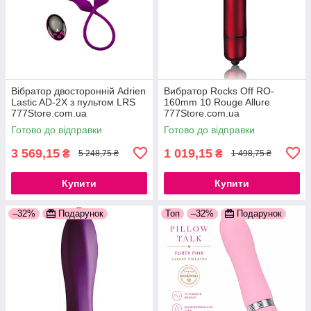
Вібратор двосторонній Adrien
Вибратор Rocks Off RO-
Lastic AD-2X з пультом LRS
160mm 10 Rouge Allure
777Store.com.ua
777Store.com.ua
Готово до відправки
Готово до відправки
3 569,15
1 019,15
₴
₴
5 248,75 ₴
1 498,75 ₴
Купити
Купити
–32%
Подарунок
Топ
–32%
Подарунок