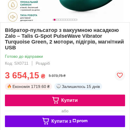
Вібратор-пульсатор з вакуумною насадкою
Zalo – Talis G-Spot PulseWave Vibrator
Turquoise Green, 2 мотори, підігрів, магнітний
USB
Готово до відправки
Код: SX0711
Роздріб
3 654,15
₴
5 373,75 ₴
Економія
1719.60 ₴
Залишилось
15 днів
Купити
або
Купити з