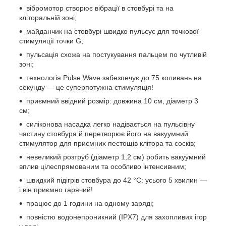
вібромотор створює вібрації в стовбурі та на
кліторальній зоні;
майданчик на стовбурі швидко пульсує для точкової
стимуляції точки G;
пульсація схожа на постукування пальцем по чутливій
зоні;
технологія Pulse Wave забезпечує до 75 коливань на
секунду — це суперпотужна стимуляція!
приємний ввідний розмір: довжина 10 см, діаметр 3
см;
силіконова насадка легко надівається на пульсівну
частину стовбура й перетворює його на вакуумний
стимулятор для приємних пестощів клітора та сосків;
невеликий розтруб (діаметр 1,2 см) робить вакуумний
вплив цілеспрямованим та особливо інтенсивним;
швидкий підігрів стовбура до 42 °C: усього 5 хвилин —
і він приємно гарячий!
працює до 1 години на одному заряді;
повністю водонепроникний (IPX7) для захопливих ігор