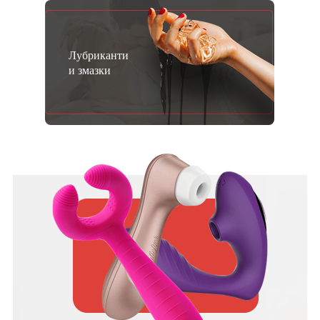
Лубриканти
и змазки