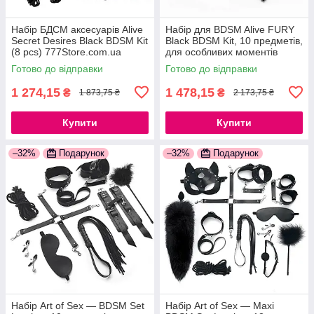
Набір БДСМ аксесуарів Alive
Набір для BDSM Alive FURY
Secret Desires Black BDSM Kit
Black BDSM Kit, 10 предметів,
(8 pcs) 777Store.com.ua
для особливих моментів
підкорення та домінування
Готово до відправки
Готово до відправки
1 274,15
1 478,15
₴
₴
1 873,75 ₴
2 173,75 ₴
Купити
Купити
–32%
Подарунок
–32%
Подарунок
Набір Art of Sex — BDSM Set
Набір Art of Sex — Maxi