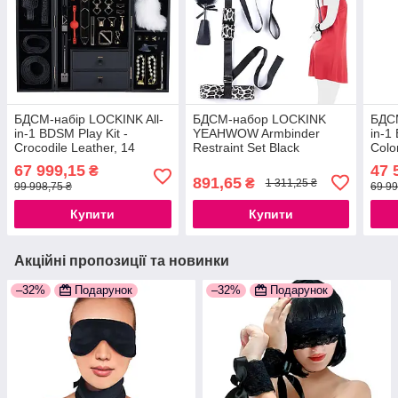
БДСМ-набір LOCKINK All-
БДСМ-набор LOCKINK
БДСМ
in-1 BDSM Play Kit -
YEAHWOW Armbinder
in-1
Crocodile Leather, 14
Restraint Set Black
Colo
предметів, чорний,
для 
67 999,15
47 
₴
натуральна теляча шкіра
891,65
₴
1 311,25 ₴
99 998,75 ₴
69 99
Купити
Купити
Акційні пропозиції та новинки
–32%
Подарунок
–32%
Подарунок