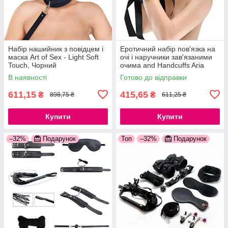
Набір нашийник з повідцем і
Еротичний набір пов'язка на
маска Art of Sex - Light Soft
очі і наручники зав'язаними
Touch, Чорний
очима and Handcuffs Aria
777Store.com.ua
777Store.com.ua
В наявності
Готово до відправки
611,15
415,65
₴
₴
898,75 ₴
611,25 ₴
Купити
Купити
–32%
Подарунок
Топ
–32%
Подарунок