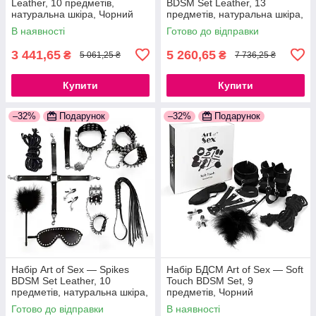
Leather, 10 предметів,
BDSM Set Leather, 13
натуральна шкіра, Чорний
предметів, натуральна шкіра,
777Store.com.ua
Чорний 777Store.com.ua
В наявності
Готово до відправки
3 441,65
5 260,65
₴
₴
5 061,25 ₴
7 736,25 ₴
Купити
Купити
–32%
Подарунок
–32%
Подарунок
Набір Art of Sex — Spikes
Набір БДСМ Art of Sex — Soft
BDSM Set Leather, 10
Touch BDSM Set, 9
предметів, натуральна шкіра,
предметів, Чорний
Чорний 777Store.com.ua
777Store.com.ua
Готово до відправки
В наявності