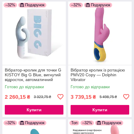
–32%
Подарунок
–32%
Подарунок
Вібратор-кролик для точки G
Вібратор кролик із ротацією
KISTOY Big G Blue, вигнутий
PMV20 Copy — Dolphin
відросток, автоматичний
Vibrator
підігрів
Готово до відправки
Готово до відправки
2 260,15
3 739,15
₴
₴
3 323,75 ₴
5 498,75 ₴
Купити
Купити
–32%
Подарунок
Топ
–32%
Подарунок