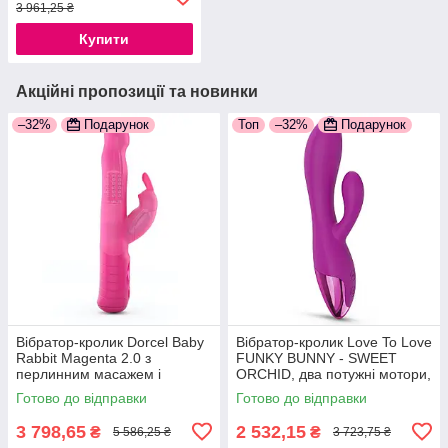
3 961,25 ₴
Купити
Акційні пропозиції та новинки
–32%
Подарунок
Топ
–32%
Подарунок
Вібратор-кролик Dorcel Baby
Вібратор-кролик Love To Love
Rabbit Magenta 2.0 з
FUNKY BUNNY - SWEET
перлинним масажем і
ORCHID, два потужні мотори,
обертовою головкою
10 режимів, USB-кабель для
Готово до відправки
Готово до відправки
заряджання
3 798,65
2 532,15
₴
₴
5 586,25 ₴
3 723,75 ₴