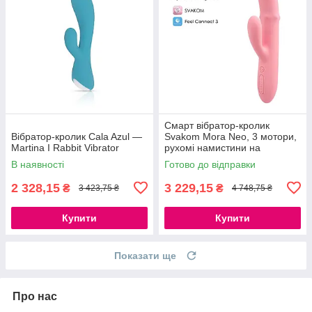
Смарт вібратор-кролик
Вібратор-кролик Cala Azul —
Svakom Mora Neo, 3 мотори,
Martina I Rabbit Vibrator
рухомі намистини на
стовбурі, керування на будь-
В наявності
Готово до відправки
якій відстані
2 328,15
3 229,15
₴
₴
3 423,75 ₴
4 748,75 ₴
Купити
Купити
Показати ще
Про нас