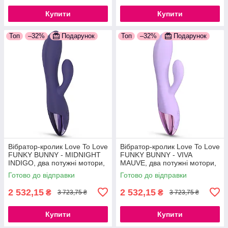
Купити
Купити
Топ
–32%
Подарунок
Топ
–32%
Подарунок
Вібратор-кролик Love To Love
Вібратор-кролик Love To Love
FUNKY BUNNY - MIDNIGHT
FUNKY BUNNY - VIVA
INDIGO, два потужні мотори,
MAUVE, два потужні мотори,
10 режимів, USB-кабель для
10 режимів, USB-кабель для
Готово до відправки
Готово до відправки
заряджання
заряджання
2 532,15
2 532,15
₴
₴
3 723,75 ₴
3 723,75 ₴
Купити
Купити