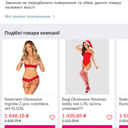
Законом не передбачено повернення та обмін даного товару
належної якості
Всі умови повернення
Подібні товари компанії
Комплект Obsessive
Боді Obsessive Kissmas
Комп
Ingridia 2-pcs crotchless
teddy red L/XL (м'ята
Euri
set XL/2XL
упаковка!!!!
1 648,15
1 435,65
1 5
₴
₴
2 423,75 ₴
2 111,25 ₴
2 311