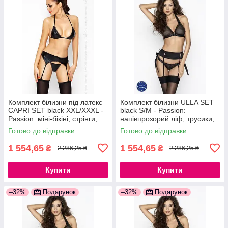
Комплект білизни під латекс
Комплект білизни ULLA SET
CAPRI SET black XXL/XXXL -
black S/M - Passion:
Passion: міні-бікіні, стрінги,
напівпрозорий ліф, трусики,
пояс для панчіх
пояс 777Store.com.ua
Готово до відправки
Готово до відправки
777Store.com.ua
1 554,65
1 554,65
₴
₴
2 286,25 ₴
2 286,25 ₴
Купити
Купити
–32%
Подарунок
–32%
Подарунок