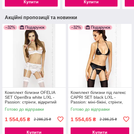
Купити
Купити
Акційні пропозиції та новинки
–32%
Подарунок
–32%
Подарунок
Комплект білизни OFELIA
Комплект білизни під латекс
SET OpenBra white L/XL -
CAPRI SET black L/XL -
Passion: стрінги, відкритий
Passion: міні-бікіні, стрінги,
ліф, широкий пояс
пояс для панчіх
Готово до відправки
Готово до відправки
777Store.com.ua
777Store.com.ua
1 554,65
1 554,65
₴
₴
2 286,25 ₴
2 286,25 ₴
Купити
Купити