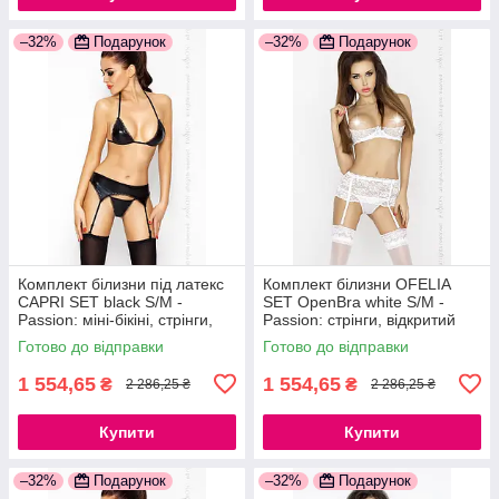
–32%
Подарунок
–32%
Подарунок
Комплект білизни під латекс
Комплект білизни OFELIA
CAPRI SET black S/M -
SET OpenBra white S/M -
Passion: міні-бікіні, стрінги,
Passion: стрінги, відкритий
пояс для панчіх
ліф, широкий пояс
Готово до відправки
Готово до відправки
777Store.com.ua
777Store.com.ua
1 554,65
1 554,65
₴
₴
2 286,25 ₴
2 286,25 ₴
Купити
Купити
–32%
Подарунок
–32%
Подарунок