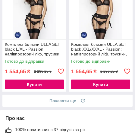
Комплект білизни ULLA SET
Комплект білизни ULLA SET
black L/XL - Passion:
black XXL/XXXL - Passion:
напівпрозорий ліф, трусики,
напівпрозорий ліф, трусики,
пояс 777Store.com.ua
пояс 777Store.com.ua
Готово до відправки
Готово до відправки
1 554,65
1 554,65
₴
₴
2 286,25 ₴
2 286,25 ₴
Купити
Купити
Показати ще
Про нас
100% позитивних з 37 відгуків за рік