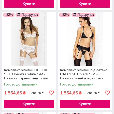
Купити
Купити
–32%
Подарунок
–32%
Подарунок
Комплект білизни OFELIA
Комплект білизни під латекс
SET OpenBra white S/M -
CAPRI SET black S/M -
Passion: стрінги, відкритий
Passion: міні-бікіні, стрінги,
ліф, широкий пояс
пояс для панчіх
Готово до відправки
Готово до відправки
777Store.com.ua
777Store.com.ua
1 554,65
1 554,65
₴
₴
2 286,25 ₴
2 286,25 ₴
Купити
Купити