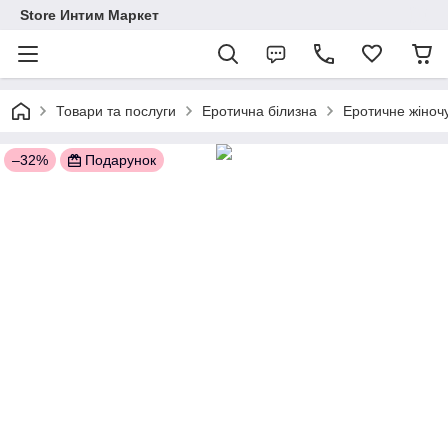
Store Интим Маркет
Товари та послуги
Еротична білизна
Еротичне жіночу
–32%
Подарунок