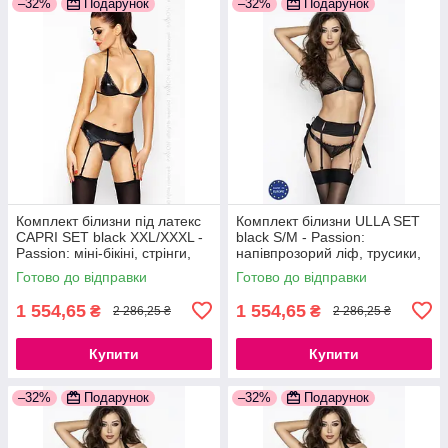
–32%
Подарунок
–32%
Подарунок
Комплект білизни під латекс
Комплект білизни ULLA SET
CAPRI SET black XXL/XXXL -
black S/M - Passion:
Passion: міні-бікіні, стрінги,
напівпрозорий ліф, трусики,
пояс для панчіх
пояс 777Store.com.ua
Готово до відправки
Готово до відправки
777Store.com.ua
1 554,65
1 554,65
₴
₴
2 286,25 ₴
2 286,25 ₴
Купити
Купити
–32%
Подарунок
–32%
Подарунок