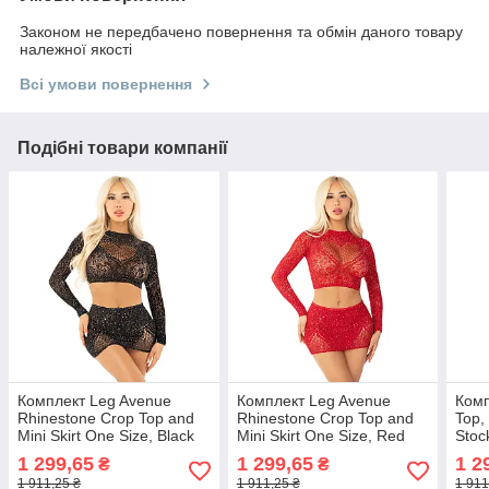
Законом не передбачено повернення та обмін даного товару
належної якості
Всі умови повернення
Подібні товари компанії
Комплект Leg Avenue
Комплект Leg Avenue
Комп
Rhinestone Crop Top and
Rhinestone Crop Top and
Top,
Mini Skirt One Size, Black
Mini Skirt One Size, Red
Stoc
1 299,65
1 299,65
1 2
₴
₴
1 911,25 ₴
1 911,25 ₴
1 911