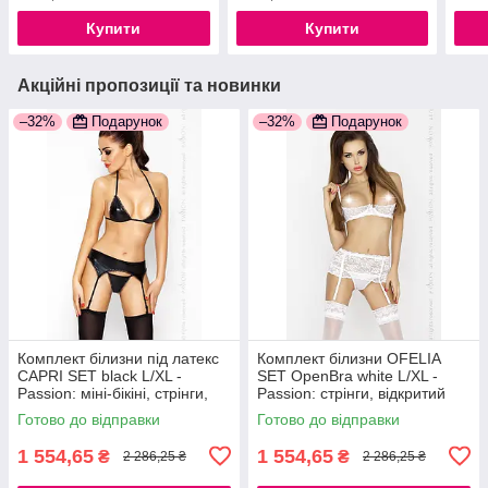
Купити
Купити
Акційні пропозиції та новинки
–32%
Подарунок
–32%
Подарунок
Комплект білизни під латекс
Комплект білизни OFELIA
CAPRI SET black L/XL -
SET OpenBra white L/XL -
Passion: міні-бікіні, стрінги,
Passion: стрінги, відкритий
пояс для панчіх
ліф, широкий пояс
Готово до відправки
Готово до відправки
777Store.com.ua
777Store.com.ua
1 554,65
1 554,65
₴
₴
2 286,25 ₴
2 286,25 ₴