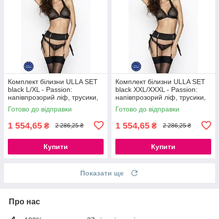
Комплект білизни ULLA SET
Комплект білизни ULLA SET
black L/XL - Passion:
black XXL/XXXL - Passion:
напівпрозорий ліф, трусики,
напівпрозорий ліф, трусики,
пояс 777Store.com.ua
пояс 777Store.com.ua
Готово до відправки
Готово до відправки
1 554,65
1 554,65
₴
₴
2 286,25 ₴
2 286,25 ₴
Купити
Купити
Показати ще
Про нас