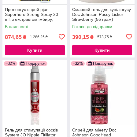
Пролонгує спрей pjur
Смачний гель для кунілінгусу
Superhero Strong Spray 20
Doc Johnson Pussy Licker
ml, з екстрактом імбиру,
Strawberry (56 грам)
вбирається в шкіру
777Store.com.ua
В наявності
Готово до відправки
777Store.com.ua
874,65
390,15
₴
₴
1 286,25 ₴
573,75 ₴
Купити
Купити
–32%
Подарунок
–32%
Подарунок
Гель для стимуляції сосків
Спрей для мінету Doc
System JO Nipple Titillator
Johnson GoodHead