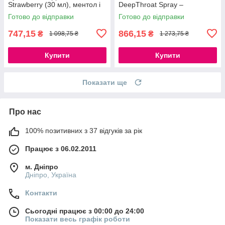
Strawberry (30 мл), ментол і
DeepThroat Spray –
перцева м'ята
Watermelon 59 мл для
Готово до відправки
Готово до відправки
777Store.com.ua
глибокого мінета
777Store.com.ua
747,15
866,15
₴
₴
1 098,75 ₴
1 273,75 ₴
Купити
Купити
Показати ще
Про нас
100% позитивних з 37 відгуків за рік
Працює з 06.02.2011
м. Дніпро
Дніпро, Україна
Контакти
Сьогодні працює з 00:00 до 24:00
Показати весь графік роботи