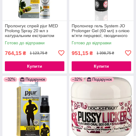
Пролонгує спрей pjur MED
Пролонгер гель System JO
Prolong Spray 20 мл з
Prolonger Gel (60 мл) з олією
натуральним екстрактом
м'яти перцевої, гвоздичного
дубової кори і пантенолом
перцю і пачулі
Готово до відправки
Готово до відправки
777Store.com.ua
777Store.com.ua
764,15
951,15
₴
₴
1 123,75 ₴
1 398,75 ₴
Купити
Купити
–32%
Подарунок
–32%
Подарунок