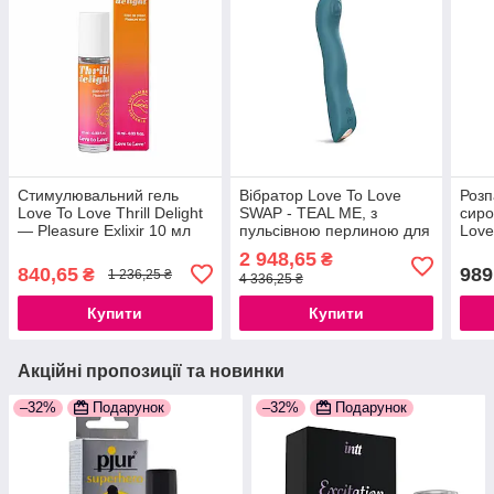
Стимулювальний гель
Вібратор Love To Love
Розп
Love To Love Thrill Delight
SWAP - TEAL ME, з
сиро
— Pleasure Exlixir 10 мл
пульсівною перлиною для
Love
точки G, 3 мотори, гнеться
Quiv
2 948,65
₴
777Store.com.ua
01.0
840,65
989
₴
1 236,25 ₴
4 336,25 ₴
Купити
Купити
Акційні пропозиції та новинки
–32%
Подарунок
–32%
Подарунок