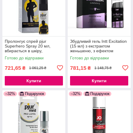
Пролонгує спрей pjur
Збудливий гель Intt Excitation
Superhero Spray 20 мл,
(15 мл) з екстрактом
вбирається в шкіру,
женьшеню, з ефектом
натуральні компоненти
вібрації 777Store.com.ua
Готово до відправки
Готово до відправки
777Store.com.ua
721,65
781,15
₴
₴
1 061,25 ₴
1 148,75 ₴
Купити
Купити
–32%
Подарунок
–32%
Подарунок