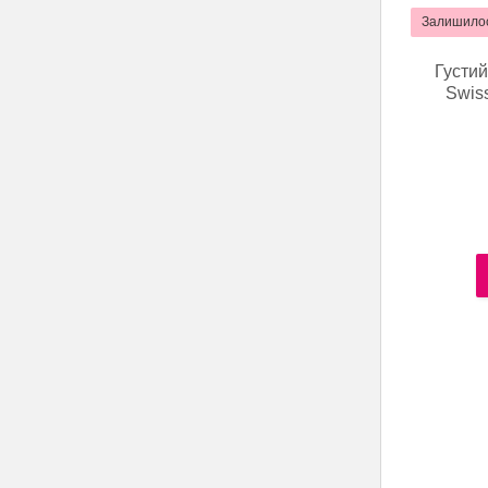
Залишилос
Густий
Swis