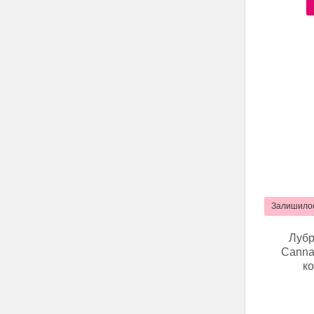
Залишилос
Лубр
Cannab
ко