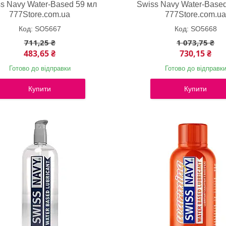
s Navy Water-Based 59 мл
Swiss Navy Water-Base
777Store.com.ua
777Store.com.u
SO5667
SO5668
711,25 ₴
1 073,75 ₴
483,65 ₴
730,15 ₴
Готово до відправки
Готово до відправк
Купити
Купити