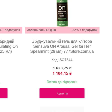
%
Залишилось 13 днів
–32%
ібридній
Збуджувальний гель для клітора
ulating On
Sensuva ON Arousal Gel for Her
125 мл)
Spearmint (29 мл) 777Store.com.ua
a
SO7844
1 623,75 ₴
1 104,15 ₴
Готово до відправки
и
Купити