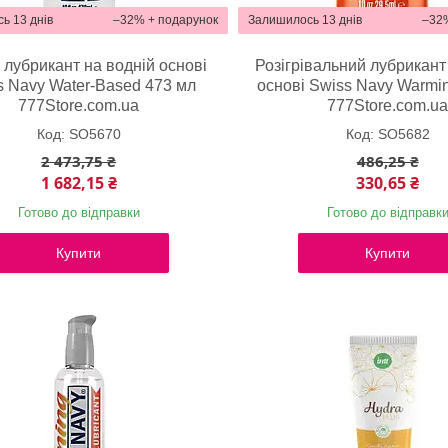
ь 13 днів
–32%
Залишилось 13 днів
–32
 лубрикант на водній основі
Розігрівальний лубрикант
s Navy Water-Based 473 мл
основі Swiss Navy Warmin
777Store.com.ua
777Store.com.u
SO5670
SO5682
2 473,75 ₴
486,25 ₴
1 682,15 ₴
330,65 ₴
Готово до відправки
Готово до відправк
Купити
Купити