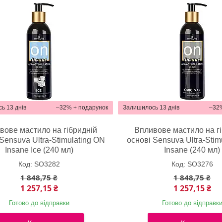
ь 13 днів
–32%
Залишилось 13 днів
–32
вове мастило на гібридній
Впливове мастило на г
Sensuva Ultra-Stimulating ON
основі Sensuva Ultra-Stim
Insane Ice (240 мл)
Insane (240 мл)
SO3282
SO3276
1 848,75 ₴
1 848,75 ₴
1 257,15 ₴
1 257,15 ₴
Готово до відправки
Готово до відправк