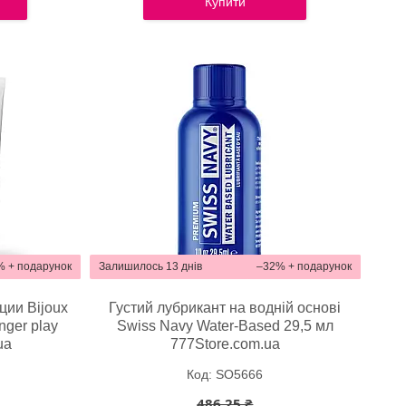
Купити
%
Залишилось 13 днів
–32%
ции Bijoux
Густий лубрикант на водній основі
nger play
Swiss Navy Water-Based 29,5 мл
ua
777Store.com.ua
SO5666
486,25 ₴