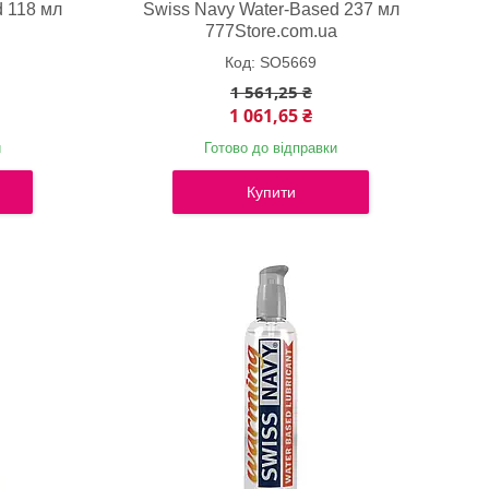
d 118 мл
Swiss Navy Water-Based 237 мл
a
777Store.com.ua
SO5669
1 561,25 ₴
1 061,65 ₴
и
Готово до відправки
Купити