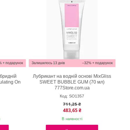
%
Залишилось 13 днів
–32%
ібридній
Лубрикант на водній основі MixGliss
ulating On
SWEET BUBBLE GUM (70 мл)
777Store.com.ua
SO1357
711,25 ₴
483,65 ₴
и
В наявності