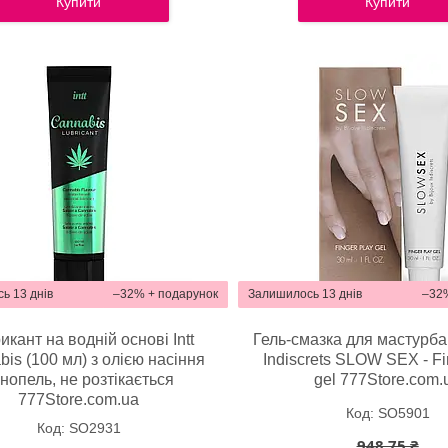
Купити
Купити
ь 13 днів
–32%
Залишилось 13 днів
–32
икант на водній основі Intt
Гель-смазка для мастурба
is (100 мл) з олією насіння
Indiscrets SLOW SEX - Fi
нопель, не розтікається
gel 777Store.com.
777Store.com.ua
SO5901
SO2931
948,75 ₴