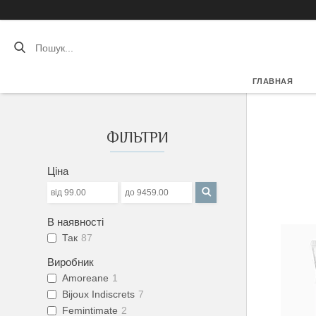
ГЛАВНАЯ
ФІЛЬТРИ
Ціна
В наявності
Так
87
Виробник
Amoreane
1
Bijoux Indiscrets
7
Femintimate
2