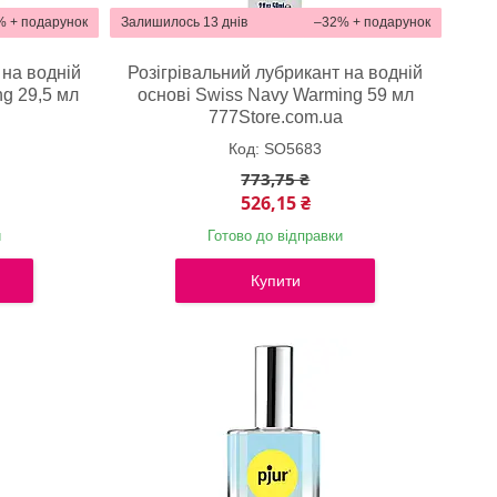
%
Залишилось 13 днів
–32%
 на водній
Розігрівальний лубрикант на водній
g 29,5 мл
основі Swiss Navy Warming 59 мл
a
777Store.com.ua
SO5683
773,75 ₴
526,15 ₴
и
Готово до відправки
Купити