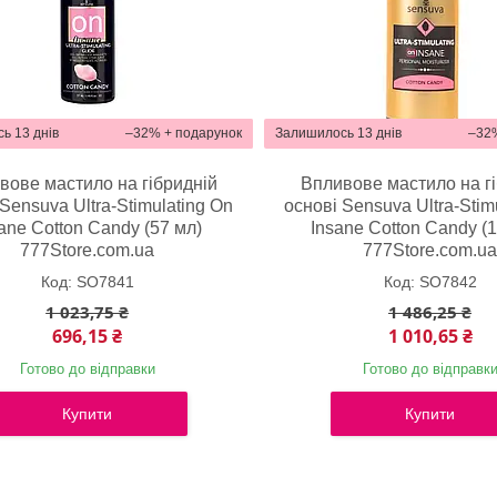
ь 13 днів
–32%
Залишилось 13 днів
–32
вове мастило на гібридній
Впливове мастило на г
Sensuva Ultra-Stimulating On
основі Sensuva Ultra-Stim
ane Cotton Candy (57 мл)
Insane Cotton Candy (
777Store.com.ua
777Store.com.u
SO7841
SO7842
1 023,75 ₴
1 486,25 ₴
696,15 ₴
1 010,65 ₴
Готово до відправки
Готово до відправк
Купити
Купити