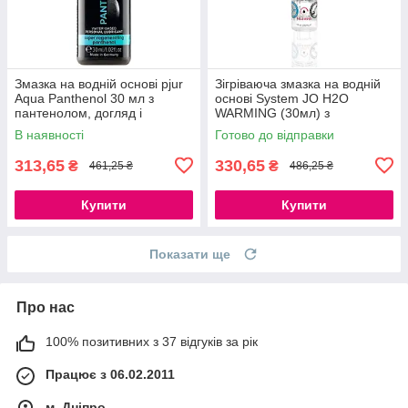
Змазка на водній основі pjur
Зігріваюча змазка на водній
Aqua Panthenol 30 мл з
основі System JO H2O
пантенолом, догляд і
WARMING (30мл) з
зволоження 777Store.com.ua
екстрактом м'яти перцевої
В наявності
Готово до відправки
777Store.com.ua
313,65
330,65
₴
₴
461,25 ₴
486,25 ₴
Купити
Купити
Показати ще
Про нас
100% позитивних з 37 відгуків за рік
Працює з 06.02.2011
м. Дніпро