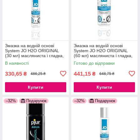
Змазка на водній основі
Змазка на водній основі
System JO H2O ORIGINAL
System JO H2O ORIGINAL
(30 мл) масляниста і гладка,
(60 мл) масляниста і гладка,
рослинний гліцерин
рослинний гліцерин
В наявності
Готово до відправки
777Store.com.ua
777Store.com.ua
330,65
441,15
₴
₴
486,25 ₴
648,75 ₴
Купити
Купити
–32%
Подарунок
–32%
Подарунок