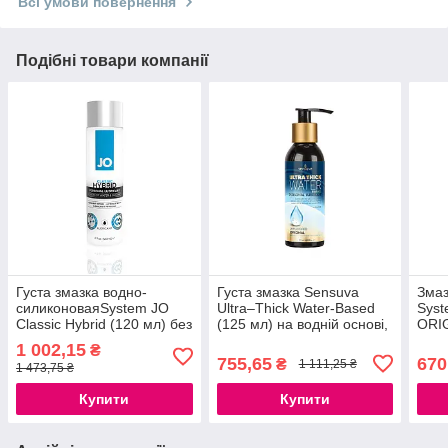
Всі умови повернення
Подібні товари компанії
Густа змазка водно-
Густа змазка Sensuva
Змаз
силиконоваяSystem JO
Ultra–Thick Water-Based
Syst
Classic Hybrid (120 мл) без
(125 мл) на водній основі,
ORIG
парабенів, гліцерину і
без гліцерину і парабенів
гліц
1 002,15
₴
масел 777Store.com.ua
777Store.com.ua
пара
755,65
670
₴
1 111,25 ₴
1 473,75 ₴
777S
Купити
Купити