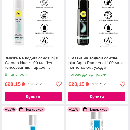
Змазка на водній основі pjur
Смазка на водной основе
Woman Nude 100 мл без
pjur Aqua Panthenol 100 мл с
консервантів, парабенів,
пантенолом, уход и
гліцерину 777Store.com.ua
увлажнение 777Store.com.ua
В наявності
Готово до відправки
628,15
628,15
₴
₴
923,75 ₴
923,75 ₴
Купити
Купити
–32%
Подарунок
–32%
Подарунок