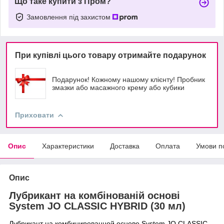
Що таке купити з Пром?
Замовлення під захистом
При купівлі цього товару отримайте подарунок
Подарунок! Кожному нашому клієнту! Пробник
змазки або масажного крему або кубики
Приховати
Опис
Характеристики
Доставка
Оплата
Умови п
Опис
Лубрикант на комбінованій основі
System JO CLASSIC HYBRID (30 мл)
Лубрикант на комбинированной основе System JO CLASSIC