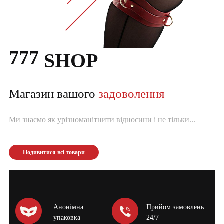
777
SHOP
Магазин вашого
задоволення
Ми знаємо як урізноманітнити відносини і не тільки...
Подивитися всі товари
Анонімна
Прийом замовлень
упаковка
24/7