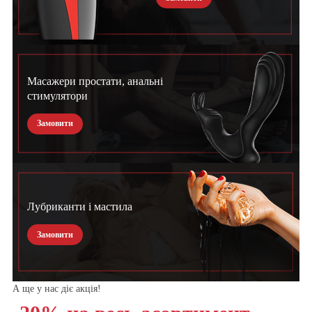
Масажери простати, анальні
стимулятори
Замовити
Лубриканти і мастила
Замовити
А ще у нас діє акція!