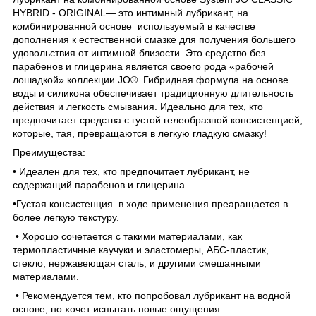
HYBRID - ORIGINAL— это интимный лубрикант, на
комбинированной основе используемый в качестве
дополнения к естественной смазке для получения большего
удовольствия от интимной близости. Это средство без
парабенов и глицерина является своего рода «рабочей
лошадкой» коллекции JO®. Гибридная формула на основе
воды и силикона обеспечивает традиционную длительность
действия и легкость смывания. Идеально для тех, кто
предпочитает средства с густой гелеобразной консистенцией,
которые, тая, превращаются в легкую гладкую смазку!
Преимущества:
• Идеален для тех, кто предпочитает лубрикант, не
содержащий парабенов и глицерина.
•Густая консистенция в ходе применения преаращается в
более легкую текстуру.
• Хорошо сочетается с такими материалами, как
термопластичные каучуки и эластомеры, АБС-пластик,
стекло, нержавеющая сталь, и другими смешанными
материалами.
• Рекомендуется тем, кто попробовал лубрикант на водной
основе, но хочет испытать новые ощущения.