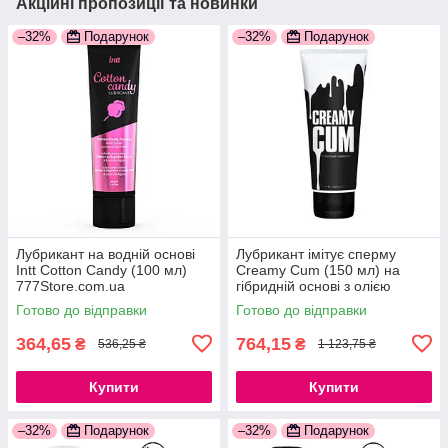
Акційні пропозиції та новинки
–32%
Подарунок
–32%
Подарунок
Лубрикант на водній основі
Лубрикант імітує сперму
Intt Cotton Candy (100 мл)
Creamy Cum (150 мл) на
777Store.com.ua
гібридній основі з олією
звіробою 777Store.com.ua
Готово до відправки
Готово до відправки
364,65
764,15
₴
₴
536,25 ₴
1 123,75 ₴
Купити
Купити
–32%
Подарунок
–32%
Подарунок