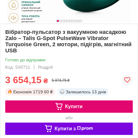
Вібратор-пульсатор з вакуумною насадкою
Zalo – Talis G-Spot PulseWave Vibrator
Turquoise Green, 2 мотори, підігрів, магнітний
USB
Готово до відправки
Код: SX0711
Роздріб
3 654,15
₴
5 373,75 ₴
Економія
1719.60 ₴
Залишилось
13 днів
Купити
або
Купити з