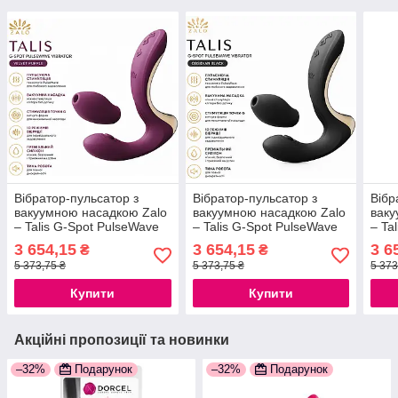
Вібратор-пульсатор з
Вібратор-пульсатор з
Вібр
вакуумною насадкою Zalo
вакуумною насадкою Zalo
ваку
– Talis G-Spot PulseWave
– Talis G-Spot PulseWave
– Ta
Vibrator Velvet Purple, 2
Vibrator Obsidian Black, 2
Vibra
3 654,15
3 654,15
3 6
₴
₴
мотори, підігрів, магнітний
мотори, підігрів, магнітний
мото
5 373,75 ₴
5 373,75 ₴
5 373
USB
USB
USB
Купити
Купити
Акційні пропозиції та новинки
–32%
Подарунок
–32%
Подарунок