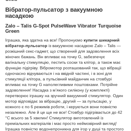
Вібратор-пульсатор з вакуумною
насадкою
Zalo – Talis G-Spot PulseWave Vibrator Turquoise
Green
Іграшка, яка здатна на все! Пропонуємо
купити шикарний
вібратор-пульсатор
із вакуумною насадкою Zalo – Talis —
розкішний секс-гаджет, що створений для задоволення всіх
жіночих бажань. Він впливає на точку G, забезпечує
вагінальну стимуляцію, пестить соски та клітор, а також має
функцію підігріву. Вібромотор розташований так, що вібрації
одночасно відчуваються і на ввідній частині, і в зоні для
стимуляції клітора, а пульсівний майданчик на стовбурі
впливає на точку G наполегливими поштовхами. Потрійне
задоволення! Насадка з м’якого силікону (у комплекті)
перетворює іграшку на зручний вакуумний стимулятор. Один
мотор відповідає за вібрацію, другий — за пульсацію, у
кожного є по 6 режимів роботи, і керуються вони повністю
незалежно. Але й це ще не все! Стовбур підігрівається до 42
°C всього за 5 хвилин! Стимулятор виготовлений із
преміальних матеріалів і має просто неймовірний вигляд!
Іграшка повністю водонепроникна для ігор у душі та простого