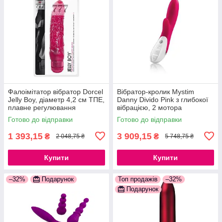
Фалоімітатор вібратор Dorcel
Вібратор-кролик Mystim
Jelly Boy, діаметр 4,2 см ТПЕ,
Danny Divido Pink з глибокої
плавне регулювання
вібрацією, 2 мотора
потужності вібрації
777Store.com.ua
Готово до відправки
Готово до відправки
777Store.com.ua
1 393,15
3 909,15
₴
₴
2 048,75 ₴
5 748,75 ₴
Купити
Купити
–32%
Подарунок
Топ продажів
–32%
Подарунок