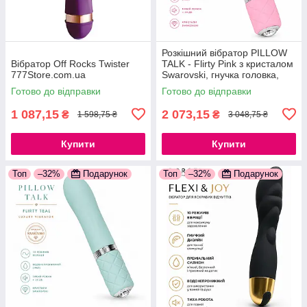
Розкішний вібратор PILLOW
Вібратор Off Rocks Twister
TALK - Flirty Pink з кристалом
777Store.com.ua
Swarovski, гнучка головка,
м'який силікон, USB-кабель
Готово до відправки
Готово до відправки
1 087,15
2 073,15
₴
₴
1 598,75 ₴
3 048,75 ₴
Купити
Купити
Топ
–32%
Подарунок
Топ
–32%
Подарунок