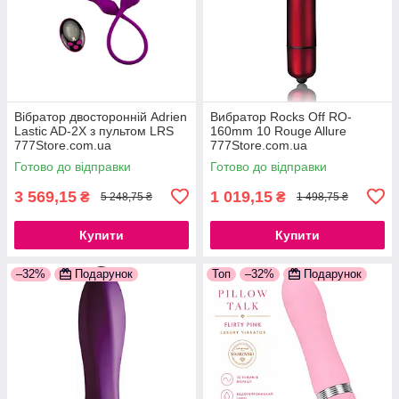
Вібратор двосторонній Adrien
Вибратор Rocks Off RO-
Lastic AD-2X з пультом LRS
160mm 10 Rouge Allure
777Store.com.ua
777Store.com.ua
Готово до відправки
Готово до відправки
3 569,15
1 019,15
₴
₴
5 248,75 ₴
1 498,75 ₴
Купити
Купити
–32%
Подарунок
Топ
–32%
Подарунок