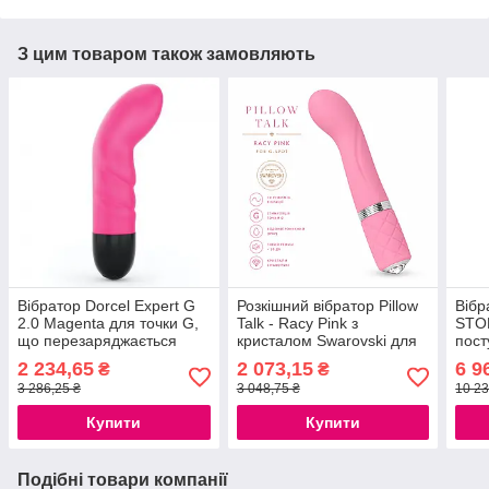
З цим товаром також замовляють
Вібратор Dorcel Expert G
Розкішний вібратор Pillow
Вібр
2.0 Magenta для точки G,
Talk - Racy Pink з
STOR
що перезаряджається
кристалом Swarovski для
пост
777Store.com.ua
точки G, подарункове
голо
2 234,65
2 073,15
6 9
₴
₴
паковання, USB-кабель в
3 286,25 ₴
3 048,75 ₴
10 23
комплекті
Купити
Купити
Подібні товари компанії