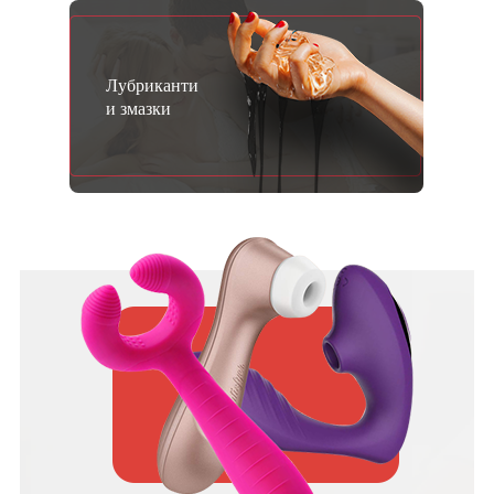
Лубриканти
и змазки