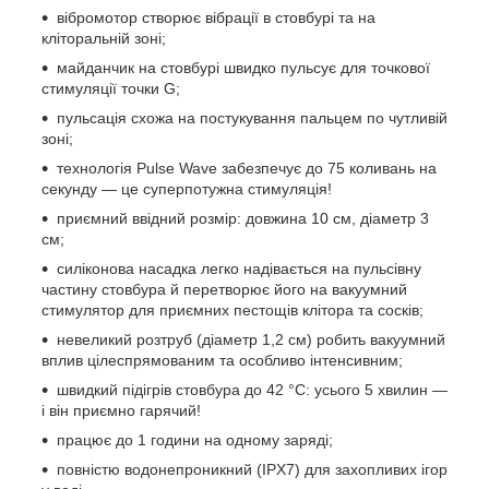
вібромотор створює вібрації в стовбурі та на
кліторальній зоні;
майданчик на стовбурі швидко пульсує для точкової
стимуляції точки G;
пульсація схожа на постукування пальцем по чутливій
зоні;
технологія Pulse Wave забезпечує до 75 коливань на
секунду — це суперпотужна стимуляція!
приємний ввідний розмір: довжина 10 см, діаметр 3
см;
силіконова насадка легко надівається на пульсівну
частину стовбура й перетворює його на вакуумний
стимулятор для приємних пестощів клітора та сосків;
невеликий розтруб (діаметр 1,2 см) робить вакуумний
вплив цілеспрямованим та особливо інтенсивним;
швидкий підігрів стовбура до 42 °C: усього 5 хвилин —
і він приємно гарячий!
працює до 1 години на одному заряді;
повністю водонепроникний (IPX7) для захопливих ігор