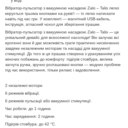
у воді.
Вібратор-пульсатор з вакуумною насадкою Zalo – Talis легко
керується трьома кнопками на руків’ї — їх легко натискати
навіть під час гри. У комплекті — магнітний USB-кабель,
інструкція, атласний чохол для зберігання іграшки.
Вібратор-пульсатор з вакуумною насадкою Zalo – Talis — це
унікальний девайс для всеосяжної насолоди! Він залучає всі
ерогенні зони й дає можливість грати практично нескінченно
завдяки незалежним моторам та насадці для вакуумної
стимуляції. До того ж ця іграшка створена з урахуванням усіх
жіночих побажань до комфорту: підігрів стовбура, велика
загнута ручка, зручно розташовані кнопки — жодних проблем
під час використання, тільки релакс і задоволення.
2 незалежні мотори.
6 режимів вібрації.
6 режимів пульсації або вакуумної стимуляції.
Час роботи: до 1 години.
Час заряджання: 2 години.
Підігрів стовбура: до 42 °C.