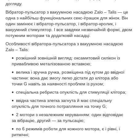
догляду.
Вібратор-пульсатор з вакуумною насадкою Zalo – Talis — це
одна з найбільш функціональних секс-іграшок для жінок. Він
один замінює і вібратор-пульсатор, і вібратор-кролик, і
вакуумний стимулятор. І все завдяки незвичайній формі, двом
потужним моторам та додатковій насадці.
Особливості вібратора-пульсатора з вакуумною насадкою
Zalo – Talis:
розкішний зовнішній вигляд: оксамитовий силікон із
привабливою металізованою вставкою;
велика і зручна ручка, розміщена під кутом до ввідної
частини: вона дає змогу легко дістати до клітора або
точки G навіть за наявності проблем із рухом;
спеціальна ребриста опуклість для стимуляції клітора;
ввідна частина злегка загнута й має спеціальну
опуклість для точного потрапляння на точку G;
2 мотори з незалежним керуванням: один відповідає
за вібрацію, другий — за пульсацію;
по 6 режимів роботи для кожного мотора, є і рівні, і
ритмічні;