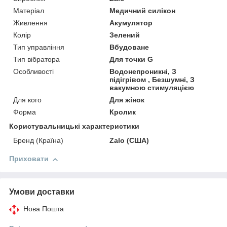
Матеріал
Медичний силікон
Живлення
Акумулятор
Колір
Зелений
Тип управління
Вбудоване
Тип вібратора
Для точки G
Особливості
Водонепроникні, З
підігрівом , Безшумні, З
вакумною стимуляцією
Для кого
Для жінок
Форма
Кролик
Користувальницькі характеристики
Бренд (Країна)
Zalo (США)
Приховати
Умови доставки
Нова Пошта