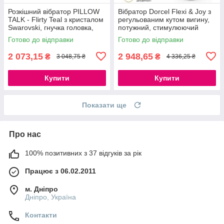
Розкішний вібратор PILLOW
Вібратор Dorcel Flexi & Joy з
TALK - Flirty Teal з кристалом
регульованим кутом вигину,
Swarovski, гнучка головка,
потужний, стимулюючий
м'який силікон, USB-кабель
рельєф, 2 мотора, USB-
Готово до відправки
Готово до відправки
кабель для зарядки
2 073,15
2 948,65
₴
₴
3 048,75 ₴
4 336,25 ₴
Купити
Купити
Показати ще
Про нас
100% позитивних з 37 відгуків за рік
Працює з 06.02.2011
м. Дніпро
Дніпро, Україна
Контакти